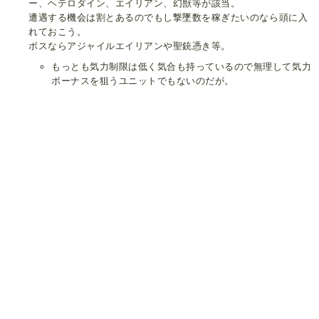
ー、ヘテロダイン、エイリアン、幻獣等が該当。
遭遇する機会は割とあるのでもし撃墜数を稼ぎたいのなら頭に入
れておこう。
ボスならアジャイルエイリアンや聖銃憑き等。
もっとも気力制限は低く気合も持っているので無理して気力
ボーナスを狙うユニットでもないのだが。