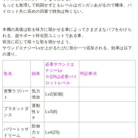
もっとも無理して戦闘せずともレベルはガンガンあがるので機体、パ
イロット共に高めの回避で雑魚は怖くない。
本機の真価は歌を味方に聴かせる事によってさまざまなバフをかけら
れる、超サポート特化型ユニットである事。
状況に応じて様々な歌を聴かせよう。
サウンドエナジーLvが上がるたびに歌が一つ追加される。効果は以下
の通り。
必要サウンドエ
ナジーLv
歌名
効果
特記事項
※()内は必要パイ
ロットレベル
突撃ラブハー
気力
Lv2(初期)
ト
増加
運動
プラネットダ
性Ｕ
Lv3(8)
ンス
Ｐ
防御
パワートゥザ
力Ｕ
Lv4(25)
ドリーム