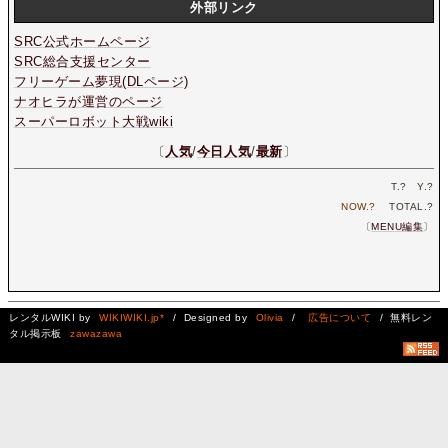
外部リンク
SRC公式ホームページ
SRC総合支援センター
フリーゲーム夢現(DLページ)
ナオヒラが運営のページ
スーパーロボット大戦wiki
〔
人気
/
今日人気
/
最新
〕
T.
?
Y.
?
NOW.
?
TOTAL.
?
〔
MENU編集
〕
レンタルWIKI by
WIKIWIKI.jp*
/ Designed by
Olivia
/
広告について
/ 無料レン
タル掲示板
zawazawa