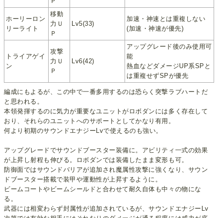
Ｐ
移動
ホーリーロン
加速・神速とは重複しない
力Ｕ
Lv5(33)
リーライト
(加速・神速が優先)
Ｐ
アップグレード後のみ使用可
攻撃
トライアゲイ
能
力Ｕ
Lv6(42)
ン
熱血などダメージUP系SPと
Ｐ
は重複せずSPが優先
編成にもよるが、この中で一番多用するのは恐らく突撃ラブハートだ
と思われる。
本領発揮するのに気力が重要なユニットがロボダンには多く存在して
おり、それらのユニットへのサポートとしてかなり有用。
何より初期のサウンドエナジーLvで使えるのも強い。
アップグレードでサウンドブースター装備に。アビリティ一式の効果
が上昇し射程も伸びる。ロボダンでは装備したまま変形も可。
防御面ではサウンドバリアが追加され魔属性攻撃に強くなり、サウン
ドブースター搭載で装甲や運動性が上昇するように。
ビームコートやビームシールドと合わせて耐久自体も中々の物にな
る。
武器には相変わらず封属性が追加されているが、サウンドエナジーLv