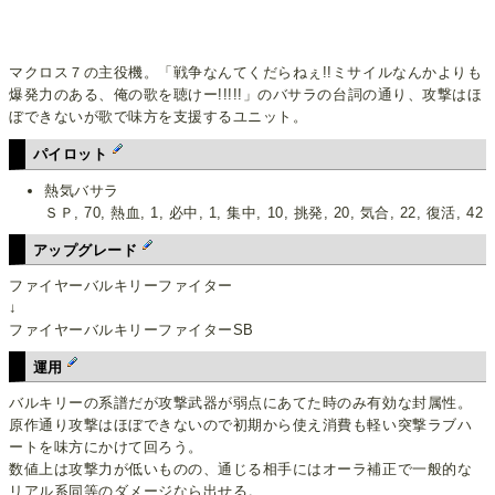
マクロス７の主役機。「戦争なんてくだらねぇ!!ミサイルなんかよりも
爆発力のある、俺の歌を聴けー!!!!!」のバサラの台詞の通り、攻撃はほ
ぼできないが歌で味方を支援するユニット。
パイロット
熱気バサラ
ＳＰ, 70, 熱血, 1, 必中, 1, 集中, 10, 挑発, 20, 気合, 22, 復活, 42
アップグレード
ファイヤーバルキリーファイター
↓
ファイヤーバルキリーファイターSB
運用
バルキリーの系譜だが攻撃武器が弱点にあてた時のみ有効な封属性。
原作通り攻撃はほぼできないので初期から使え消費も軽い突撃ラブハ
ートを味方にかけて回ろう。
数値上は攻撃力が低いものの、通じる相手にはオーラ補正で一般的な
リアル系同等のダメージなら出せる。