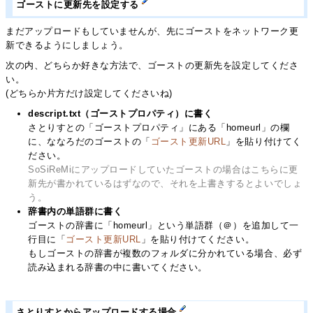
ゴーストに更新先を設定する
まだアップロードもしていませんが、先にゴーストをネットワーク更
新できるようにしましょう。
次の内、どちらか好きな方法で、ゴーストの更新先を設定してくださ
い。
(どちらか片方だけ設定してくださいね)
descript.txt（ゴーストプロパティ）に書く
さとりすとの「ゴーストプロパティ」にある「homeurl」の欄
に、ななろだのゴーストの「
ゴースト更新URL
」を貼り付けてく
ださい。
SoSiReMiにアップロードしていたゴーストの場合はこちらに更
新先が書かれているはずなので、それを上書きするとよいでしょ
う。
辞書内の単語群に書く
ゴーストの辞書に「homeurl」という単語群（＠）を追加して一
行目に「
ゴースト更新URL
」を貼り付けてください。
もしゴーストの辞書が複数のフォルダに分かれている場合、必ず
読み込まれる辞書の中に書いてください。
さとりすとからアップロードする場合