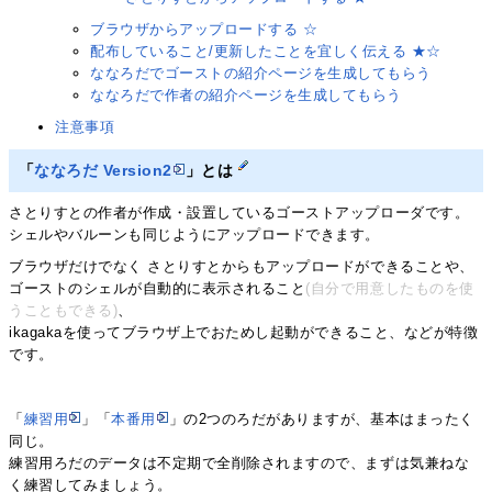
ブラウザからアップロードする ☆
配布していること/更新したことを宜しく伝える ★☆
ななろだでゴーストの紹介ページを生成してもらう
ななろだで作者の紹介ページを生成してもらう
注意事項
「
ななろだ Version2
」とは
さとりすとの作者が作成・設置しているゴーストアップローダです。
シェルやバルーンも同じようにアップロードできます。
ブラウザだけでなく さとりすとからもアップロードができることや、
ゴーストのシェルが自動的に表示されること
(自分で用意したものを使
うこともできる)
、
ikagakaを使ってブラウザ上でおためし起動ができること、などが特徴
です。
「
練習用
」「
本番用
」の2つのろだがありますが、基本はまったく
同じ。
練習用ろだのデータは不定期で全削除されますので、まずは気兼ねな
く練習してみましょう。