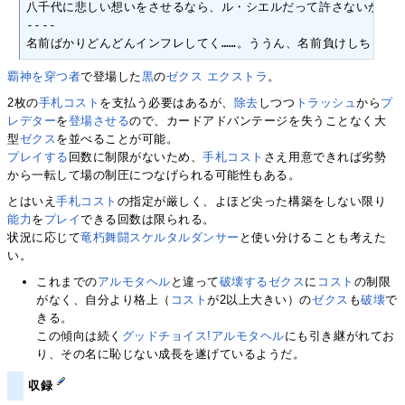
八千代に悲しい想いをさせるなら、ル・シエルだって許さないからね! ～
----

名前ばかりどんどんインフレしてく……。ううん、名前負けしちゃダメだ!
覇神を穿つ者
で登場した
黒
の
ゼクス エクストラ
。
2枚の
手札コスト
を支払う必要はあるが、
除去
しつつ
トラッシュ
から
プ
レデター
を
登場させる
ので、カードアドバンテージを失うことなく大
型
ゼクス
を並べることが可能。
プレイする
回数に制限がないため、
手札コスト
さえ用意できれば劣勢
から一転して場の制圧につなげられる可能性もある。
とはいえ
手札コスト
の指定が厳しく、よほど尖った構築をしない限り
能力
を
プレイ
できる回数は限られる。
状況に応じて
竜朽舞闘スケルタルダンサー
と使い分けることも考えた
い。
これまでの
アルモタヘル
と違って
破壊する
ゼクス
に
コスト
の制限
がなく、自分より格上（
コスト
が2以上大きい）の
ゼクス
も
破壊
で
きる。
この傾向は続く
グッドチョイス!アルモタヘル
にも引き継がれてお
り、その名に恥じない成長を遂げているようだ。
収録