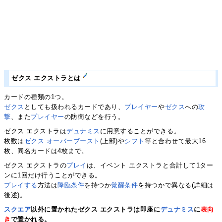
ゼクス エクストラとは
カードの種類の1つ。
ゼクス
としても扱われるカードであり、
プレイヤー
や
ゼクス
への
攻
撃
、また
プレイヤー
の防衛などを行う。
ゼクス エクストラは
デュナミス
に用意することができる。
枚数は
ゼクス オーバーブースト
(上部)や
シフト
等と合わせて最大16
枚、同名カードは4枚まで。
ゼクス エクストラの
プレイ
は、イベント エクストラと合計して1ター
ンに1回だけ行うことができる。
プレイする
方法は
降臨条件
を持つか
覚醒条件
を持つかで異なる(詳細は
後述)。
スクエア
以外に置かれたゼクス エクストラは即座に
デュナミス
に
表向
き
で置かれる。