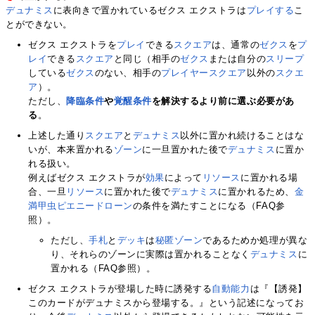
デュナミス
に表向きで置かれているゼクス エクストラは
プレイする
こ
とができない。
ゼクス エクストラを
プレイ
できる
スクエア
は、通常の
ゼクス
を
プ
レイ
できる
スクエア
と同じ（相手の
ゼクス
または自分の
スリープ
している
ゼクス
のない、相手の
プレイヤースクエア
以外の
スクエ
ア
）。
ただし、
降臨条件
や
覚醒条件
を解決するより前に選ぶ必要があ
る
。
上述した通り
スクエア
と
デュナミス
以外に置かれ続けることはな
いが、本来置かれる
ゾーン
に一旦置かれた後で
デュナミス
に置か
れる扱い。
例えばゼクス エクストラが
効果
によって
リソース
に置かれる場
合、一旦
リソース
に置かれた後で
デュナミス
に置かれるため、
金
満甲虫ピエニードローン
の条件を満たすことになる（FAQ参
照）。
ただし、
手札
と
デッキ
は
秘匿ゾーン
であるためか処理が異な
り、それらのゾーンに実際は置かれることなく
デュナミス
に
置かれる（FAQ参照）。
ゼクス エクストラが登場した時に誘発する
自動能力
は『【誘発】
このカードがデュナミスから登場する。』という記述になってお