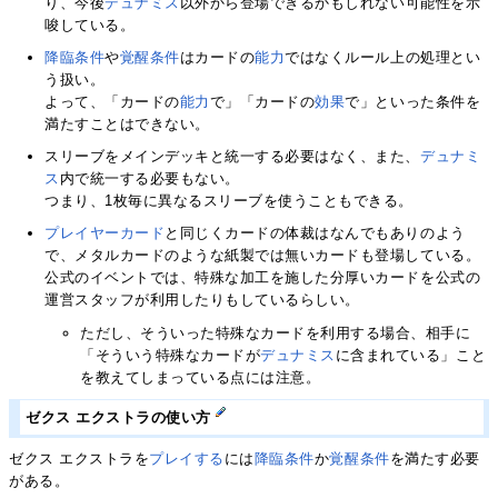
り、今後
デュナミス
以外から登場できるかもしれない可能性を示
唆している。
降臨条件
や
覚醒条件
はカードの
能力
ではなくルール上の処理とい
う扱い。
よって、「カードの
能力
で」「カードの
効果
で」といった条件を
満たすことはできない。
スリーブをメインデッキと統一する必要はなく、また、
デュナミ
ス
内で統一する必要もない。
つまり、1枚毎に異なるスリーブを使うこともできる。
プレイヤーカード
と同じくカードの体裁はなんでもありのよう
で、メタルカードのような紙製では無いカードも登場している。
公式のイベントでは、特殊な加工を施した分厚いカードを公式の
運営スタッフが利用したりもしているらしい。
ただし、そういった特殊なカードを利用する場合、相手に
「そういう特殊なカードが
デュナミス
に含まれている」こと
を教えてしまっている点には注意。
ゼクス エクストラの使い方
ゼクス エクストラを
プレイする
には
降臨条件
か
覚醒条件
を満たす必要
がある。