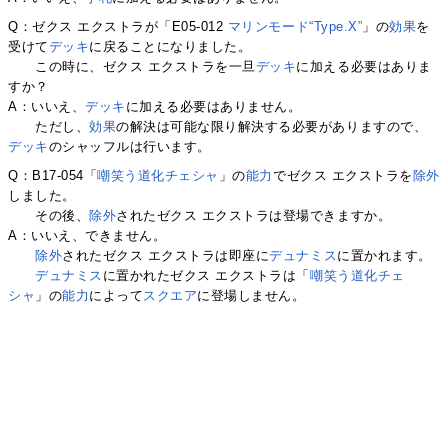
Q：ゼクス エクストラが「E05-012
マリンモード“Type.X”
」の
効果
を
受けて
デッキ
に戻ることになりました。
この時に、ゼクス エクストラを一旦
デッキ
に加える必要はありま
すか？
A：いいえ、
デッキ
に加える必要はありません。
ただし、
効果
の解決は可能な限り解決する必要がありますので、
デッキ
のシャッフルは行います。
Q：B17-054「
嘲笑う道化チェシャ
」の
能力
でゼクス エクストラを
除外
しました。
その後、
除外
されたゼクス エクストラは登場できますか。
A：いいえ、できません。
除外
されたゼクス エクストラは即座に
デュナミス
に置かれます。
デュナミス
に置かれたゼクス エクストラは「
嘲笑う道化チェ
シャ
」の
能力
によって
スクエア
に登場しません。