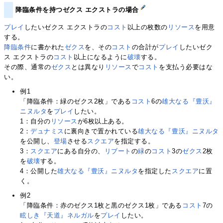
降臨条件を持つゼクス エクストラの場合
プレイ
したいゼクス エクストラの
コスト
以上の枚数の
リソース
を用意
する。
降臨条件
に書かれた
ゼクス
を、その
コスト
の合計が
プレイ
したいゼク
ス エクストラの
コスト
以上になるように
破壊
する。
その際、通常の
ゼクス
とは異なり
リソース
で
コスト
を支払う必要はな
い。
例1
「降臨条件：緑のゼクス2枚」である
コスト
6の
雄大なる『豊沃』
ニヌルタ
を
プレイ
したい。
1：自分の
リソース
が6枚以上ある。
2：
デュナミス
に裏向きで置かれている
雄大なる『豊沃』ニヌルタ
を公開し、
登場
させる
スクエア
を指定する。
3：
スクエア
にある自分の、
リブート
の
緑
の
コスト
3の
ゼクス
2枚
を
破壊
する。
4：公開した
雄大なる『豊沃』ニヌルタ
を指定した
スクエア
に置
く。
例2
「降臨条件：赤のゼクス1枚と黒のゼクス1枚」である
コスト
7の
眩しき『天道』ネルガル
を
プレイ
したい。