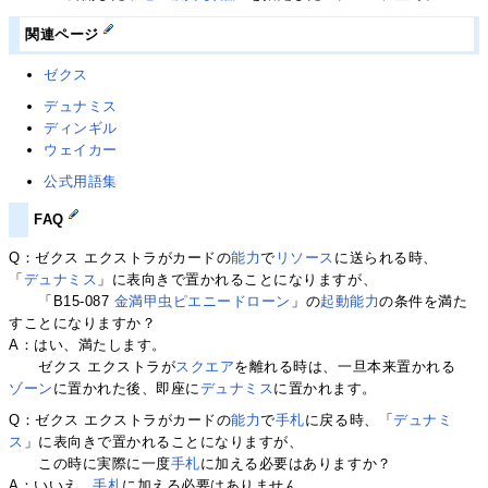
関連ページ
ゼクス
デュナミス
ディンギル
ウェイカー
公式用語集
FAQ
Q：ゼクス エクストラがカードの
能力
で
リソース
に送られる時、
「
デュナミス
」に表向きで置かれることになりますが、
「B15-087
金満甲虫ピエニードローン
」の
起動能力
の条件を満た
すことになりますか？
A：はい、満たします。
ゼクス エクストラが
スクエア
を離れる時は、一旦本来置かれる
ゾーン
に置かれた後、即座に
デュナミス
に置かれます。
Q：ゼクス エクストラがカードの
能力
で
手札
に戻る時、「
デュナミ
ス
」に表向きで置かれることになりますが、
この時に実際に一度
手札
に加える必要はありますか？
A：いいえ、
手札
に加える必要はありません。