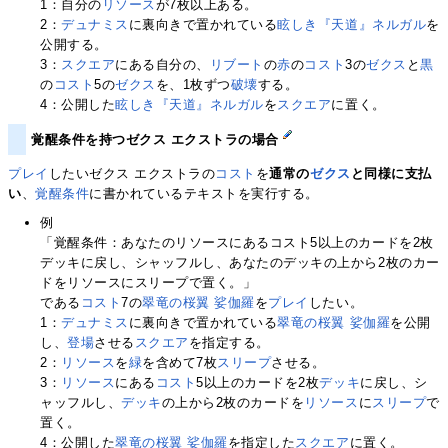
1：自分の
リソース
が7枚以上ある。
2：
デュナミス
に裏向きで置かれている
眩しき『天道』ネルガル
を
公開する。
3：
スクエア
にある自分の、
リブート
の
赤
の
コスト
3の
ゼクス
と
黒
の
コスト
5の
ゼクス
を、1枚ずつ
破壊
する。
4：公開した
眩しき『天道』ネルガル
を
スクエア
に置く。
覚醒条件を持つゼクス エクストラの場合
プレイ
したいゼクス エクストラの
コスト
を
通常の
ゼクス
と同様に支払
い
、
覚醒条件
に書かれているテキストを実行する。
例
「覚醒条件：あなたのリソースにあるコスト5以上のカードを2枚
デッキに戻し、シャッフルし、あなたのデッキの上から2枚のカー
ドをリソースにスリープで置く。」
である
コスト
7の
翠竜の桜翼 娑伽羅
を
プレイ
したい。
1：
デュナミス
に裏向きで置かれている
翠竜の桜翼 娑伽羅
を公開
し、
登場
させる
スクエア
を指定する。
2：
リソース
を
緑
を含めて7枚
スリープ
させる。
3：
リソース
にある
コスト
5以上のカードを2枚
デッキ
に戻し、シ
ャッフルし、
デッキ
の上から2枚のカードを
リソース
に
スリープ
で
置く。
4：公開した
翠竜の桜翼 娑伽羅
を指定した
スクエア
に置く。