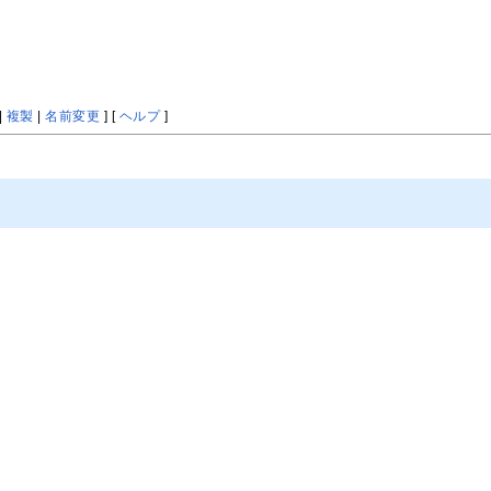
|
複製
|
名前変更
] [
ヘルプ
]