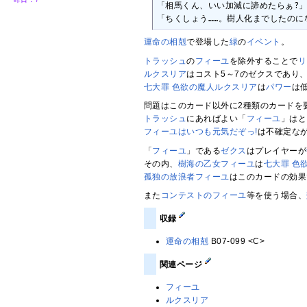
「相馬くん、いい加減に諦めたらぁ?」
「ちくしょう……。樹人化までしたのに
運命の相剋
で登場した
緑
の
イベント
。
トラッシュ
の
フィーユ
を除外することで
リ
ルクスリア
はコスト5～7のゼクスであり
七大罪 色欲の魔人ルクスリア
は
パワー
は
問題はこのカード以外に2種類のカードを
トラッシュ
にあればよい「
フィーユ
」はと
フィーユはいつも元気だぞっ!
は不確定な
「
フィーユ
」である
ゼクス
はプレイヤーが
その内、
樹海の乙女フィーユ
は
七大罪 色
孤独の放浪者フィーユ
はこのカードの効果
また
コンテストのフィーユ
等を使う場合、
収録
運命の相剋
B07-099 <C>
関連ページ
フィーユ
ルクスリア