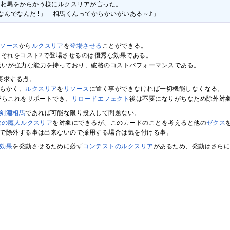
相馬をからかう様にルクスリアが言った。

なんでなんだ!」「相馬くんってからかいがいある～♪」
ソース
から
ルクスリア
を
登場させる
ことができる。
、それをコスト2で登場させるのは優秀な効果である。
低いが強力な能力を持っており、破格のコストパフォーマンスである。
要求する点。
もかく、
ルクスリア
を
リソース
に置く事ができなければ一切機能しなくなる。
がらこれをサポートでき、
リロードエフェクト
後は不要になりがちなため除外対
剣淵相馬
であれば可能な限り投入して問題ない。
欲の魔人ルクスリア
を対象にできるが、このカードのことを考えると他の
ゼクス
で除外する事は出来ないので採用する場合は気を付ける事。
効果
を発動させるために必ず
コンテストのルクスリア
があるため、発動はさら