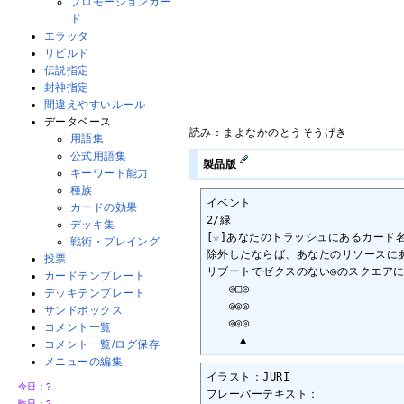
プロモーションカー
ド
エラッタ
リビルド
伝説指定
封神指定
間違えやすいルール
データベース
読み：まよなかのとうそうげき
用語集
公式用語集
製品版
キーワード能力
種族
イベント

カードの効果
2/緑

デッキ集
[☆]あなたのトラッシュにあるカード
戦術・プレイング
除外したならば、あなたのリソースにあ
投票
リブートでゼクスのない◎のスクエアに
カードテンプレート
　　◎□◎

デッキテンプレート
　　◎◎◎

サンドボックス
　　◎◎◎

コメント一覧
　　　▲
コメント一覧/ログ保存
メニューの編集
イラスト：JURI

今日：
?
フレーバーテキスト：

昨日：
?