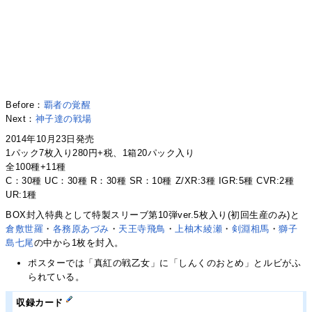
Before：
覇者の覚醒
Next：
神子達の戦場
2014年10月23日発売
1パック7枚入り280円+税、1箱20パック入り
全100種+11種
C：30種 UC：30種 R：30種 SR：10種 Z/XR:3種 IGR:5種 CVR:2種
UR:1種
BOX封入特典として特製スリーブ第10弾ver.5枚入り(初回生産のみ)と
倉敷世羅
・
各務原あづみ
・
天王寺飛鳥
・
上柚木綾瀬
・
剣淵相馬
・
獅子
島七尾
の中から1枚を封入。
ポスターでは「真紅の戦乙女」に「しんくのおとめ」とルビがふ
られている。
収録カード