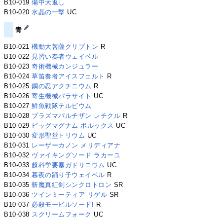
B10-019
備中大返し
B10-020
水晶の一撃
UC
青
B10-021
機動大菩薩クリプトン
R
B10-022
見習い奏者ウェイベル
B10-023
奇術機械カンジュラー
B10-024
草笛奏者アイスフェルト
R
B10-025
鋼の忍アクチニウム
R
B10-026
寄生機械パラサイト
UC
B10-027
鮮魚戦隊テルビウム
B10-028
プラズマパルチザン レチクル
R
B10-029
ビッグマグナム ボルックス
UC
B10-030
変形聖堂トリウム
UC
B10-031
レーザーカノン メリディアナ
B10-032
ヴァイキングソード ラカーユ
B10-033
超科学要塞ガドリニウム
UC
B10-034
暮夜の踊り子ウェイベル
R
B10-035
斬魔真紅剣シンクロトロン
SR
B10-036
ツインミーティア リゲル
SR
B10-037
必殺モービルソード!
R
B10-038
スクリームフォーク
UC