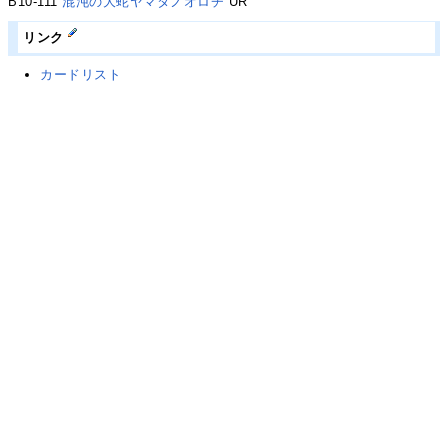
B10-111
混沌の大蛇ヤマタノオロチ
UR
リンク
カードリスト