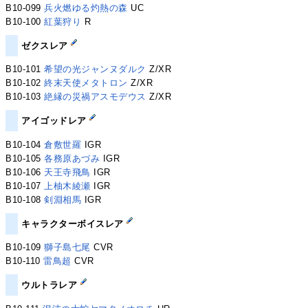
B10-099
兵火燃ゆる灼熱の森
UC
B10-100
紅葉狩り
R
ゼクスレア
B10-101
希望の光ジャンヌダルク
Z/XR
B10-102
終末天使メタトロン
Z/XR
B10-103
絶縁の災禍アスモデウス
Z/XR
アイゴッドレア
B10-104
倉敷世羅
IGR
B10-105
各務原あづみ
IGR
B10-106
天王寺飛鳥
IGR
B10-107
上柚木綾瀬
IGR
B10-108
剣淵相馬
IGR
キャラクターボイスレア
B10-109
獅子島七尾
CVR
B10-110
雷鳥超
CVR
ウルトラレア