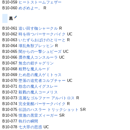
B10-059
ヒートストームフェザー
B10-060
めざめよー。
R
黒
B10-061
追い回す枷シャークル
R
B10-062
時を待つバーサークバイク
UC
B10-063
いたずらおばけのとりーと
R
B10-064
壊乱角獣ブレッヒン
R
B10-065
闇からの一撃シュピーズ
UC
B10-066
贋作魔人コンスルーラ
UC
B10-067
無念の鎧チャグリン
B10-068
粗野な魔人ルード
B10-069
ため息の魔人ゲミトゥス
B10-070
堕落の追究者コルプチャー
UC
B10-071
怨念の魔人イグスレー
B10-072
殺戮の魔人コーメリス
B10-073
流麗なゴルファー アルバトロス
R
B10-074
完全覚醒バーサークバイク
R
B10-075
伝説のハスラー トリックショット
SR
B10-076
憤激の黒雷ズィーガー
SR
B10-077
執行の瞬間
B10-078
七大罪の思惑
UC