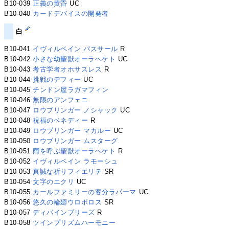
B10-039
正義の黄昏
UC
B10-040
カードデバイスの開発者
白
B10-041
イヴィルベイン パスサール
R
B10-042
小さな幼聖獣オーラヘケト
UC
B10-043
考古学者オホサスレス
R
B10-044
挑戦のデフィー
UC
B10-045
チンドン屋ラガマフィン
B10-046
無限のアンフェニ
B10-047
ロウブリンガー ノシャック
UC
B10-048
祝福のベネディー
R
B10-049
ロウブリンガー マカルー
UC
B10-050
ロウブリンガー ムスターグ
B10-051
雨を呼ぶ聖獣オーラヘケト
R
B10-052
イヴィルベイン ラモーシュ
B10-053
真誠な祈りフィエリテ
SR
B10-054
文字のエクリ
UC
B10-055
カールファミリーの客分ラパーマ
UC
B10-056
悠久の輪廻ウロボロス
SR
B10-057
ディバインブリーズ
R
B10-058
ツインプリズムハーモニー