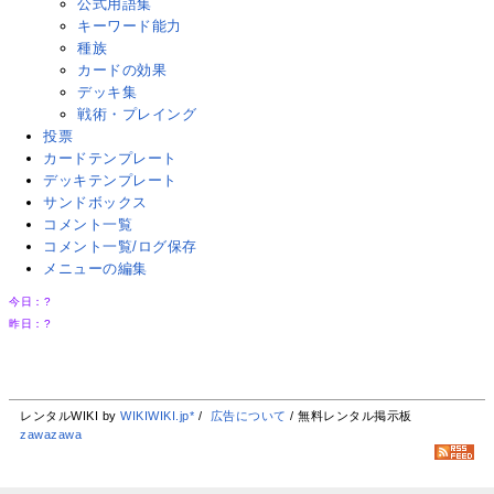
公式用語集
キーワード能力
種族
カードの効果
デッキ集
戦術・プレイング
投票
カードテンプレート
デッキテンプレート
サンドボックス
コメント一覧
コメント一覧/ログ保存
メニューの編集
今日：
?
昨日：
?
レンタルWIKI by
WIKIWIKI.jp*
/
広告について
/ 無料レンタル掲示板
zawazawa