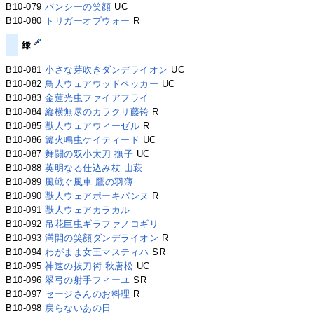
B10-079
バンシーの笑顔
UC
B10-080
トリガーオブウォー
R
緑
B10-081
小さな芽吹きダンデライオン
UC
B10-082
鳥人ウェアウッドペッカー
UC
B10-083
金蓮光虫ファイアフライ
B10-084
縦横無尽のカラクリ藤袴
R
B10-085
獣人ウェアウィーゼル
R
B10-086
篝火鳴虫ケイティード
UC
B10-087
舞闘の双小太刀 撫子
UC
B10-088
英明なる仕込み杖 山萩
B10-089
風戦ぐ風車 鷹の羽薄
B10-090
獣人ウェアポーキパンヌ
R
B10-091
獣人ウェアカラカル
B10-092
吊花巨虫ギラファノコギリ
B10-093
満開の笑顔ダンデライオン
R
B10-094
わがまま女王マスティハ
SR
B10-095
神速の抜刀術 秋唐松
UC
B10-096
翠弓の射手フィーユ
SR
B10-097
セージさんのお料理
R
B10-098
戻らないあの日