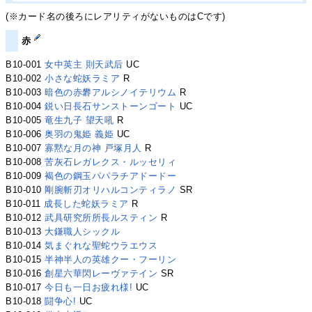
(※カード名の後ろにレアリティがないものはCです)
赤
B10-001
女中英主 則天武后
UC
B10-002
小さな蛇妖ラミア
R
B10-003
暗色の赤礬アルシノイテリウム
R
B10-004
鋭い日長石サンストーンゴート
UC
B10-005
竜生九子 望天吼
R
B10-006
奥羽の鬼姫 義姫
UC
B10-007
寡黙な月の神 戸塚月人
R
B10-008
苦灰石レガレクス・ルッセリィ
B10-009
褐色の鋼玉パパラチアドードー
B10-010
剛腕斬刃オリハルコンティラノ
SR
B10-011
成長した蛇妖ラミア
R
B10-012
武具研究所所長ルスティン
R
B10-013
大鎌職人シックル
B10-014
気まぐれな聖蛇ウラエウス
B10-015
半神半人の英雄クー・フーリン
B10-016
創星六華閃レーヴァテイン
SR
B10-017
今日も一日お疲れ様!
UC
B10-018
闘争心!
UC