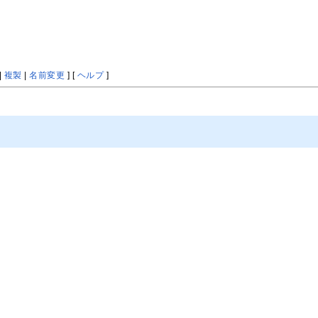
|
複製
|
名前変更
] [
ヘルプ
]