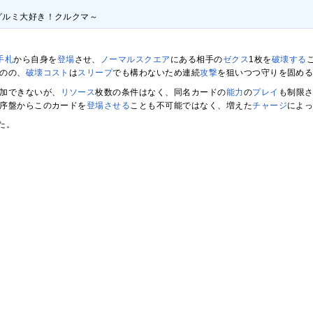
グルミ大好き！クルクマ～
手札
から自身を
登場
させ、
ノーマルスクエア
にある相手の
ゼクス
1枚を
破壊する
のの、
破壊コスト
は
スリープ
でも構わないため連続
攻撃
を狙いつつ守りを固め
加できないが、
リソース
枚数の条件はなく、同名カードの
能力
の
プレイ
も制限
序盤からこのカードを
登場させる
ことも不可能ではなく、増えた
チャージ
によ
た。