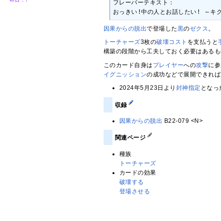
フレーバーテキスト：

おっきい!中の人とお話したい! ～キ
因果からの脱出
で登場した
黒
の
ゼクス
。
トーチャーズ
3枚の
破壊コスト
を支払うと
構築の段階から工夫しておく必要はあるも
このカード自身は
プレイヤー
への
攻撃
に参
イグニッション
の成功などで展開できれば
2024年5月23日より
封神指定
となっ
収録
因果からの脱出
B22-079 <N>
関連ページ
種族
トーチャーズ
カードの効果
破壊する
登場させる