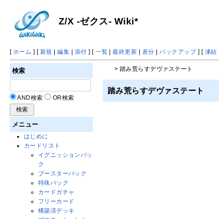
Z/X -ゼクス- Wiki*
[
ホーム
] [
新規
|
編集
|
添付
] [
一覧
|
最終更新
|
差分
|
バックアップ
] [
凍結
> 踏み荒らすデヴァステート
検索
踏み荒らすデヴァステート
AND検索
OR検索
メニュー
はじめに
カードリスト
イグニッションパッ
ク
ブースターパック
特殊パック
カードガチャ
フリーカード
構築済デッキ