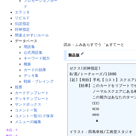
プロモーションカー
ド
エラッタ
リビルド
伝説指定
封神指定
間違えやすいルール
データベース
読み：ふみあらすでう゛ぁすてーと
用語集
公式用語集
製品版
キーワード能力
種族
ゼクス(封神指定)

カードの効果
8/黒/トーチャーズ/11000

デッキ集
[起]【有効】手札【コスト】スクエア
戦術・プレイング
　　【効果】このカードをリブートでゼ
投票
　　　　　　ノーマルスクエアにある相
カードテンプレート
　　　　　　この能力はあなたのターン
デッキテンプレート
　　　　　　□□□

サンドボックス
　　　　　　◎□◎

コメント一覧
　　　　　　◎◎◎

コメント一覧/ログ保存
　　　　　　　▲

メニューの編集
今日：
?
イラスト：田島幸枝/工画堂スタジオ

昨日：
?