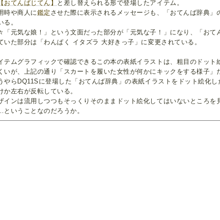
【おてんばじてん】
と差し替えられる形で登場したアイテム。
用時や商人に
鑑定
させた際に表示されるメッセージも、「おてんば辞典」
いる。
々「元気な娘！」という文面だった部分が「元気な子！」になり、「おてん
ていた部分は「わんぱく イタズラ 大好きっ子」に変更されている。
イテムグラフィックで確認できるこの本の表紙イラストは、粗目のドット
くいが、上記の通り「スカートを履いた女性が何かにキックをする様子」
うやらDQ11Sに登場した「おてんば辞典」の表紙イラストをドット絵化
けか左右が反転している。
ザインは流用しつつもそっくりそのままドット絵化してはいないところを
…ということなのだろうか。