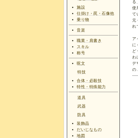
る
施設
使
仕掛け・罠・石像他
て
乗り物
元
れ
音楽
ア
職業・肩書き
に
スキル
ど
称号
わ
呪文
デ
の
特技
合体・必殺技
特性・特殊能力
道具
武器
防具
装飾品
だいじなもの
地図