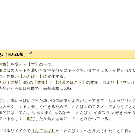
Q3（HD-2D版）
性格】
を変える
【本】
の一つ。
紙にはスカートを履いた女性が何かにキックをかますイラストが描かれて
むと性格が
【わんぱく】
に変化する。
ナジミの塔】
4階の
【本棚】
と
【砂漠のほこら】
の本棚、および
【サマン
売品だが売却は可能で、売却価格は60G。
むと元気いっぱいだった幼い頃の記憶がよみがえってきて、ちょっぴりわ
商人曰く、明るく楽しく生きるための「わんぱくのススメ」のようなこと
体的には「てんしん らんまん 元気な子！ わんぱく イタズラ 大好きっ子
ているらしく、
鑑定
した女商人は頭に「？」と浮かべている。
D-2D版リメイクで
【おてんば】
が「わんぱく」へと変更されたことに伴い