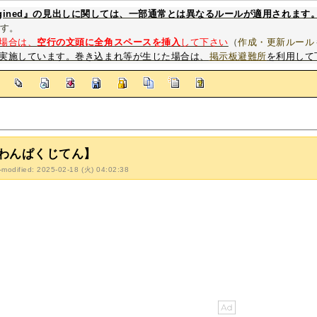
magined』の見出しに関しては、一部通常とは異なるルールが適用されます
す。
場合は、
空行の文頭に全角スペースを挿入
して下さい
（
作成・更新ルール
実施しています。巻き込まれ等が生じた場合は、
掲示板避難所
を利用して
]
わんぱくじてん】
-modified: 2025-02-18 (火) 04:02:38