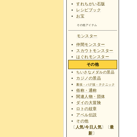
すれちがい石版
レシピブック
お宝
その他アイテム
モンスター
仲間モンスター
スカウトモンスター
はぐれモンスター
その他
ちいさなメダルの景品
カジノの景品
裏技・バグ技・テクニック
俗称・通称
関連人物・団体
ダイの大冒険
ロトの紋章
アベル伝説
その他
〔
人気
/
今日人気
〕〔
最
新
〕