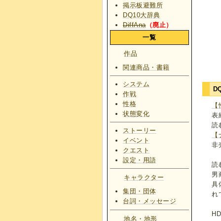
掲示板避難所
DQ10大辞典
DiffAna
（廃止）
一覧
作品
関連商品・書籍
システム
D
作戦
性格
【
状態変化
表
読
ストーリー
【
イベント
非
クエスト
設定・用語
読
男
キャラクター
具
集団・団体
れ
台詞・メッセージ
H
地名・地形