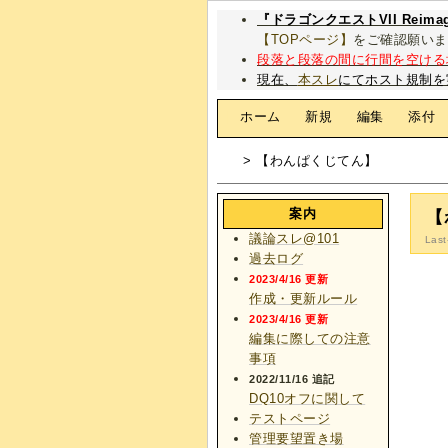
『ドラゴンクエストVII Rei
【TOPページ】
をご確認願いま
段落と段落の間に行間を空ける
現在、
本スレ
にてホスト規制を
[
ホーム
|
新規
|
編集
|
添付
> 【わんぱくじてん】
案内
【
議論スレ@101
Last
過去ログ
2023/4/16 更新
作成・更新ルール
2023/4/16 更新
編集に際しての注意
事項
2022/11/16 追記
DQ10オフに関して
テストページ
管理要望置き場