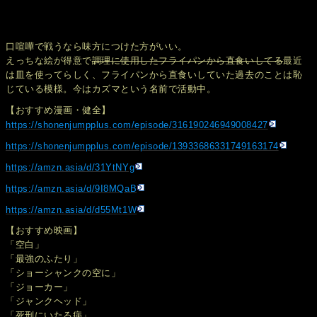
口喧嘩で戦うなら味方につけた方がいい。
えっちな絵が得意で
調理に使用したフライパンから直食いしてる
最近
は皿を使ってらしく、フライパンから直食いしていた過去のことは恥
じている模様。今はカズマという名前で活動中。
【おすすめ漫画・健全】
https://shonenjumpplus.com/episode/316190246949008427
https://shonenjumpplus.com/episode/13933686331749163174
https://amzn.asia/d/31YtNYg
https://amzn.asia/d/9I8MQaB
https://amzn.asia/d/d55Mt1W
【おすすめ映画】
「空白」
「最強のふたり」
「ショーシャンクの空に」
「ジョーカー」
「ジャンクヘッド」
「死刑にいたる病」