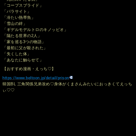
「コープスブライド」
「パラサイト」
「冷たい熱帯魚」
「雪山の絆」
「ギデルモデルトロのキノッピオ」
「隔たる世界の2人」
「家を巡る3つの物語」
「最初に父が殺された」
「失くした体」
「あなたに触らせて」
【おすすめ漫画・えっち♡】
https://www.beltoon.jp/detail/prison
韓国BL 三角関係兄弟攻め♡身体がくまさんみたいにおっきくてえっち
ぃ♡♡