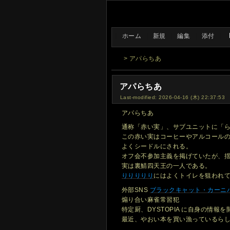
[
ホーム
|
新規
|
編集
|
添付
]
> アパらちあ
アパらちあ
Last-modified: 2026-04-16 (木) 22:37:53
アパらちあ
通称「赤い実」、サブユニットに「
この赤い実はコーヒーやアルコール
よくシードルにされる。
オフ会不参加主義を掲げていたが、
実は裏鯖四天王の一人である。
りりりりり
にはよくトイレを狙われ
外部SNS
ブラックキャット・カーニ
煽り合い麻雀常習犯
特定厨、DYSTOPIA に自身の情報
最近、やおい本を買い漁っているら