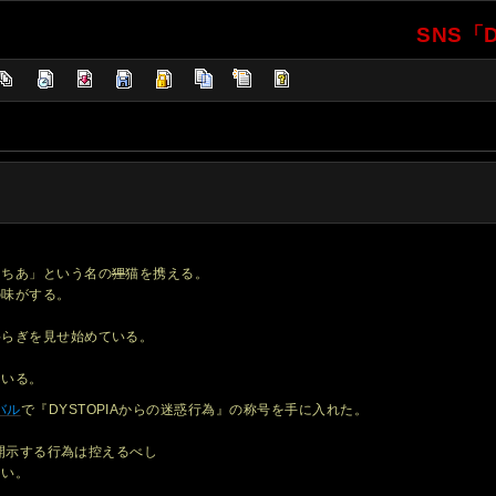
SNS「D
らちあ」という名の
狸
猫を携える。
の味がする。
揺らぎを見せ始めている。
ている。
バル
で『DYSTOPIAからの迷惑行為』の称号を手に入れた。
を開示する行為は控えるべし
しい。