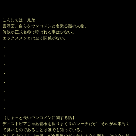
こんにちは、兄弟
雲湖面。自らをウンコメンと名乗る謎の人物。
何故か正式名称で呼ばれる事は少ない。
エックスメンとは全く関係がない。
・
・
・
・
・
・
・
・
【ちょっと長いウンコメンに関する話】
ディストピアじゃあ覇権を握りまくりのンーチだが、それが本来汚く
て臭いものであることは誰でも知っている。
そしてその「タブー感」が全世界のガキたちの心を掴み、その心を捨