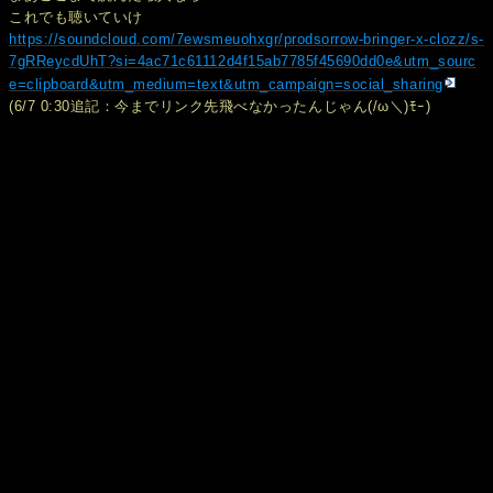
これでも聴いていけ
https://soundcloud.com/7ewsmeuohxgr/prodsorrow-bringer-x-clozz/s-
7gRReycdUhT?si=4ac71c61112d4f15ab7785f45690dd0e&utm_sourc
e=clipboard&utm_medium=text&utm_campaign=social_sharing
(6/7 0:30追記：今までリンク先飛べなかったんじゃん(/ω＼)ﾓｰ)