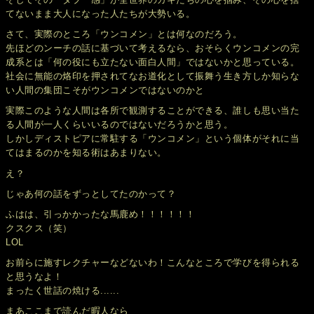
てないまま大人になった人たちが大勢いる。
さて、実際のところ「ウンコメン」とは何なのだろう。
先ほどのンーチの話に基づいて考えるなら、おそらくウンコメンの完
成系とは「何の役にも立たない面白人間」ではないかと思っている。
社会に無能の烙印を押されてなお道化として振舞う生き方しか知らな
い人間の集団こそがウンコメンではないのかと
実際このような人間は各所で観測することができる、誰しも思い当た
る人間が一人くらいいるのではないだろうかと思う。
しかしディストピアに常駐する「ウンコメン」という個体がそれに当
てはまるのかを知る術はあまりない。
え？
じゃあ何の話をずっとしてたのかって？
ふはは、引っかかったな馬鹿め！！！！！！
クスクス（笑）
LOL
お前らに施すレクチャーなどないわ！こんなところで学びを得られる
と思うなよ！
まったく世話の焼ける......
まあここまで読んだ暇人なら