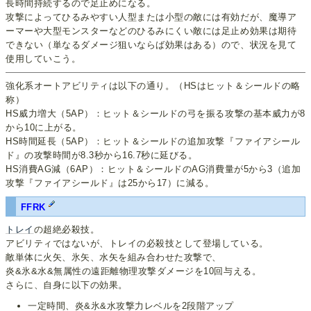
長時間持続するので足止めになる。
攻撃によってひるみやすい人型または小型の敵には有効だが、魔導ア
ーマーや大型モンスターなどのひるみにくい敵には足止め効果は期待
できない（単なるダメージ狙いならば効果はある）ので、状況を見て
使用していこう。
強化系オートアビリティは以下の通り。（HSはヒット＆シールドの略
称）
HS威力増大（5AP）：ヒット＆シールドの弓を振る攻撃の基本威力が8
から10に上がる。
HS時間延長（5AP）：ヒット＆シールドの追加攻撃『ファイアシール
ド』の攻撃時間が8.3秒から16.7秒に延びる。
HS消費AG減（6AP）：ヒット＆シールドのAG消費量が5から3（追加
攻撃『ファイアシールド』は25から17）に減る。
FFRK
トレイ
の超絶必殺技。
アビリティではないが、トレイの必殺技として登場している。
敵単体に火矢、氷矢、水矢を組み合わせた攻撃で、
炎&氷&水&無属性の遠距離物理攻撃ダメージを10回与える。
さらに、自身に以下の効果。
一定時間、炎&氷&水攻撃力レベルを2段階アップ