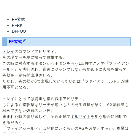
FF零式
FFRK
DFFOO
FF零式
トレイ
のコマンドアビリティ。
その場で弓を左に振って攻撃する。
この時に対応するボタンか△ボタンをもう1回押すことで『ファイアシ
ールド』が実行され、背後にジャンプしながら斜め下に火矢を放って
炎壁を一定時間出現させる。
ただし、炎の壁が3つ出現しているあいだは『ファイアシールド』が使
用不可となる。
トレイにとっては貴重な接近戦用アビリティ。
弓による近接攻撃はリーチが短いものの発生速度が早く、AG消費量も
極めて少ない燃費のいい技。
囲まれた時の切り返しや、至近距離で
キルサイト
を狙う場合に利用で
きるだろう。
『ファイアシールド』は発動にいくらかのAGを必要とするが、炎壁は