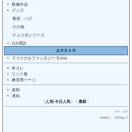
映像作品
グッズ
裏技・バグ
その他
チョコボシリーズ
2ch用語
エクストラ
ファイナルファンタジー Extra
本スレ
リンク集
練習用ページ
規制
凍結
〔
人気
/
今日人気
〕〔
最新
〕
T.
?
Y.
?
NOW.
?
TOTAL.
?