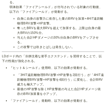
る。
弱体効果「ファイアシールド」が付与されている対象の行動後、
以下の「ファイアシールド」が発動する。
自身に自身の攻撃力に依存した量のBRVを加算+4HIT遠距離
物理BRV攻撃+HP攻撃。
奪ったBRVを最大BRVを超えて加算する。上限は自身の最
大BRVの150%分。
与えた合計HPダメージの30%分自身のBRVをアップさせ
る。
この攻撃では吹きとばしは発生しない。
LDボード内の「冷静沈着な射手エクステンド」を習得することで、以
下の性能が強化される。
『ヒット＆シールド』使用時、以下の効果が発動する。
「3HIT遠距離物理BRV攻撃+HP攻撃を2回行う」が「4HIT遠
距離物理BRV攻撃+HP攻撃を4回行う」に変化し、合計BRV
威力も極大アップ。
最後のHP攻撃を除くHP攻撃後の与えた合計HPダメージ依
存のBRV加算量を小アップ。
「ファイアシールド」発動時、以下の効果が発動する。