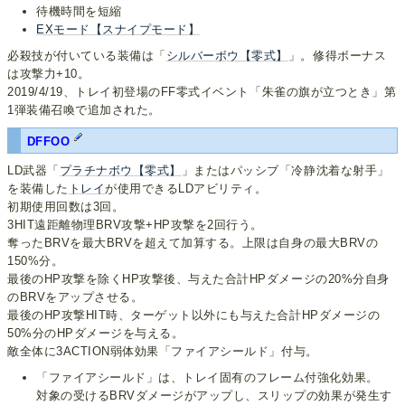
待機時間を短縮
EXモード
【スナイプモード】
必殺技が付いている装備は「
シルバーボウ【零式】
」。修得ボーナス
は攻撃力+10。
2019/4/19、トレイ初登場のFF零式イベント「朱雀の旗が立つとき」第
1弾装備召喚で追加された。
DFFOO
LD武器「
プラチナボウ【零式】
」またはパッシブ「冷静沈着な射手」
を装備した
トレイ
が使用できるLDアビリティ。
初期使用回数は3回。
3HIT遠距離物理BRV攻撃+HP攻撃を2回行う。
奪ったBRVを最大BRVを超えて加算する。上限は自身の最大BRVの
150%分。
最後のHP攻撃を除くHP攻撃後、与えた合計HPダメージの20%分自身
のBRVをアップさせる。
最後のHP攻撃HIT時、ターゲット以外にも与えた合計HPダメージの
50%分のHPダメージを与える。
敵全体に3ACTION弱体効果「ファイアシールド」付与。
「ファイアシールド」は、トレイ固有のフレーム付強化効果。
対象の受けるBRVダメージがアップし、スリップの効果が発生す