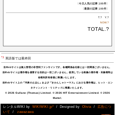
〔
今日人気の記事 100件
〕
〔
最新の記事 100件
〕
T.
?
Y.
?
NOW.
?
TOTAL.
?
*1
英語版では最終回
当Webサイトは個人管理の非営利ファンサイトです。各種関係会社様とは一切関係ございません。
当Webサイトは著作権を侵害する目的は一切ございません。使用している画像の著作権・肖像権等は
各権利所有者様に帰属いたします。
当Webサイト上の『汽車のえほん』および『きかんしゃトーマス』における著作権は、ヒット・エン
タティンメント・リミテッドに帰属いたします。
© 2026 Gullane (Thomas) Limited. © 2026 HIT Entertainment Limited. © 2026
Mattel.
レンタルWIKI by
WIKIWIKI.jp*
/ Designed by
Olivia
/
広告につ
いて
/
zawazawa