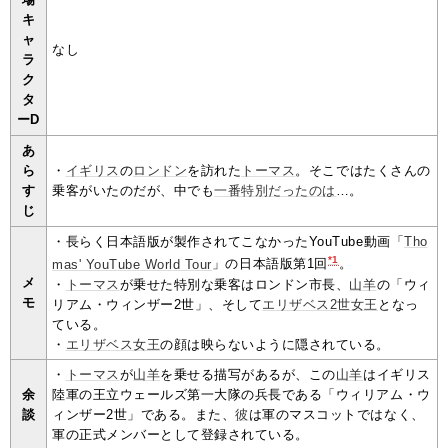
キ
ャ
なし
ラ
ク
タ
ーD
あ
ら
・
イギリス
の
ロンドン
を訪れた
トーマス
。そこではたくさんの
す
乗客がいたのだが、中でも
一番特別だったのは
…。
じ
・長らく日本語版が製作されてこなかったYouTube動画「
Tho
*1
mas' YouTube World Tour
」の日本語版第1回
。
メ
・
トーマス
が乗せた特別な乗客はロンドン市長、
山羊
の「ウィ
モ
リアム・ウィンザー2世」、そして
エリザベス2世女王
となっ
ている。
・
エリザベス女王
の顔は映らないように隠されている。
・
トーマス
が
山羊
を乗せる描写があるが、この
山羊
はイギリス
余
陸軍の王立ウェールズ第一大隊の兵長である「ウィリアム・ウ
談
ィンザー2世」である。また、
彼
は軍のマスコットではなく、
軍の正式メンバーとして登録されている。