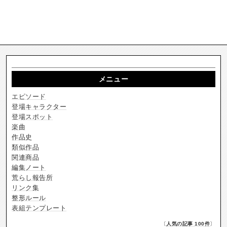
メニュー
エピソード
登場キャラクター
登場スポット
楽曲
作品史
類似作品
関連商品
編集ノート
荒らし報告所
リンク集
整形ルール
表組テンプレート
〔
人気の記事 100件
〕