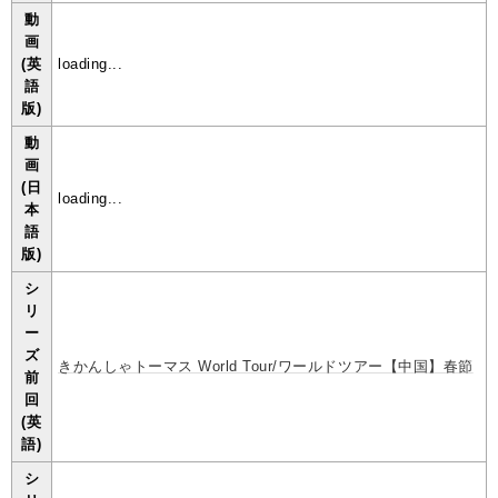
動
画
(英
loading...
語
版)
動
画
(日
loading...
本
語
版)
シ
リ
ー
ズ
きかんしゃトーマス World Tour/ワールドツアー【中国】春節
前
回
(英
語)
シ