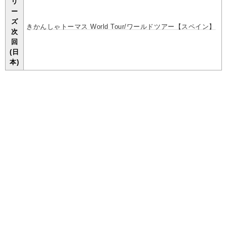
リ
ー
ズ
きかんしゃトーマス World Tour/ワールドツアー【スペイン】
次
回
(日
本)