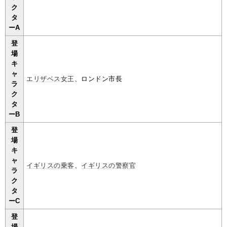
ク
タ
ーA
登
場
キ
ャ
エリザベス女王
、ロンドン市長
ラ
ク
タ
ーB
登
場
キ
ャ
イギリスの乗客
、
イギリスの警察官
ラ
ク
タ
ーC
登
場