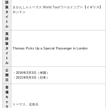
語
版
きかんしゃトーマス World Tour/ワールドツアー
【イギリス】
タ
ロンドン
イ
ト
ル
英
語
版
タ
Thomas Picks Up a Special Passenger in London
イ
ト
ル
公
・2016年3月3日（米国）
開
・2021年9月3日（日本）
日
登
場
キ
ャ
トーマス
、
近衛兵
ラ