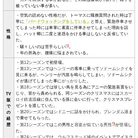
被っていない事が多い。
・空気の読めない性格だが、トーマスに職務質問された時は丁
寧に
「バードウォッチングをしている」
と答え、緊急停車させ
てしまった時には車掌に素直に停車させてしまった理由を話
性
し、ハット卿に二度と迷惑をかける事はしないと反省してい
格
た。
*2
・騒々しいのは苦手らしい
。
・年の所為か、腰痛に悩まされている。
・
第12シーズン
で初登場。
・
第13シーズン
では
ヘンリー
の客車に乗って
ソドームシクイ
を
見に来るが、ヘンリーが汽笛を鳴らしてしまい、ソドームシク
イが逃げてしまった事に
がっかり
した。
・
第18シーズン
では珍しい鳥を見る為にアニーの緊急装置をい
じり、皆から責められる。同シーズンのクリスマスには
スカー
TV
ロイ鉄道
沿線に住んでいる孫に会いに行って、クリスマスプレ
版
ゼントを渡していた。
で
・
第20シーズン
では
シドニー
に話をかけられ、
ブレンダム港
ま
の
で乗せてもらった。
経
*3
歴
・
第21シーズン
ではこの男性と
容姿が似ている男性
が
登場
し
た。
・
第24シーズン
では、
ウルフステッド城
のイベントでアイスク