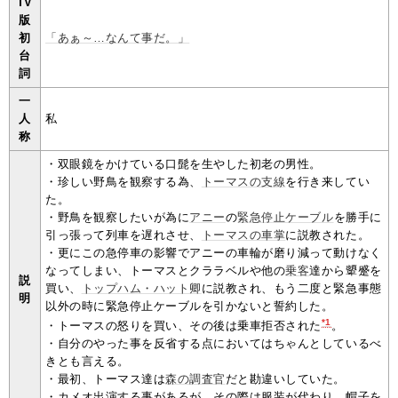
TV
版
初
「あぁ～…なんて事だ。」
台
詞
一
人
私
称
・双眼鏡をかけている口髭を生やした初老の男性。
・珍しい野鳥を観察する為、
トーマスの支線
を行き来してい
た。
・野鳥を観察したいが為に
アニー
の
緊急停止ケーブル
を勝手に
引っ張って列車を遅れさせ、
トーマスの車掌
に説教された。
・更にこの急停車の影響でアニーの車輪が磨り減って動けなく
なってしまい、トーマスとクララベルや他の
乗客
達から顰蹙を
説
買い、
トップハム・ハット卿
に説教され、もう二度と緊急事態
明
以外の時に緊急停止ケーブルを引かないと誓約した。
*1
・トーマスの怒りを買い、その後は乗車拒否された
。
・自分のやった事を反省する点においてはちゃんとしているべ
きとも言える。
・最初、トーマス達は
森の調査官
だと勘違いしていた。
・カメオ出演する事があるが、その際は服装が代わり、帽子を