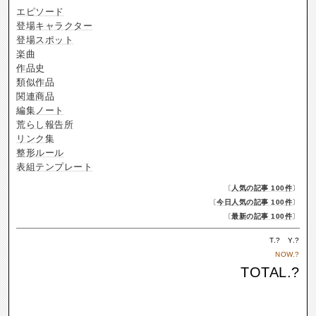
エピソード
登場キャラクター
登場スポット
楽曲
作品史
類似作品
関連商品
編集ノート
荒らし報告所
リンク集
整形ルール
表組テンプレート
〔
人気の記事 100件
〕
〔
今日人気の記事 100件
〕
〔
最新の記事 100件
〕
T.
?
Y.
?
NOW.
?
TOTAL.
?