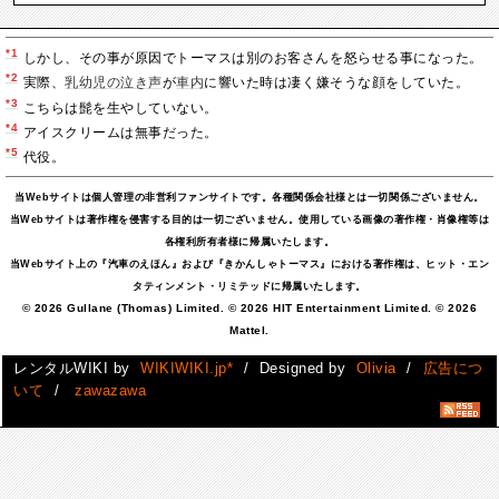
*1
しかし、その事が原因でトーマスは別のお客さんを怒らせる事になった。
*2
実際、
乳幼児の泣き声
が
車
内
に響いた時は凄く嫌そうな顔をしていた。
*3
こちらは髭を生やしていない。
*4
アイスクリームは無事だった。
*5
代役。
当Webサイトは個人管理の非営利ファンサイトです。各種関係会社様とは一切関係ございません。
当Webサイトは著作権を侵害する目的は一切ございません。使用している画像の著作権・肖像権等は
各権利所有者様に帰属いたします。
当Webサイト上の『汽車のえほん』および『きかんしゃトーマス』における著作権は、ヒット・エン
タティンメント・リミテッドに帰属いたします。
© 2026 Gullane (Thomas) Limited. © 2026 HIT Entertainment Limited. © 2026
Mattel.
レンタルWIKI by
WIKIWIKI.jp*
/ Designed by
Olivia
/
広告につ
いて
/
zawazawa