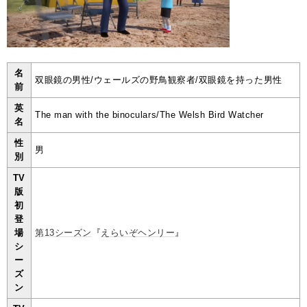
名
双眼鏡の男性/ウェールズの野鳥観察者/双眼鏡を持った男性
前
英
The man with the binoculars/The Welsh Bird Watcher
名
性
男
別
TV
版
初
登
場
第13シーズン
『
えらいぞヘンリー
』
シ
ー
ズ
ン