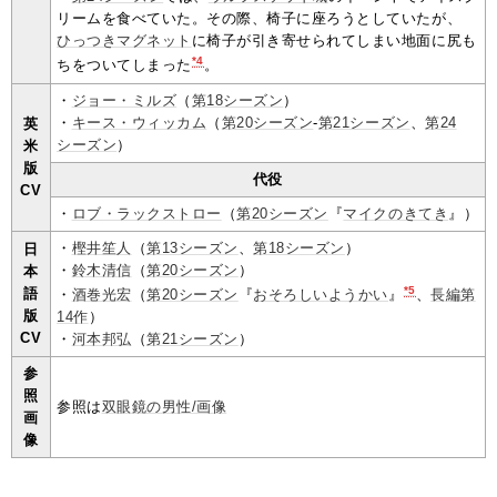
リームを食べていた。その際、椅子に座ろうとしていたが、
ひっつきマグネット
に椅子が引き寄せられてしまい地面に尻も
*4
ちをついてしまった
。
・
ジョー・ミルズ
（
第18シーズン
）
・
キース・ウィッカム
（
第20シーズン
-
第21シーズン
、
第24
英
シーズン
）
米
版
代役
CV
・
ロブ・ラックストロー
（
第20シーズン
『
マイクのきてき
』）
・
樫井笙人
（
第13シーズン
、
第18シーズン
）
日
・
鈴木清信
（
第20シーズン
）
本
*5
語
・
酒巻光宏
（
第20シーズン
『
おそろしいようかい
』
、
長編第
版
14作
）
CV
・
河本邦弘
（
第21シーズン
）
参
照
参照は
双眼鏡の男性/画像
画
像