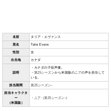
名前
タリア・エヴァンス
英名
Talia Evans
性別
女
出生地
カナダ
・カナダの子役声優。
説明
・
第25シーズン
から米国版の
ニア
の声を担当して
いる。
担当期間
第25シーズン
-
担当キャラクタ
ー
・
ニア
（
第25シーズン
-）
（米国版）