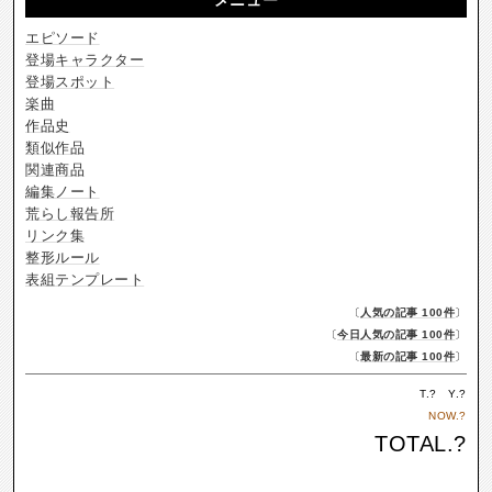
エピソード
登場キャラクター
登場スポット
楽曲
作品史
類似作品
関連商品
編集ノート
荒らし報告所
リンク集
整形ルール
表組テンプレート
〔
人気の記事 100件
〕
〔
今日人気の記事 100件
〕
〔
最新の記事 100件
〕
T.
?
Y.
?
NOW.
?
TOTAL.
?