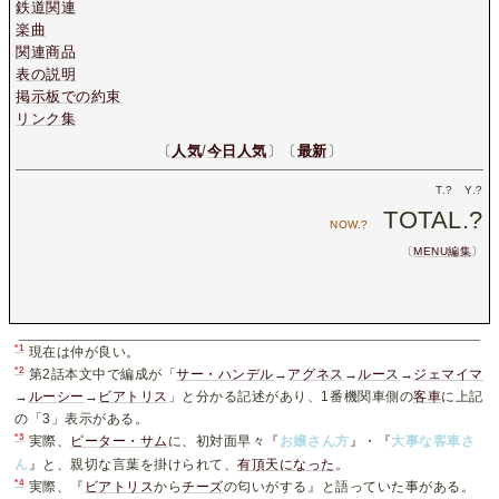
鉄道関連
楽曲
関連商品
表の説明
掲示板での約束
リンク集
〔
人気
/
今日人気
〕〔
最新
〕
T.
?
Y.
?
TOTAL.
?
NOW.
?
〔
MENU編集
〕
*1
現在は仲が良い。
*2
第2話本文中で編成が「
サー・ハンデル
→
アグネス
→
ルース
→
ジェマイマ
→
ルーシー
→
ビアトリス
」と分かる記述があり、1番機関車側の
客車
に上記
の「3」表示がある。
*3
実際、
ピーター・サム
に、初対面早々『
お嬢さん方
』・『
大事な客車さ
ん
』と、親切な言葉を掛けられて、
有頂天になった
。
*4
実際、『
ビアトリス
から
チーズ
の匂いがする』と語っていた事がある。