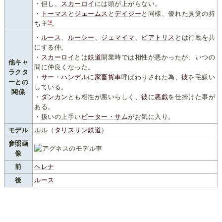
・但し、
スカーロイ
には頭が上がらない。
・
トーマス
と
ジェームス
と
デイジー
と同様、優れた臭覚の持
*4
ち主
。
・
ルース
、
ルーシー
、
ジェマイマ
、
ビアトリス
とは行動を共
にする仲。
・
スカーロイ
とは
鉄道
開業時では相性が悪かったが、いつの
他キャ
間に仲良くなった。
ラクタ
・
サー・ハンデル
に
家畜貨車
呼ばわりされた為、
彼
を毛嫌い
ーとの
している。
関係
・
ダンカン
とも相性が悪いらしく、
彼
に
悪戯
を仕掛けた事が
ある。
・扱いの上手い
ピーター・サム
がお気に入り。
モデル
ルル（
タリスリン鉄道
）
参照画
像
前
ヘレナ
後
ルース