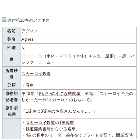
名前
アグネス
英名
Agnes
性別
女
クリーム色
（車体）＋
薄青
（車体）＋
灰色
（屋根）＋
黒
（バ
色
ッファービーム）
所属鉄
スカーロイ鉄道
道
分類
・
客車
原作初
第10巻『
四だいの小さな機関車
』第1話「スカーロイのたの
登場巻
しかった一日/スカーロイのおもいで」
原作初
「1等車に3等車のお客さんなんて…。」
台詞
・
スカーロイ鉄道
の
1等客車
。
・
鉄道
開業当時からいる
客車
。
・4台の
客車
のリーダー的存在でプライドが高く、開業当時