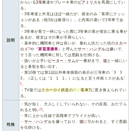
からいる
3
等
車
達やブレーキ車の
ビアトリス
を馬鹿にしてい
る。
・3等車達と外見はほぼ一緒だが、彼女のみ「客席にクッシ
ョンがある（他3台は板張り）」と内装の違いで1等車であ
る。
・3等車が客で一杯になった際に3等車の客が彼女に乗る事が
あるが、彼女はその事が不満らしい。
説明
・基本的に機関車と仲は良いが、暴れん坊だった頃の
スカー
*1
ロイ
や『
家畜運搬車
』と呼んだ
サー・ハンデル
は嫌いで、
そう言った機関車に対しては悪戯を仕掛ける。
・扱いが上手い
ピーター・サム
が一番好きで、
彼
と一緒にい
ると鼻歌を歌い出す。
・第10巻では第1話以外車体側面の表示が三等車の「3 3
*
3」（正しくは「1 1 1」）になると言う作画ミスがある
2
。
・TV版では
スカーロイ鉄道の
青い
客車
?
に置き換えられてい
る。
・気が短く、大人しくしていられない。その反面、おだてら
*3
れると弱い
。
・常に上から目線で高飛車でプライドが高い。
・
サー・ハンデル
を嫌っており、
彼
に引かれると、すぐ悪戯
性格
を仕掛ける。