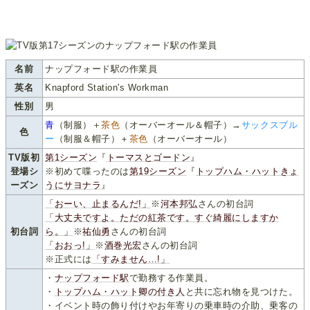
名前
ナップフォード駅の作業員
英名
Knapford Station's Workman
性別
男
青
（制服）＋
茶色
（オーバーオール＆帽子）→
サックスブル
色
ー
（制服＆帽子）＋
茶色
（オーバーオール）
TV版初
第1シーズン
『
トーマスとゴードン
』
登場シ
※初めて喋ったのは
第19シーズン
『
トップハム・ハットきょ
ーズン
うにサヨナラ
』
「おーい、止まるんだ!」
※
河本邦弘
さんの初台詞
「大丈夫ですよ。ただの紅茶です。すぐ綺麗にしますか
初台詞
ら。」
※
祐仙勇
さんの初台詞
「おおっ!」
※
酒巻光宏
さんの初台詞
※正式には
「すみません…!」
・
ナップフォード駅
で勤務する作業員。
・
トップハム・ハット卿の付き人
と共に忘れ物を見つけた。
・イベント時の飾り付けやお年寄りの乗車時の介助、乗客の