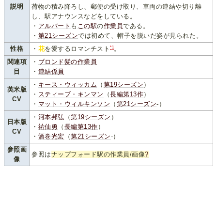
説明
荷物の積み降ろし、郵便の受け取り、車両の連結や切り離
し、駅アナウンスなどをしている。
・
アルバート
も
この駅
の
作業員
である。
・
第21シーズン
では初めて、帽子を脱いだ姿が見られた。
*1
性格
・
花
を愛するロマンチスト
。
関連項
・
ブロンド髪の作業員
目
・
連結係員
・
キース・ウィッカム
（
第19シーズン
）
英米版
・
スティーブ・キンマン
（
長編第13作
）
CV
・
マット・ウィルキンソン
（
第21シーズン
-）
・
河本邦弘
（
第19シーズン
）
日本版
・
祐仙勇
（
長編第13作
）
CV
・
酒巻光宏
（
第21シーズン
-）
参照画
参照は
ナップフォード駅の作業員/画像
?
像