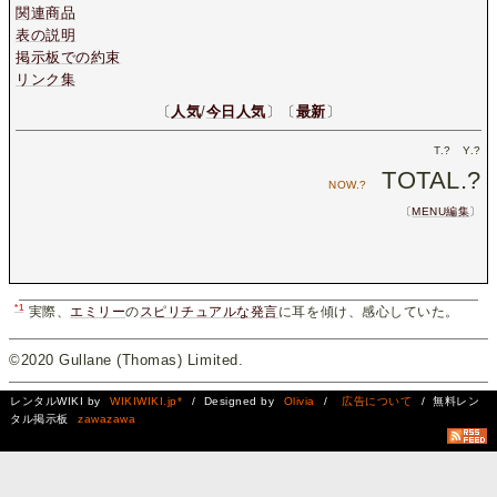
関連商品
表の説明
掲示板での約束
リンク集
〔
人気
/
今日人気
〕〔
最新
〕
T.
?
Y.
?
TOTAL.
?
NOW.
?
〔
MENU編集
〕
*1
実際、
エミリー
の
スピリチュアルな発言
に耳を傾け、感心していた。
©2020 Gullane (Thomas) Limited.
レンタルWIKI by
WIKIWIKI.jp*
/ Designed by
Olivia
/
広告について
/ 無料レン
タル掲示板
zawazawa