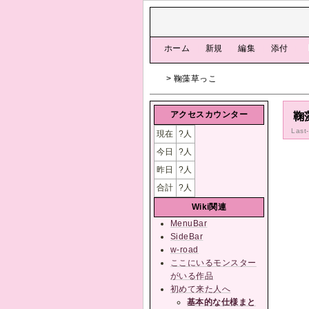
[
ホーム
|
新規
|
編集
|
添付
]
> 鞠藻草っこ
アクセスカウンター
鞠
Last
現在
?
人
今日
?
人
昨日
?
人
合計
?
人
Wiki関連
MenuBar
SideBar
w-road
ここにいるモンスター
がいる作品
初めて来た人へ
基本的な仕様まと