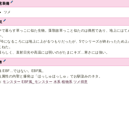
意装備
ツメ
説
中で暮らす草っこに似た生物。藻類故草っこと似たのは偶然であり、地上にはて
い。
BF6になるころには地上に上がるつもりだったが、5でシリーズが終わったため上
こねた。
藻らしく、直射日光や高温には弱いのがたまにキズ…寒さには強い。
考
典:EBF…ではない。EBF風。
点属性の内聖と爆発は「ほっしゅほっしゅ」でお馴染みのネタ。
g:
モンスター
EBF風_モンスター
水系
植物系
ツメ得意