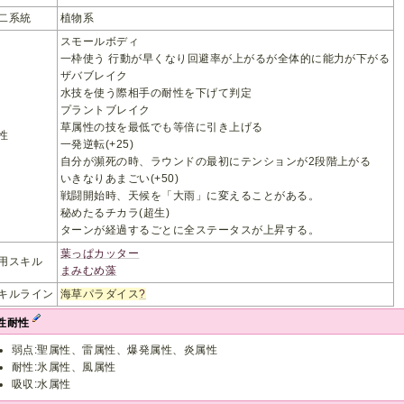
二系統
植物系
スモールボディ
一枠使う 行動が早くなり回避率が上がるが全体的に能力が下がる
ザバブレイク
水技を使う際相手の耐性を下げて判定
プラントブレイク
草属性の技を最低でも等倍に引き上げる
性
一発逆転(+25)
自分が瀕死の時、ラウンドの最初にテンションが2段階上がる
いきなりあまごい(+50)
戦闘開始時、天候を「大雨」に変えることがある。
秘めたるチカラ(超生)
ターンが経過するごとに全ステータスが上昇する。
葉っぱカッター
用スキル
まみむめ藻
キルライン
海草パラダイス
?
性耐性
弱点:聖属性、雷属性、爆発属性、炎属性
耐性:氷属性、風属性
吸収:水属性