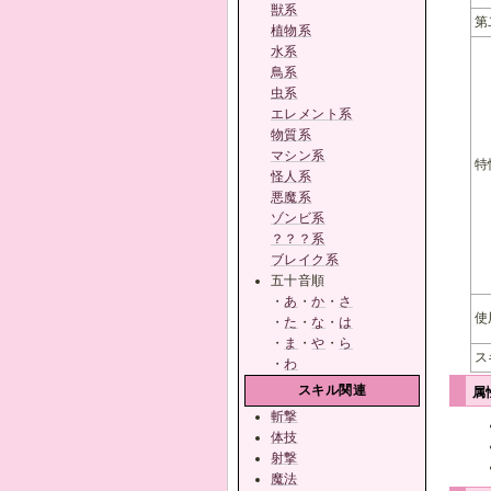
獣系
第
植物系
水系
鳥系
虫系
エレメント系
物質系
マシン系
特
怪人系
悪魔系
ゾンビ系
？？？系
ブレイク系
五十音順
・
あ
・
か
・
さ
使
・
た
・
な
・
は
・
ま
・
や
・
ら
ス
・
わ
スキル関連
属
斬撃
体技
射撃
魔法