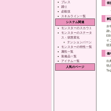
ブレス
得
踊り
必殺技
スキルライン一覧
解
システム関連
水
モンスターのスカウト
疎
モンスターのステータ
E
ス・状態変化
そ
テンションバーン
毬
モンスターの特性一覧
属性一覧
備
装備品一覧
アイテム一覧
出
弱
人気のページ
Ta