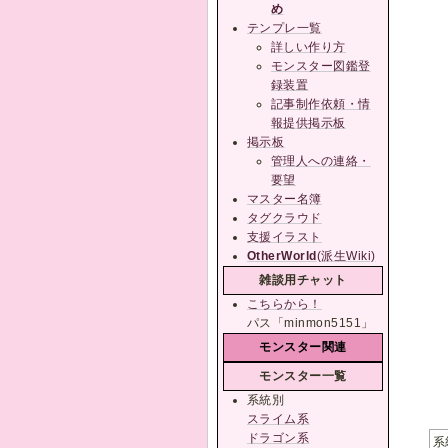
め
テンプレ一覧
詳しい作り方
モンスター図鑑登
録装置
記事制作依頼・情
報提供掲示板
掲示板
管理人への連絡・
要望
マスター名簿
タグクラウド
支援イラスト
OtherWorld
(派生Wiki)
雑談用チャット
こちらから！
パス「minmon5151」
モンスター関連
モンスター一覧
系統別
スライム系
ドラゴン系
系