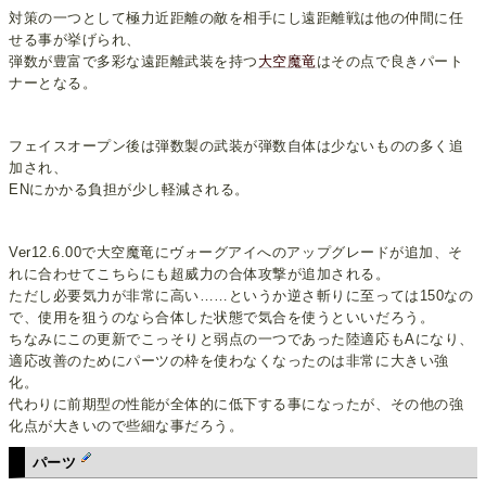
対策の一つとして極力近距離の敵を相手にし遠距離戦は他の仲間に任
せる事が挙げられ、
弾数が豊富で多彩な遠距離武装を持つ
大空魔竜
はその点で良きパート
ナーとなる。
フェイスオープン後は弾数製の武装が弾数自体は少ないものの多く追
加され、
ENにかかる負担が少し軽減される。
Ver12.6.00で大空魔竜にヴォーグアイへのアップグレードが追加、そ
れに合わせてこちらにも超威力の合体攻撃が追加される。
ただし必要気力が非常に高い……というか逆さ斬りに至っては150なの
で、使用を狙うのなら合体した状態で気合を使うといいだろう。
ちなみにこの更新でこっそりと弱点の一つであった陸適応もAになり、
適応改善のためにパーツの枠を使わなくなったのは非常に大きい強
化。
代わりに前期型の性能が全体的に低下する事になったが、その他の強
化点が大きいので些細な事だろう。
パーツ