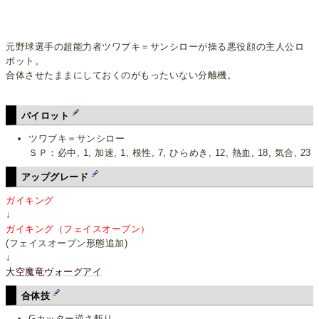
元野球選手の超能力者ツワブキ＝サンシローが操る悪役顔の主人公ロ
ボット。
合体させたままにしておくのがもったいない分離機。
パイロット
ツワブキ＝サンシロー
ＳＰ：必中, 1, 加速, 1, 根性, 7, ひらめき, 12, 熱血, 18, 気合, 23
アップグレード
ガイキング
↓
ガイキング（フェイスオープン）
(フェイスオープン形態追加)
↓
大空魔竜ヴォーグアイ
合体技
Gカッター逆さ斬り