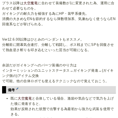
プラス以降は
大空魔竜
に合わせて装備数が1に変更された為、運用に合
わせて必要なものを。
ガイキングの耐久力を補強する為にHP・装甲系優先。
消費の大きめなENを節約するなら弾数増加系、気兼ねなく使うならEN
回復系などが挙げられる。
Ver12.6.00以降はひとみのペンダントもオススメ。
分離前に開幕気合連打、分離して戦闘し、ボス戦までにSPを回復させ
て熱血逆さ斬りを叩き込むといった芸当が可能になる。
余談だがガイキングへのパーツ装備のやり方は
インターミッションのユニットステータス→ガイキング発進→(ガイキ
ング側の)アイテム交換
で可能。他の合体ロボでも使えるテクニックなので覚えておこう。
備考
既に
大空魔竜
と合体している場合、激励や気合などで気力を上げ
た後に発進すると、
効果が反映された状態で出撃する為最初から強力な武装を使用で
きる。