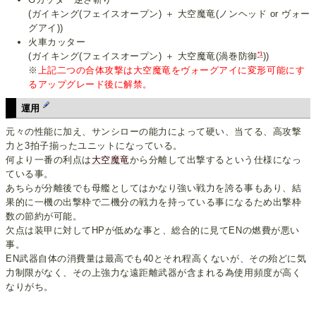
(ガイキング(フェイスオープン) ＋ 大空魔竜(ノンヘッド or ヴォー
グアイ))
火車カッター
*1
(ガイキング(フェイスオープン) ＋ 大空魔竜(渦巻防御
))
※
上記二つの合体攻撃は大空魔竜をヴォーグアイに変形可能にす
るアップグレード後に解禁。
運用
元々の性能に加え、サンシローの能力によって硬い、当てる、高攻撃
力と3拍子揃ったユニットになっている。
何より一番の利点は
大空魔竜
から分離して出撃するという仕様になっ
ている事。
あちらが分離後でも母艦としてはかなり強い戦力を誇る事もあり、結
果的に一機の出撃枠で二機分の戦力を持っている事になるため出撃枠
数の節約が可能。
欠点は装甲に対してHPが低めな事と、総合的に見てENの燃費が悪い
事。
EN武器自体の消費量は最高でも40とそれ程高くないが、その殆どに気
力制限がなく、その上強力な遠距離武器が含まれる為使用頻度が高く
なりがち。