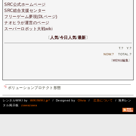
SRC公式ホームページ
SRC総合支援センター
フリーゲーム夢現(DLページ)
ナオヒラが運営のページ
スーパーロボット大戦wiki
〔
人気
/
今日人気
/
最新
〕
T.
?
Y.
?
NOW.
?
TOTAL.
?
〔
MENU編集
〕
*1
ボリューションプロテクト形態
レンタルWIKI by
WIKIWIKI.jp*
/ Designed by
Olivia
/
広告について
/ 無料レン
タル掲示板
zawazawa