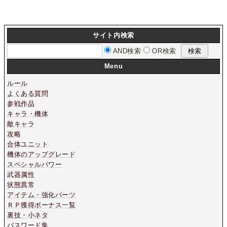
サイト内検索
AND検索
OR検索
Menu
ルール
よくある質問
参戦作品
キャラ・機体
敵キャラ
攻略
合体ユニット
機体のアップグレード
スペシャルパワー
武器属性
状態異常
アイテム・強化パーツ
ＲＰ獲得ボーナス一覧
裏技・小ネタ
パスワード集