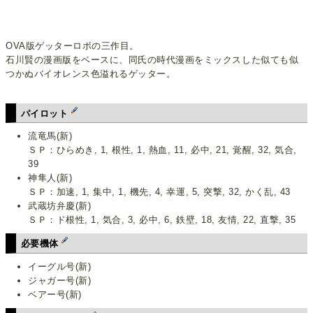
OVA版ゲッターロボの三作目。
石川賢の漫画版をベースに、同氏の時代漫画をミックスした似ても似
つかぬバイオレンス色溢れるゲッター。
パイロット
流竜馬(新)
ＳＰ：ひらめき, 1, 根性, 1, 熱血, 11, 必中, 21, 覚醒, 32, 気合,
39
神隼人(新)
ＳＰ：加速, 1, 集中, 1, 機先, 4, 幸運, 5, 突撃, 32, かく乱, 43
武蔵坊弁慶(新)
ＳＰ：ド根性, 1, 気合, 3, 必中, 6, 鉄壁, 18, 友情, 22, 直撃, 35
必要機体
イーグル号(新)
ジャガー号(新)
ベアー号(新)