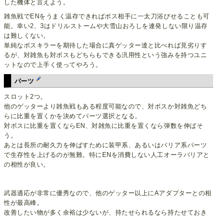
した機体と言えよう。
雑魚戦でENをうまく温存できればボス相手に一太刀浴びせることも可
能。幸い2、3はドリルストームや大雪山おろしを連発しない限り温存
は難しくない。
単純なボスキラーを期待した場合に真ゲッター達と比べれば見劣りす
るが、対雑魚も対ボスもどちらもできる汎用性という強みを持つユニ
ットなので上手く使ってやろう。
パーツ
スロット2つ。
他のゲッターより雑魚戦もある程度可能なので、対ボスか対雑魚どち
らに比重を置くかを決めてパーツ選択となる。
対ボスに比重を置くならEN、対雑魚に比重を置くなら弾数を伸ばそ
う。
あとは長所の耐久力を伸ばすために装甲系、あるいはバリア系パーツ
で生存性を上げるのが無難。特にENを消費しない人工オーラバリアと
の相性が良い。
武器適応が非常に優秀なので、他のゲッター以上にAアダプターとの相
性が最高峰。
改善したい物が多く余裕は少ないが、持たせられるなら持たせておき