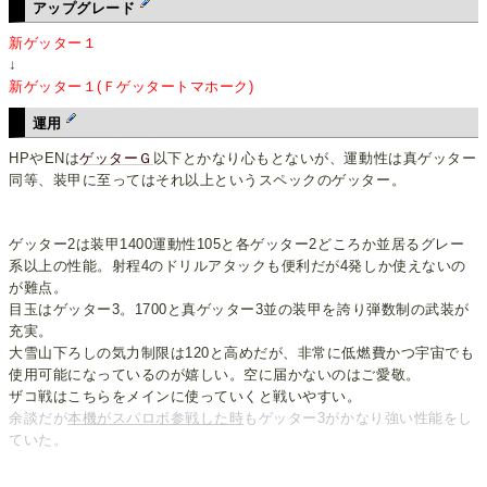
アップグレード
新ゲッター１
↓
新ゲッター１(Ｆゲッタートマホーク)
運用
HPやENは
ゲッターＧ
以下とかなり心もとないが、運動性は真ゲッター
同等、装甲に至ってはそれ以上というスペックのゲッター。
ゲッター2は装甲1400運動性105と各ゲッター2どころか並居るグレー
系以上の性能。射程4のドリルアタックも便利だが4発しか使えないの
が難点。
目玉はゲッター3。1700と真ゲッター3並の装甲を誇り弾数制の武装が
充実。
大雪山下ろしの気力制限は120と高めだが、非常に低燃費かつ宇宙でも
使用可能になっているのが嬉しい。空に届かないのはご愛敬。
ザコ戦はこちらをメインに使っていくと戦いやすい。
余談だが
本機がスパロボ参戦した時
もゲッター3がかなり強い性能をし
ていた。