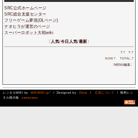
SRC公式ホームページ
SRC総合支援センター
フリーゲーム夢現(DLページ)
ナオヒラが運営のページ
スーパーロボット大戦wiki
〔
人気
/
今日人気
/
最新
〕
T.
?
Y.
?
NOW.
?
TOTAL.
?
〔
MENU編集
〕
レンタルWIKI by
WIKIWIKI.jp*
/ Designed by
Olivia
/
広告について
/ 無料レン
タル掲示板
zawazawa