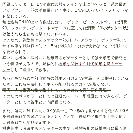
問題はゲッター1。EN消費式武器がメインな上に他ゲッター系の最終
アップグレード並の消費量という事で、ENが低いというデメリットが
直撃している。
無改造時EN160という数値に対し、ゲッタービームフルパワーは消費
90、ファイナルゲッタートマホークに至っては消費130で
ゲッター1だ
け使うなら
まともに撃てないレベル。
そのため、弾数制であるゲッター2のドリルアタック、ゲッター3のミ
サイル系を雑魚戦で使い、ENは雑魚戦ではほぼ使わないという戦い方
を要求される。
幸いにも機体・武器共に地形適応がゲッターとしては全形態で優秀と
いう特徴があるので、疑似的に
地形を問わず性能で変形を選ぶゲッ
ター
として運用ができる。
もっともひらめき熱血覚醒の対ボス向けSPが竜馬一人に集中している
ため、これらを連打してボスを削り切るのはSPが足りない。
竜馬一人に重要な物が集中しているのはある意味原作再現。
そのためボスキラーとしては普通のスーパー系程度にはできるが、ゲ
ッターとしては苦手という評価になる。
また、竜馬に対ボス向けSPが集中しているのは裏を返すと他2人のSP
を対雑魚戦で気軽に使えるということで、鉄壁やド根性を上手く使え
ば雑魚戦でかなり安定する。
機先集中も考慮するとゲッターの中でも対雑魚用の反撃削りに最も適