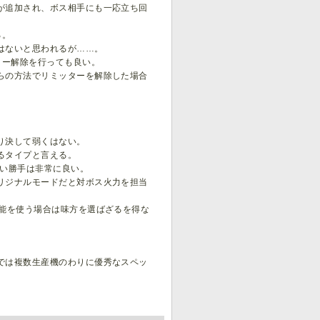
が追加され、ボス相手にも一応立ち回
る。
はないと思われるが……。
ター解除を行っても良い。
らの方法でリミッターを解除した場合
り決して弱くはない。
るタイプと言える。
使い勝手は非常に良い。
リジナルモードだと対ボス火力を担当
技能を使う場合は味方を選ばざるを得な
では複数生産機のわりに優秀なスペッ