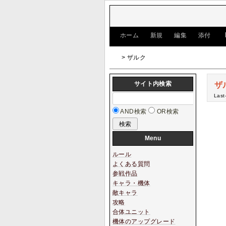
[
ホーム
|
新規
|
編集
|
添付
]
> ザルク
サイト内検索
ザ
Last
AND検索
OR検索
Menu
ルール
よくある質問
参戦作品
キャラ・機体
敵キャラ
攻略
合体ユニット
機体のアップグレード