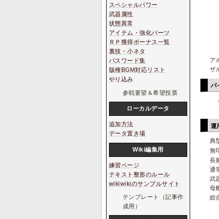
スペシャルパワー
武器属性
状態異常
アイテム・強化パーツ
ＲＰ獲得ボーナス一覧
裏技・小ネタ
ア
パスワード集
ザ
版権BGM対応リスト
やり込み
パ
参戦要望＆希望投票
ローカルデータ
追加方法
運
データ置き場
典
Wiki編集用
無
長
練習ページ
通
テキスト整形のルール
武
wikiwikiのサンプルサイト
母
テンプレート（記事作
総
成用）