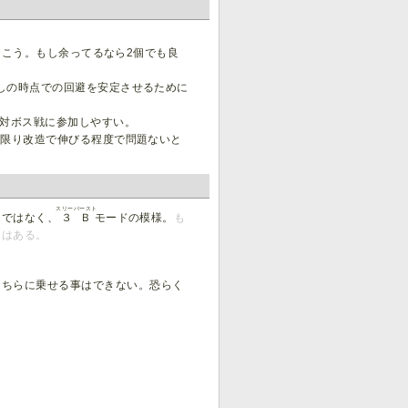
おこう。もし余ってるなら2個でも良
しの時点での回避を安定させるために
く対ボス戦に参加しやすい。
い限り改造で伸びる程度で問題ないと
スリーバースト
ドではなく、
３Ｂ
モードの模様。
も
ろはある。
。
こちらに乗せる事はできない。恐らく