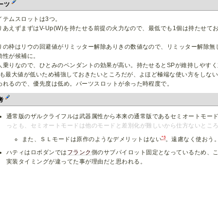
ーツ
イテムスロットは3つ。
りあえずまずはV-Up(W)を持たせる前提の火力なので、最低でも1個は持たせて
。
りの枠はリウの回避値がリミッター解除ありきの数値なので、リミッター解除無
動性が候補に。
人乗りなので、ひとみのペンダントの効果が高い。持たせるとSPが維持しやす
Nも最大値が低いため補強しておきたいところだが、よほど極端な使い方をしな
われるので、優先度は低め。パーツスロットが余った時程度で。
考
通常版のザルクライフルは武器属性から本来の通常版であるセミオートモー
っとも、セミオートモードは他のモードと差別化が難しいから仕方ないとこ
*3
また、ＳＬモードは原作のようなデメリットはない
。遠慮なく使おう
ハティはロボダンでは
フランク
側のサブパイロット固定となっているため、
実装タイミングが違ってた事が理由だと思われる。