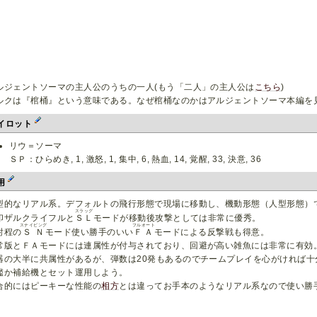
ルジェントソーマの主人公のうちの一人(もう「二人」の主人公は
こちら
)
ルクは『棺桶』という意味である。なぜ棺桶なのかはアルジェントソーマ本編を
イロット
リウ＝ソーマ
ＳＰ：ひらめき, 1, 激怒, 1, 集中, 6, 熱血, 14, 覚醒, 33, 決意, 36
用
型的なリアル系。デフォルトの飛行形態で現場に移動し、機動形態（人型形態）
スラッグ
印ザルクライフルと
ＳＬ
モードが移動後攻撃としては非常に優秀。
スナイピング
フルオート
射程の
ＳＮ
モード使い勝手のいい
ＦＡ
モードによる反撃戦も得意。
常版とＦＡモードには連属性が付与されており、回避が高い雑魚には非常に有効
器の大半に共属性があるが、弾数は20発もあるのでチームプレイを心がければ
艦か補給機とセット運用しよう。
合的にはピーキーな性能の
相方
とは違ってお手本のようなリアル系なので使い勝