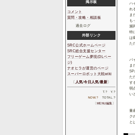
掲示板
ハ
れ
コメント
ま
質問・攻略・相談板
も
過去ログ
瀕
特
外部リンク
は
た
SRC公式ホームページ
SRC総合支援センター
フリーゲーム夢現(DLペー
パ
ジ)
ま
ナオヒラが運営のページ
S
スーパーロボット大戦wiki
た
〔
人気
/
今日人気
/
最新
〕
す
弱
T.
?
Y.
?
い
NOW.
?
TOTAL.
?
〔
MENU編集
〕
量
ク
と
も