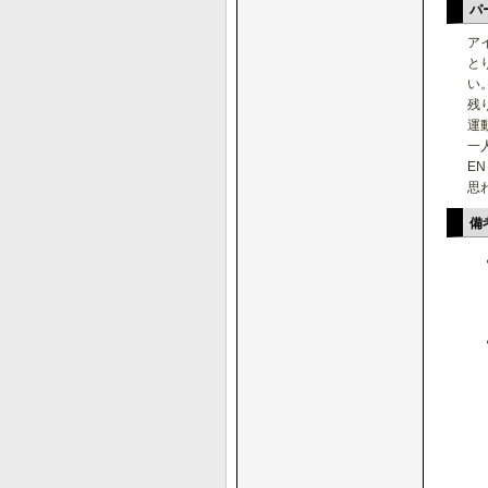
パ
ア
と
い
残
運
一
E
思
備