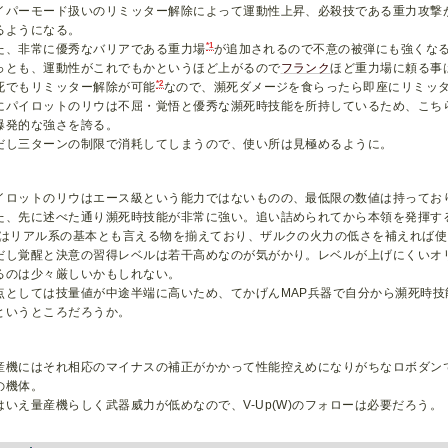
イパーモード扱いのリミッター解除によって運動性上昇、必殺技である重力攻撃
るようになる。
*1
た、非常に優秀なバリアである重力場
が追加されるので不意の被弾にも強くな
っとも、運動性がこれでもかというほど上がるので
フランク
ほど重力場に頼る事
*2
死でもリミッター解除が可能
なので、瀕死ダメージを食らったら即座にリミッ
にパイロットのリウは不屈・覚悟と優秀な瀕死時技能を所持しているため、こち
爆発的な強さを誇る。
だし三ターンの制限で消耗してしまうので、使い所は見極めるように。
イロットのリウはエース級という能力ではないものの、最低限の数値は持ってお
た、先に述べた通り瀕死時技能が非常に強い。追い詰められてから本領を発揮す
Pはリアル系の基本とも言える物を揃えており、ザルクの火力の低さを補えれば
だし覚醒と決意の習得レベルは若干高めなのが気がかり。レベルが上げにくいオ
るのは少々厳しいかもしれない。
点としては技量値が中途半端に高いため、てかげんMAP兵器で自分から瀕死時
というところだろうか。
産機にはそれ相応のマイナスの補正がかかって性能控えめになりがちなロボダン
の機体。
はいえ量産機らしく武器威力が低めなので、V-Up(W)のフォローは必要だろう。
っとも生産方法から量産機とは言い難いが……