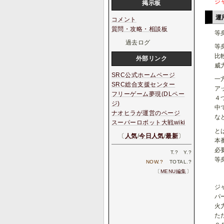
ジ
掲示板
運
コメント
質問・攻略・相談板
等
過去ログ
等
比
外部リンク
威
SRC公式ホームページ
一
SRC総合支援センター
ア
フリーゲーム夢現(DLペー
４
ジ)
中
ナオヒラが運営のページ
な
スーパーロボット大戦wiki
と
〔
人気
/
今日人気
/
最新
〕
本
必
T.
?
Y.
?
等
NOW.
?
TOTAL.
?
〔
MENU編集
〕
ジ
パ
火
た