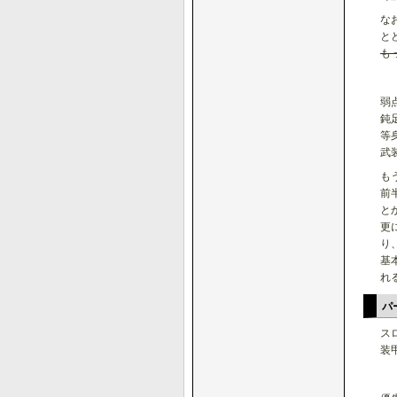
な
と
も
弱
鈍
等
武
も
前
と
更
り
基
れ
パ
ス
装