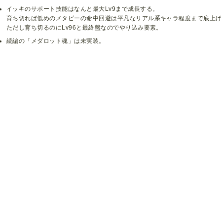
イッキのサポート技能はなんと最大Lv9まで成長する。
育ち切れば低めのメタビーの命中回避は平凡なリアル系キャラ程度まで底上
ただし育ち切るのにLv96と最終盤なのでやり込み要素。
続編の「メダロット魂」は未実装。