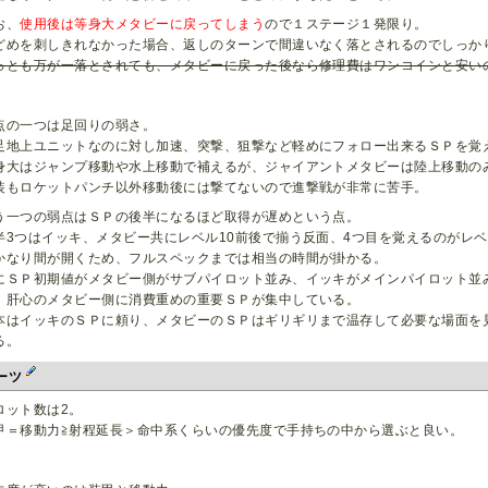
お、
使用後は等身大メタビーに戻ってしまう
ので１ステージ１発限り。
どめを刺しきれなかった場合、返しのターンで間違いなく落とされるのでしっか
っとも万が一落とされても、メタビーに戻った後なら修理費はワンコインと安い
点の一つは足回りの弱さ。
足地上ユニットなのに対し加速、突撃、狙撃など軽めにフォロー出来るＳＰを覚
身大はジャンプ移動や水上移動で補えるが、ジャイアントメタビーは陸上移動の
装もロケットパンチ以外移動後には撃てないので進撃戦が非常に苦手。
う一つの弱点はＳＰの後半になるほど取得が遅めという点。
半3つはイッキ、メタビー共にレベル10前後で揃う反面、4つ目を覚えるのがレベ
かなり間が開くため、フルスペックまでは相当の時間が掛かる。
にＳＰ初期値がメタビー側がサブパイロット並み、イッキがメインパイロット並
、肝心のメタビー側に消費重めの重要ＳＰが集中している。
本はイッキのＳＰに頼り、メタビーのＳＰはギリギリまで温存して必要な場面を
る。
ーツ
ロット数は2。
甲＝移動力≧射程延長＞命中系くらいの優先度で手持ちの中から選ぶと良い。