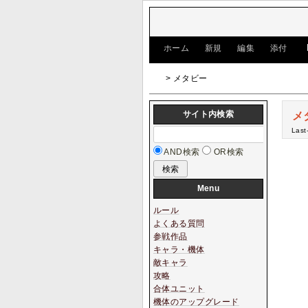
[
ホーム
|
新規
|
編集
|
添付
]
> メタビー
サイト内検索
メ
Last
AND検索
OR検索
Menu
ルール
よくある質問
参戦作品
キャラ・機体
敵キャラ
攻略
合体ユニット
機体のアップグレード