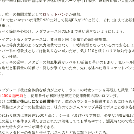
Ｐ必中未収得の最序盤は命中強化の強化パーツを付けるか、運動性の低い大型の
。
た、唯一の格闘攻撃として
ロケットパンチ
が追加。
－2Ｐで使いやすいが消費EN30に対して初期ENが150と低く、それに加えて必
り重い。
るべく節約を心掛け、メダフォース分のENまで使い過ぎないようにしよう。
ャイアント版メダフォースは、変形前と同じ高威力の遠距離攻撃。
ちらは等身大版のような気力消費ではなく、EN消費型となっているので安心し
ーパー系の必殺技としては物足りない威力だが、気力110と緩くバリア無効付き
くない性能。
たイッキの必中、メタビーの熱血取得がレベル10前後と早いのもあり、低レベル
改造だと消費量の関係で１発しか撃てないため、先にも述べた通りロケットパン
に。
ップグレード後は全体的な威力が上がり、ラストの特攻シーンを再現した武装『
力150＆瀕死時
と、使用条件が極限状態限定で使用難度の高いロマン技。
まけに
攻撃が後出しになる後属性
付き。敵のカウンターを回避するためにひらめ
Ｐ調整はメタビーの技量値的に、味方のてかげん＆マップ兵器でボスごと巻き込
の代わり威力は無改造3500と高く、シールド及びバリア無効、必要な消費ENはた
記の厳しい条件さえ満たせばどれだけ消耗してても撃ちやすく、瀕死時なので底
含めた特大ダメージが期待できる。
能ならメタビーの勇気と併せてボスへのとどめに撃ちたいところ。