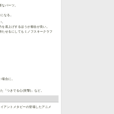
要なパーツ。
シになる。
い。
力を底上げするほうが都合が良い。
持たせるにしてもミノフスキークラフ
い場合に。
た「つきでる心(突撃)」など。
ャイアントメタビーの登場したアニメ