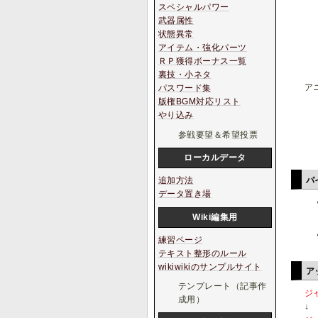
スペシャルパワー
武器属性
状態異常
アイテム・強化パーツ
ＲＰ獲得ボーナス一覧
裏技・小ネタ
ア
パスワード集
版権BGM対応リスト
やり込み
参戦要望＆希望投票
ローカルデータ
パ
追加方法
データ置き場
Wiki編集用
練習ページ
テキスト整形のルール
wikiwikiのサンプルサイト
ア
テンプレート（記事作
ジ
成用）
↓