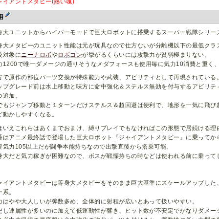
ャイアントメタビー(熱い魂)
用
身大ユニットからハイパーモードで巨大ロボットに搭乗するスーパー戦隊シリー
身大メタビーのユニット性能は元が玩具なので仕方ないが分離機以下の最低クラ
較対象に
ニーナロボ
や
ロボコン
が挙がるくらいには攻撃力が貧弱極まりない。
力1200で唯一ダメージの通りそうなメダフォースも使用毎に気力10消費と重く
方で原作の部位パーツ交換が特殊能力や武装、アビリティとして再現されている
ップグレード前は水上移動と味方に命中強化＆ステルス無効を付与するアビリテ
つ追加。
でもジャンプ移動と１ターンだけステルス＆超回避は便利で、地形を一気に飛び
ど動かしやすくなる。
はいえこれらはあくまでおまけ、縛りプレイでもなければこの形態で居続ける理
番はアニメ最終話で登場した巨大ロボット『ジャイアントメタビー』に乗ってか
要気力105以上だが闘争本能持ちなので出撃直後から搭乗可能。
身大だと気力稼ぎが困難なので、ボスが戦慄持ちの時などは使われる前に乗って
ャイアントメタビーは等身大メタビーをそのまま巨大基準にスケールアップした
ー系。
力はやや大人しいが弾数多め、全体的に射程が広いとあって扱いやすい。
だし連属性が多いのに加えて低運動性が響き、ヒット数が不安定でかなりダメー