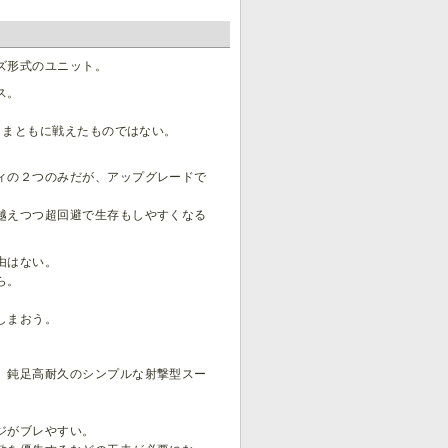
ズ形式のユニット。
ス。
、まともに戦えたものではない。
。
ィの２つのみだが、アップグレードで
越えつつ超回避で生存もしやすくなる
由はない。
ら。
しまおう。
、鈍足高耐久のシンプルな射撃型スー
ジがブレやすい。