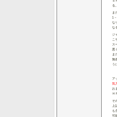
Ｓ
る
ま
1
な
な
ジ
こ
ス
悪
ま
無
う
ア
気
お
Ｈ
そ
上
も
可