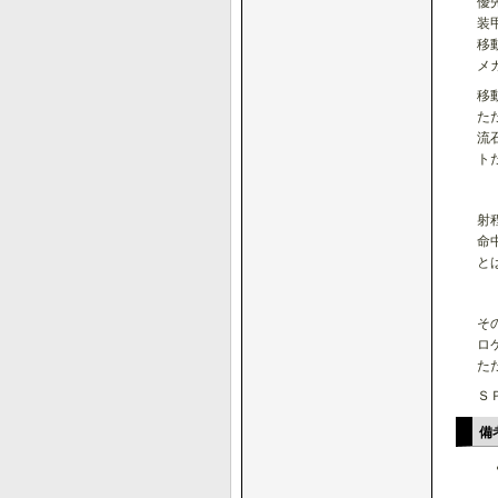
優
装
移
メ
移
た
流
ト
射
命
と
そ
ロ
た
Ｓ
備