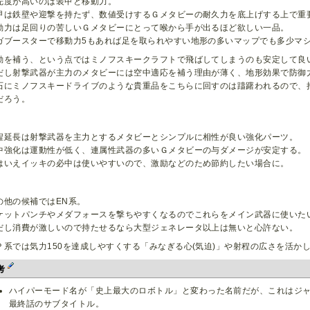
先度が高いのは装甲と移動力。
甲は鉄壁や迎撃を持たず、数値受けするＧメタビーの耐久力を底上げする上で重
動力は足回りの苦しいＧメタビーにとって喉から手が出るほど欲しい一品。
ガブースターで移動力5もあれば足を取られやすい地形の多いマップでも多少マ
動を補う、という点ではミノフスキークラフトで飛ばしてしまうのも安定して良
だし射撃武器が主力のメタビーには空中適応を補う理由が薄く、地形効果で防御
石にミノフスキードライブのような貴重品をこちらに回すのは躊躇われるので、
だろう。
程延長は射撃武器を主力とするメタビーとシンプルに相性が良い強化パーツ。
中強化は運動性が低く、連属性武器の多いＧメタビーの与ダメージが安定する。
はいえイッキの必中は使いやすいので、激励などのため節約したい場合に。
の他の候補ではEN系。
ケットパンチやメダフォースを撃ちやすくなるのでこれらをメイン武器に使いた
だし消費が激しいので持たせるなら大型ジェネレータ以上は無いと心許ない。
Ｐ系では気力150を達成しやすくする「みなぎる心(気迫)」や射程の広さを活かし
考
ハイパーモード名が「史上最大のロボトル」と変わった名前だが、これはジ
最終話のサブタイトル。