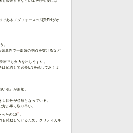
敵を優先するなどの工夫が必要にな
殺技であるメダフォースの消費ENがか
よう。
＆光属性で一部敵の弱点を突けるなど
階層でも火力を出しやすい。
チは節約して必要ENを残しておくよ
熱い魂』が追加。
き１回分が必須となっている。
む方が手っ取り早い。
*1
ったの10
。
力も発動しているため、クリティカル