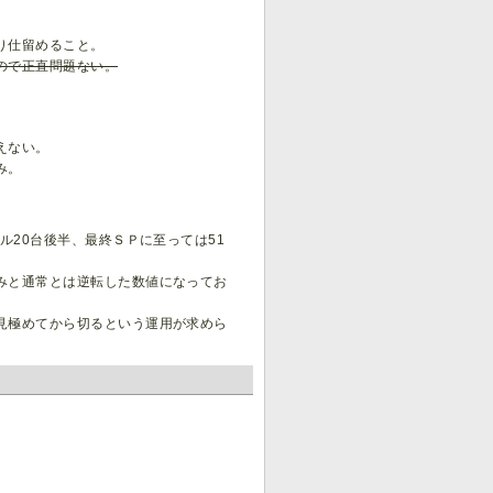
り仕留めること。
ので正直問題ない。
えない。
み。
ル20台後半、最終ＳＰに至っては51
みと通常とは逆転した数値になってお
見極めてから切るという運用が求めら