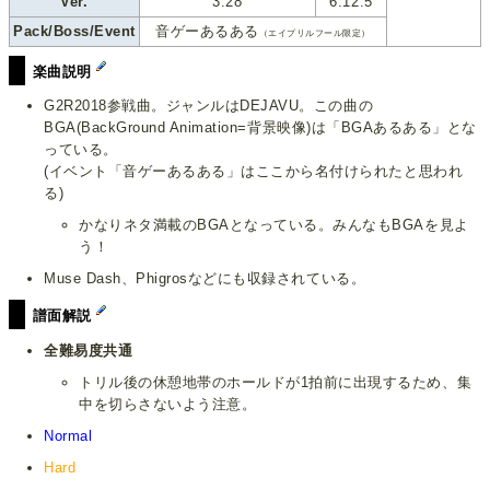
Ver.
3.28
6.12.5
Pack/Boss/Event
音ゲーあるある
（エイプリルフール限定）
楽曲説明
G2R2018参戦曲。ジャンルはDEJAVU。この曲の
BGA(BackGround Animation=背景映像)は「BGAあるある」とな
っている。
(イベント「音ゲーあるある」はここから名付けられたと思われ
る)
かなりネタ満載のBGAとなっている。みんなもBGAを見よ
う！
Muse Dash、Phigrosなどにも収録されている。
譜面解説
全難易度共通
トリル後の休憩地帯のホールドが1拍前に出現するため、集
中を切らさないよう注意。
Normal
Hard