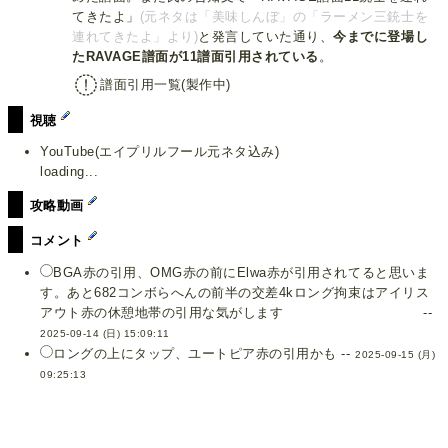
てきたよ」
(元ネタは「美味しんぼ」の「ラーメン三銃士を
連れてきたよ」より)
と発言していた通り、
今までに登場し
たRAVAGE譜面が11譜面引用されている
。
譜面引用一覧(製作中)
視聴
YouTube(エイプリルフール元ネタ込み)
loading...
攻略動画
コメント
BGA赤の引用、OMG赤の前にElwa赤が引用されてると思いま
す。あと682コンボらへんの前半の交差4kロング拘束はアイリス
アウト赤の休憩地帯の引用な気がします --
2025-09-14 (日) 15:09:11
ロングの上にタップ、ユートピア赤の引用かも --
2025-09-15 (月)
09:25:13