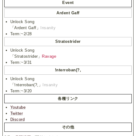
Event
Ardent Gaff
Unlock Song
「Ardent Gaff」
Insanity
Term:~2/28
Stratostrider
Unlock Song
「Stratostrider」
Ravage
Term:~3/31
!nterroban(?,
Unlock Song
「!nterroban(?,」
Insanity
Term:~3/20
各種リンク
Youtube
Twitter
Discord
その他