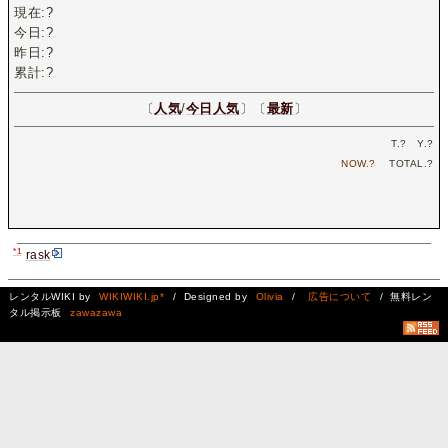
現在:
?
今日:
?
昨日:
?
累計:
?
〔
人気
/
今日人気
〕〔
最新
〕
T.
?
Y.
?
NOW.
?
TOTAL.
?
*1
rask
レンタルWIKI by
WIKIWIKI.jp*
/ Designed by
Olivia
/
広告について
/ 無料レン
タル掲示板
zawazawa