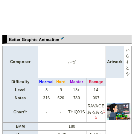
Better Graphic Animation
い
ら
Composer
ルゼ
Artwork
す
と
や
Difficulty
Normal
Hard
Master
Ravage
Level
3
9
13+
14
Notes
316
526
789
967
RAVAGE
*
Chart³r
-
-
THIQXIS
あるある
1
BPM
180