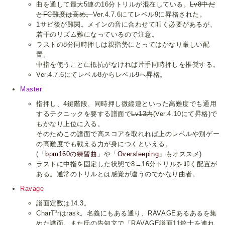
曲を通して最大5連の16分トリルが混在している。
Lv8中だ
とFC難度は高め。
Ver.4.7.6にてレベル9に昇格された。
1サビ後が難関。メインの音に合わせて叩く必要があるが、
若干のリズム難になっているので注意。
ラストの8分同時押しは親指勢にとってはかなり厳しい配
置。
中指を使うことに抵抗がなければ片手同時押しを推奨する。
Ver.4.7.6にてレベル8からレベル9へ昇格。
Master
指押し、4鍵階段、同時押し微縦連といった高難度でも通用
するテクニックを要する譜面で
Lv13内
(Ver.4.10にて昇格)で
もかなり上位に入る。
そのためこの譜面で高スコアを取れれば上のレベルや別ゲー
の高難度でも戦える力が身につくといえる。
(「
bpm160の練習曲
」や「
Oversleeping
」もオススメ)
ラストに中指を固定した状態で8→16分トリルを叩く配置が
ある。通常のトリルとは感覚が違うのでかなり曲者。
Ravage
譜面定数は14.3。
CharT³rはrask。名義にもある通り、RAVAGEあるあるを集
めた譜面。また氏の告知文で「RAVAGE譜面11銃士を連れ