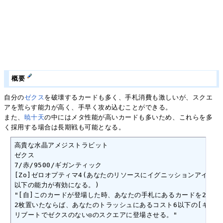
概要
自分の
ゼクス
を破壊するカードも多く、手札消費も激しいが、スクエ
アを荒らす能力が高く、手早く攻め込むことができる。
また、
暁十天
の中にはメタ性能が高いカードも多いため、これらを多
く採用する場合は長期戦も可能となる。
高貴な水晶アメジストラビット

ゼクス

7/赤/9500/ギガンティック

[Zo]ゼロオプティマ4(あなたのリソースにイグニッションアイコン
以下の能力が有効になる。)

"[自]このカードが登場した時、あなたの手札にあるカードを2枚選
2枚置いたならば、あなたのトラッシュにあるコスト6以下の[ギガンテ
リブートでゼクスのない◎のスクエアに登場させる。"
