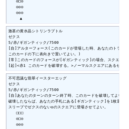
　　◎□◎

　　◎◎◎

　　◎◎◎

　　　▲
激甚の黄水晶シトリンラプトル

ゼクス

5/赤/ギガンティック/7500

[自]アルターフォース(このカードが登場した時、あなたのトラッシ
このカードの下に表向きで置いてよい。)

[常]このカードのフォースが[ギガンティック]の場合、スクエアに
[起]<赤1 このカードを破壊する。>ノーマルスクエアにあるゼクス
不可思議な翡翠イースターエッグ

ゼクス

5/赤/ギガンティック/7500

[自]あなたのターンのターン終了時、このカードを破壊してよい。

破壊したならば、あなたの手札にある[ギガンティック]を1枚選び、

スリープでゼクスのない◎のスクエアに登場させてよい。

　　□□□

　　◎□◎

　　◎◎◎
