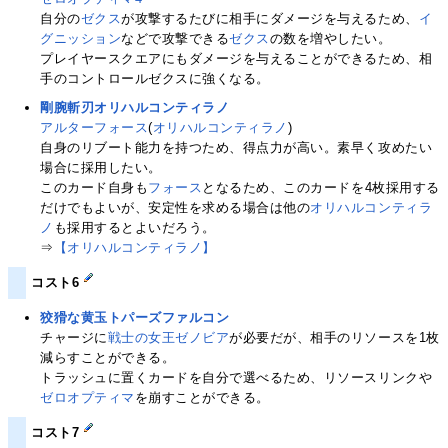
自分の
ゼクス
が攻撃するたびに相手にダメージを与えるため、
イ
グニッション
などで攻撃できる
ゼクス
の数を増やしたい。
プレイヤースクエアにもダメージを与えることができるため、相
手のコントロールゼクスに強くなる。
剛腕斬刃オリハルコンティラノ
アルターフォース
(
オリハルコンティラノ
)
自身のリブート能力を持つため、得点力が高い。素早く攻めたい
場合に採用したい。
このカード自身も
フォース
となるため、このカードを4枚採用する
だけでもよいが、安定性を求める場合は他の
オリハルコンティラ
ノ
も採用するとよいだろう。
⇒
【オリハルコンティラノ】
コスト6
狡猾な黄玉トパーズファルコン
チャージに
戦士の女王ゼノビア
が必要だが、相手のリソースを1枚
減らすことができる。
トラッシュに置くカードを自分で選べるため、リソースリンクや
ゼロオプティマ
を崩すことができる。
コスト7