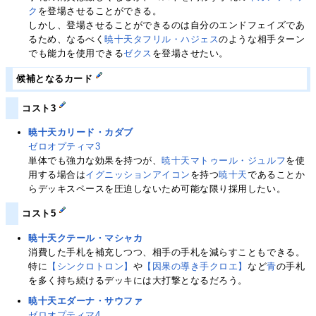
ク
を登場させることができる。
しかし、登場させることができるのは自分のエンドフェイズであ
るため、なるべく
暁十天タフリル・ハジェス
のような相手ターン
でも能力を使用できる
ゼクス
を登場させたい。
候補となるカード
コスト3
暁十天カリード・カダブ
ゼロオプティマ3
単体でも強力な効果を持つが、
暁十天マトゥール・ジュルフ
を使
用する場合は
イグニッションアイコン
を持つ
暁十天
であることか
らデッキスペースを圧迫しないため可能な限り採用したい。
コスト5
暁十天クテール・マシャカ
消費した手札を補充しつつ、相手の手札を減らすこともできる。
特に
【シンクロトロン】
や
【因果の導き手クロエ】
など
青
の手札
を多く持ち続けるデッキには大打撃となるだろう。
暁十天エダーナ・サウファ
ゼロオプティマ4