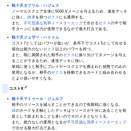
暁十天タフリル・ハジェス
ノーマルスクエア全体に5000ダメージを与えるため、速攻デッキ
に強く、
絶界
を持つ
ゼクス
にも通用する。
また、
不可思議な翡翠イースターエッグ
で出せる
ゼクス
の中で相
手ターンにも能力が使用できるなかで最大打点である。
暁十天ジュザー・ハトゥム
コスト7としてはパワーが低いが、条件下でコスト5として出せる
場合は能力のない
ゼクス
以上のパワーを持つ。
また、既に展開された相手の
ゼクス
に振り分けてダメージを与え
ることができるため、速攻デッキに強い。
単純に使うと相手にプレイヤースクエアを囲まれた状態でのみの
使用となるが、相手の
ゼクス
を移動できるカードと組み合わせる
とより扱いやすくなる。
コスト8
暁十天マトゥール・ジュルフ
相手のリソースを減らすことができるので長期戦に強くなる。
緑
のカードを主軸としたデッキはリソースが十分にあることを前
提として組まれることも多いのでそのメタとなりうる。
また、能力なしの運用となるが
不可思議な翡翠イースターエッグ
で出せる最大打点である。