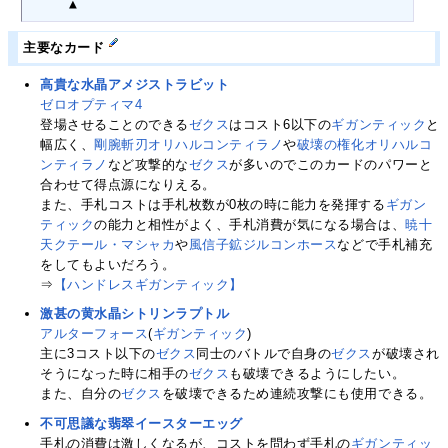
　　　▲
主要なカード
高貴な水晶アメジストラビット
ゼロオプティマ4
登場させることのできる
ゼクス
はコスト6以下の
ギガンティック
と
幅広く、
剛腕斬刃オリハルコンティラノ
や
破壊の権化オリハルコ
ンティラノ
など攻撃的な
ゼクス
が多いのでこのカードのパワーと
合わせて得点源になりえる。
また、手札コストは手札枚数が0枚の時に能力を発揮する
ギガン
ティック
の能力と相性がよく、手札消費が気になる場合は、
暁十
天クテール・マシャカ
や
風信子鉱ジルコンホース
などで手札補充
をしてもよいだろう。
⇒
【ハンドレスギガンティック】
激甚の黄水晶シトリンラプトル
アルターフォース
(
ギガンティック
)
主に3コスト以下の
ゼクス
同士のバトルで自身の
ゼクス
が破壊され
そうになった時に相手の
ゼクス
も破壊できるようにしたい。
また、自分の
ゼクス
を破壊できるため連続攻撃にも使用できる。
不可思議な翡翠イースターエッグ
手札の消費は激しくなるが、コストを問わず手札の
ギガンティッ