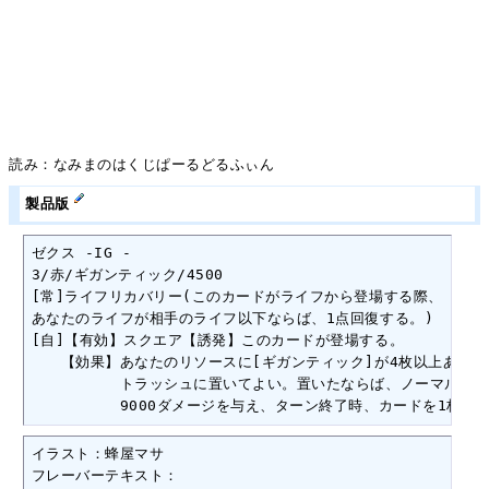
読み：なみまのはくじぱーるどるふぃん
製品版
ゼクス -IG -

3/赤/ギガンティック/4500

[常]ライフリカバリー(このカードがライフから登場する際、

あなたのライフが相手のライフ以下ならば、1点回復する。)

[自]【有効】スクエア【誘発】このカードが登場する。

　　【効果】あなたのリソースに[ギガンティック]が4枚以上ある場
　　　　　　トラッシュに置いてよい。置いたならば、ノーマルスク
　　　　　　9000ダメージを与え、ターン終了時、カードを1枚引
イラスト：蜂屋マサ

フレーバーテキスト：
