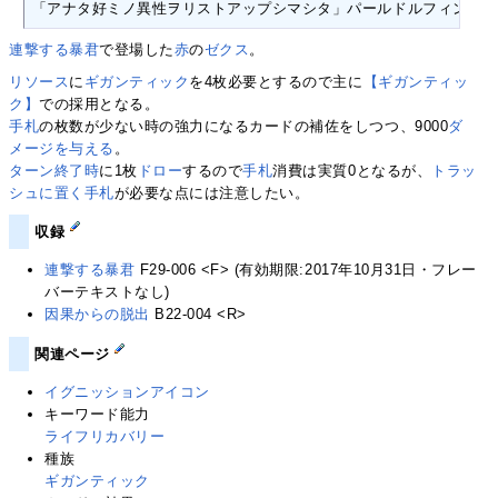
「アナタ好ミノ異性ヲリストアップシマシタ」パールドルフィンの余
連撃する暴君
で登場した
赤
の
ゼクス
。
リソース
に
ギガンティック
を4枚必要とするので主に
【ギガンティッ
ク】
での採用となる。
手札
の枚数が少ない時の強力になるカードの補佐をしつつ、9000
ダ
メージを与える
。
ターン終了時
に1枚
ドロー
するので
手札
消費は実質0となるが、
トラッ
シュに置く
手札
が必要な点には注意したい。
収録
連撃する暴君
F29-006 <F> (有効期限:2017年10月31日・フレー
バーテキストなし)
因果からの脱出
B22-004 <R>
関連ページ
イグニッションアイコン
キーワード能力
ライフリカバリー
種族
ギガンティック