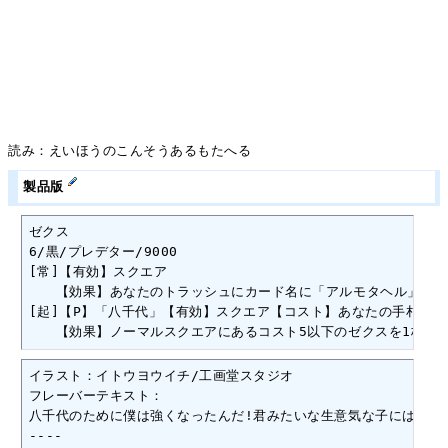
読み：えいほうのこんそうあるもたへる
製品版
ゼクス

6/黒/プレデター/9000

[常]【有効】スクエア

　　【効果】あなたのトラッシュにカード名に「アルモタヘル」を含む
[起]【P】「八千代」【有効】スクエア【コスト】あなたの手札にあ
　　【効果】ノーマルスクエアにあるコスト5以下のゼクスを1枚選
イラスト：イトウヨウイチ/工画堂スタジオ

フレーバーテキスト：

八千代のために僕は強くなったんだ!君みたいな生意気な子には負けないよ
----
