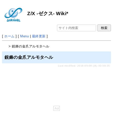
Z/X -ゼクス- Wiki*
[
ホーム
] [
Menu
|
最終更新
]
> 鋭鋒の金爪アルモタヘル
鋭鋒の金爪アルモタヘル
Last-modified: 2018-05-09 (水) 00:59:35