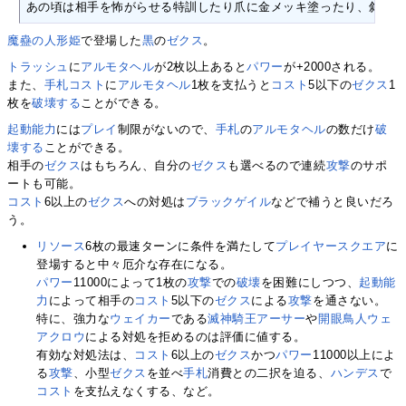
あの頃は相手を怖がらせる特訓したり爪に金メッキ塗ったり、斜め上の努
魔蠱の人形姫
で登場した
黒
の
ゼクス
。
トラッシュ
に
アルモタヘル
が2枚以上あると
パワー
が+2000される。
また、
手札コスト
に
アルモタヘル
1枚を支払うと
コスト
5以下の
ゼクス
1
枚を
破壊する
ことができる。
起動能力
には
プレイ
制限がないので、
手札
の
アルモタヘル
の数だけ
破
壊する
ことができる。
相手の
ゼクス
はもちろん、自分の
ゼクス
も選べるので連続
攻撃
のサポ
ートも可能。
コスト
6以上の
ゼクス
への対処は
ブラックゲイル
などで補うと良いだろ
う。
リソース
6枚の最速ターンに条件を満たして
プレイヤースクエア
に
登場すると中々厄介な存在になる。
パワー
11000によって1枚の
攻撃
での
破壊
を困難にしつつ、
起動能
力
によって相手の
コスト
5以下の
ゼクス
による
攻撃
を通さない。
特に、強力な
ウェイカー
である
滅神騎王アーサー
や
開眼鳥人ウェ
アクロウ
による対処を拒めるのは評価に値する。
有効な対処法は、
コスト
6以上の
ゼクス
かつ
パワー
11000以上によ
る
攻撃
、小型
ゼクス
を並べ
手札
消費との二択を迫る、
ハンデス
で
コスト
を支払えなくする、など。