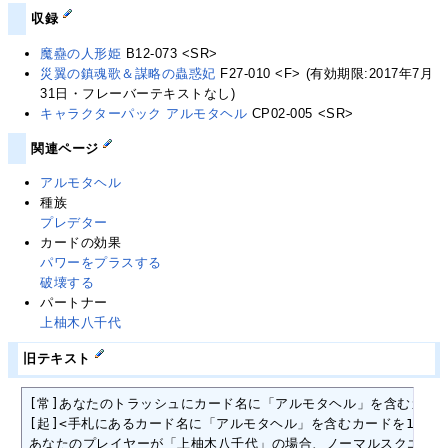
収録
魔蠱の人形姫
B12-073 <SR>
災翼の鎮魂歌＆謀略の蟲惑妃
F27-010 <F> (有効期限:2017年7月
31日・フレーバーテキストなし)
キャラクターパック アルモタヘル
CP02-005 <SR>
関連ページ
アルモタヘル
種族
プレデター
カードの効果
パワーをプラスする
破壊する
パートナー
上柚木八千代
旧テキスト
[常]あなたのトラッシュにカード名に「アルモタヘル」を含むカードが
[起]<手札にあるカード名に「アルモタヘル」を含むカードを1枚トラ
あなたのプレイヤーが「上柚木八千代」の場合、ノーマルスクエアに