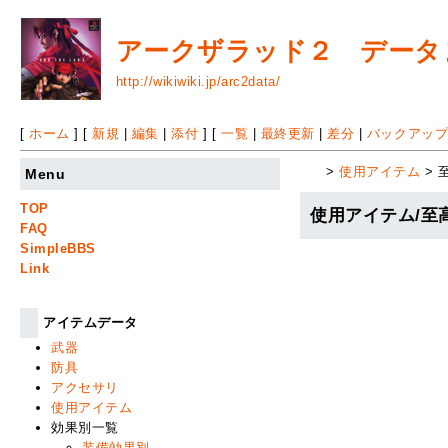
アークザラッド２ データまと
http://wikiwiki.jp/arc2data/
[
ホーム
] [
新規
|
編集
|
添付
] [
一覧
|
最終更新
|
差分
|
バックアッ
>
使用アイテム
> 
Menu
TOP
使用アイテム/至
FAQ
SimpleBBS
Link
アイテムデータ
武器
防具
アクセサリ
使用アイテム
効果別一覧
装備効果別