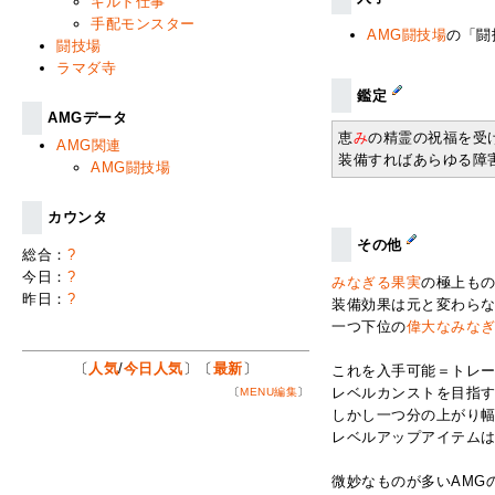
ギルド仕事
手配モンスター
AMG闘技場
の「闘
闘技場
ラマダ寺
鑑定
AMGデータ
恵
み
の精霊の祝福を受
AMG関連
装備すればあらゆる障
AMG闘技場
カウンタ
その他
総合：
?
今日：
?
みなぎる果実
の極上も
昨日：
?
装備効果は元と変わら
一つ下位の
偉大なみな
〔
人気
/
今日人気
〕〔
最新
〕
これを入手可能＝トレ
レベルカンストを目指
〔
MENU編集
〕
しかし一つ分の上がり
レベルアップアイテム
微妙なものが多いAMG