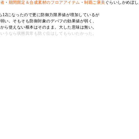
忍者
・
期間限定＆合成素材のフロアアイテム
・
制覇ご褒美
ぐらいしかめぼし
ら12になったので更に防御力限界値が増加しているが
は弱い。そもそも防御対象のデバフの効果値が弱く、
いから使えない根本はそのまま。大した意味は無い。
というなら状態異常も防ぐ位はしてもらいたかった。