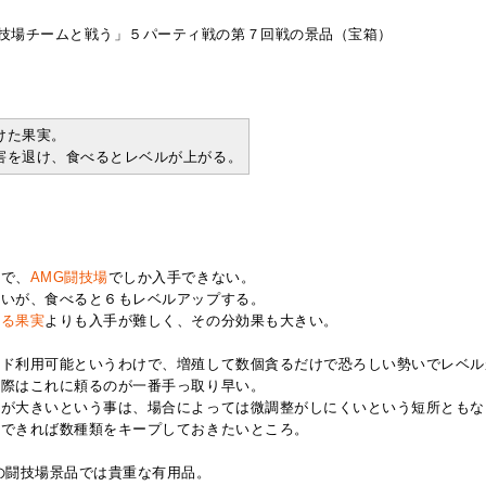
技場チームと戦う」５パーティ戦の第７回戦の景品（宝箱）
けた果実。
害を退け、食べるとレベルが上がる。
ので、
AMG闘技場
でしか入手できない。
ないが、食べると６もレベルアップする。
ぎる果実
よりも入手が難しく、その分効果も大きい。
ード利用可能というわけで、増殖して数個貪るだけで恐ろしい勢いでレベル
す際はこれに頼るのが一番手っ取り早い。
幅が大きいという事は、場合によっては微調整がしにくいという短所ともな
はできれば数種類をキープしておきたいところ。
の闘技場景品では貴重な有用品。