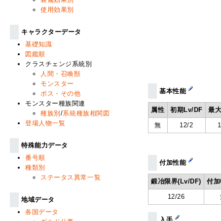
使用効果別
キャラクターデータ
基礎知識
図鑑順
クラスチェンジ系統別
人間・召喚獣
モンスター
基本性能
ボス・その他
モンスター種族関連
属性
初期Lv/DF
最大
種族別
/
系統種族相関図
登場人物一覧
無
12/2
特殊能力データ
番号順
付加性能
種類別
ステータス異常一覧
鍛冶限界(Lv/DF)
付加
12/26
地域データ
各国データ
入手