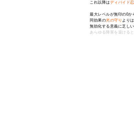
これ以降は
ディバイド
最大レベルが無印の0か
同効果の
光の守り
より
無効化する意義に乏し
あらゆる障害を退ける