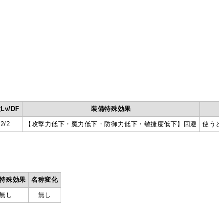
Lv/DF
装備特殊効果
12/2
【攻撃力低下・魔力低下・防御力低下・敏捷度低下】回避
使う
特殊効果
名称変化
無し
無し