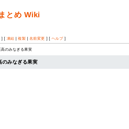
め Wiki
プ
] [
凍結
|
複製
|
名前変更
] [
ヘルプ
]
至高のみなぎる果実
高のみなぎる果実