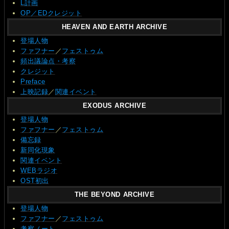
L計画
OP／EDクレジット
HEAVEN AND EARTH ARCHIVE
登場人物
ファフナー
／
フェストゥム
頻出議論点・考察
クレジット
Preface
上映記録
／
関連イベント
EXODUS ARCHIVE
登場人物
ファフナー
／
フェストゥム
備忘録
新同化現象
関連イベント
WEBラジオ
OST初出
THE BEYOND ARCHIVE
登場人物
ファフナー
／
フェストゥム
考察ノート