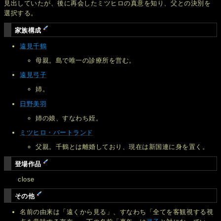
見出していたが、後に再会したミツヒロの真意を知り、父との決別を
選択する。
家族構成
遠見千鶴
母親。島で唯一の診療所を営む。
遠見弓子
姉。
日野美羽
姉の娘、すなわち姪。
ミツヒロ・バートランド
父親。千鶴とは離婚しており、現在は新国連に身を置く。
登場作品
close
その他
名前の由来は「遠くから見る」、すなわち「全てを客観視する視