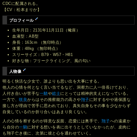
CDCに配属される。
【CV：松本まりか】
プロフィール
生年月日：2131年11月11日（蠍座）
血液型：AB型
身長：163cm （無印時点）
体重：48kg （無印時点）
スリーサイズ：B79・W57・H81
好きな物：フリークライミング、風の匂い
人物像
明るく快活な少女で、誰よりも思い出を大事にする。
他人の心情を何となく言い当てるなど、洞察力に人一倍長けており、
人付き合いが苦手な
一騎
や
総士
にとっては精神的支えになっている。
一方で、
咲良
からはその推察能力の高さや
翔子
に対するやや過保護な
接し方が理由で苦手に思われており、真矢自身もその事を少なからず
自覚しているのか折り合いはあまり良くない。
人の心情を察するのが得意な反面、恋愛には奥手で、
翔子
への遠慮か
ら自分の
一騎
に対する想いを表に出そうとしていなかったが、皮肉に
も翔子亡き後に、次第に彼と心を通わせていく。