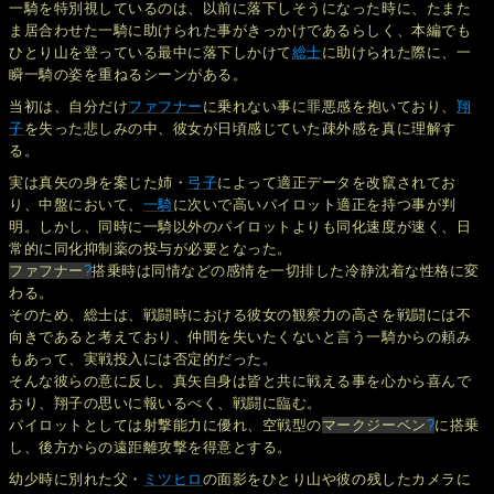
一騎を特別視しているのは、以前に落下しそうになった時に、たまた
ま居合わせた一騎に助けられた事がきっかけであるらしく、本編でも
ひとり山を登っている最中に落下しかけて
総士
に助けられた際に、一
瞬一騎の姿を重ねるシーンがある。
当初は、自分だけ
ファフナー
に乗れない事に罪悪感を抱いており、
翔
子
を失った悲しみの中、彼女が日頃感じていた疎外感を真に理解す
る。
実は真矢の身を案じた姉・
弓子
によって適正データを改竄されてお
り、中盤において、
一騎
に次いで高いパイロット適正を持つ事が判
明。しかし、同時に一騎以外のパイロットよりも同化速度が速く、日
常的に同化抑制薬の投与が必要となった。
ファフナー
?
搭乗時は同情などの感情を一切排した冷静沈着な性格に変
わる。
そのため、総士は、戦闘時における彼女の観察力の高さを戦闘には不
向きであると考えており、仲間を失いたくないと言う一騎からの頼み
もあって、実戦投入には否定的だった。
そんな彼らの意に反し、真矢自身は皆と共に戦える事を心から喜んで
おり、翔子の思いに報いるべく、戦闘に臨む。
パイロットとしては射撃能力に優れ、空戦型の
マークジーベン
?
に搭乗
し、後方からの遠距離攻撃を得意とする。
幼少時に別れた父・
ミツヒロ
の面影をひとり山や彼の残したカメラに