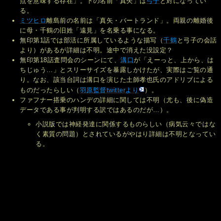
点を意味する存在」。下の名前「真矢」は
弓子
と対になってい
る。
ミツヒロ
離島前の名前は「真矢・バートランド」。両親の離婚後
に母・千鶴の旧姓「遠見」を名乗る事になる。
無印第1話では部活に所属しているような描写（
千鶴
と弓子の会話
より）があるが詳細は不明。途中で消えた没設定？
無印第18話査問会のシーンにて、
溝口
が「えーっと、上から、は
ちじゅう…」とスリーサイズを暴露しかけたが、実際はご覧の通
り。なお、該当台詞は溝口を演じた土師孝也氏のアドリブによる
ものだったらしい（
羽原監督twitterより
）。
ファフナー搭乗のハンデの詳細に関しては不明（尤も、後に偽造
データである事が判明する訳ではあるのだが…）。
小説版では神経発達に関係するものらしい（病気云々ではな
く素質の問題）とされているがやはり詳細は不明となってい
る。