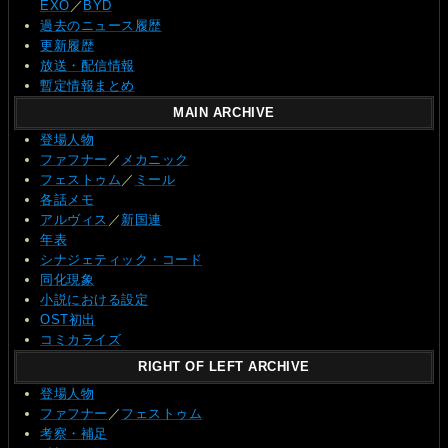
EXO
／
BYD
過去のニュース履歴
更新履歴
放送・配信情報
暫定情報まとめ
MAIN ARCHIVE
登場人物
ファフナー
／
メカニック
フェストゥム
／
ミール
各話メモ
アルヴィス
／
新国連
年表
シナジェティック・コード
同化現象
小説における設定
OST初出
コミカライズ
RIGHT OF LEFT ARCHIVE
登場人物
ファフナー
／
フェストゥム
考察・補足