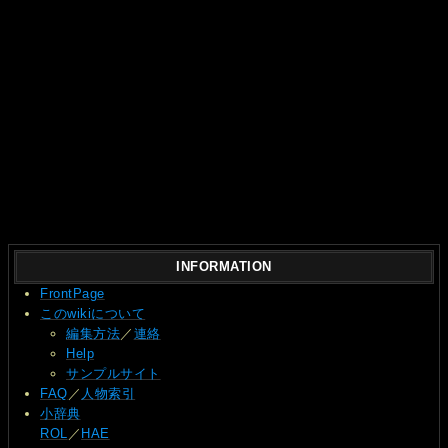
INFORMATION
FrontPage
このwikiについて
編集方法
／
連絡
Help
サンプルサイト
FAQ
／
人物索引
小辞典
ROL
／
HAE