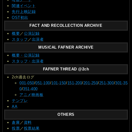
関連イベント
先行上映記録
OST初出
FACT AND RECOLLECTION ARCHIVE
概要
／
公演記録
スタッフ
／
出演者
MUSICAL FAFNER ARCHIVE
概要・公演記録
スタッフ・出演者
FAFNER THREAD @2ch
2ch過去ログ
001-050
/
051-100
/
101-150
/
151-200
/
201-250
/
251-300
/
301-35
0
/
351-400
アニメ映画板
テンプレ
AA
OTHERS
倉庫
／
資料
投票
／
投票結果