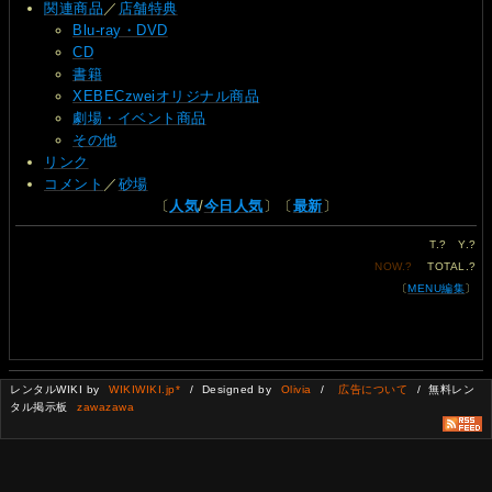
関連商品
／
店舗特典
Blu-ray・DVD
CD
書籍
XEBECzweiオリジナル商品
劇場・イベント商品
その他
リンク
コメント
／
砂場
〔
人気
/
今日人気
〕〔
最新
〕
T.
?
Y.
?
NOW.
?
TOTAL.
?
〔
MENU編集
〕
レンタルWIKI by
WIKIWIKI.jp*
/ Designed by
Olivia
/
広告について
/ 無料レン
タル掲示板
zawazawa