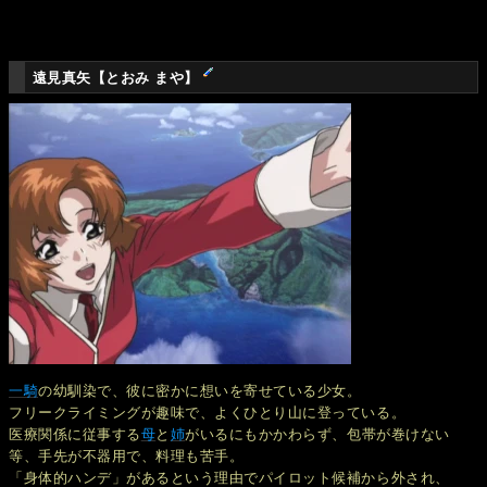
遠見真矢【とおみ まや】
一騎
の幼馴染で、彼に密かに想いを寄せている少女。
フリークライミングが趣味で、よくひとり山に登っている。
医療関係に従事する
母
と
姉
がいるにもかかわらず、包帯が巻けない
等、手先が不器用で、料理も苦手。
「身体的ハンデ」があるという理由でパイロット候補から外され、