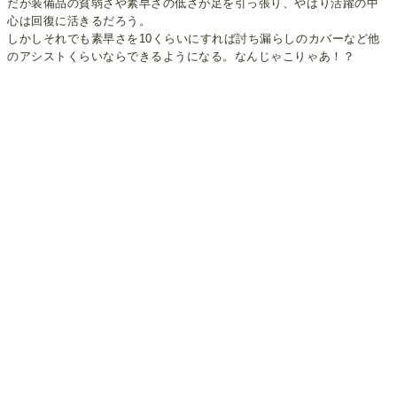
だが装備品の貧弱さや素早さの低さが足を引っ張り、やはり活躍の中
心は回復に活きるだろう。
しかしそれでも素早さを10くらいにすれば討ち漏らしのカバーなど他
のアシストくらいならできるようになる。なんじゃこりゃあ！？