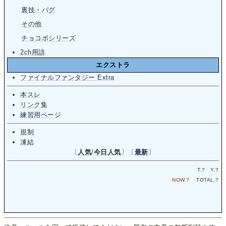
裏技・バグ
その他
チョコボシリーズ
2ch用語
エクストラ
ファイナルファンタジー Extra
本スレ
リンク集
練習用ページ
規制
凍結
〔
人気
/
今日人気
〕〔
最新
〕
T.
?
Y.
?
NOW.
?
TOTAL.
?