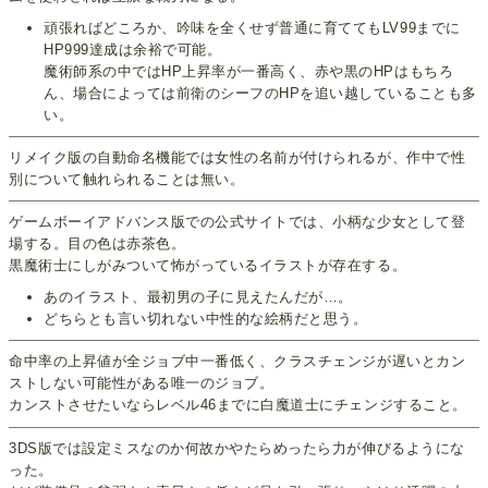
頑張ればどころか、吟味を全くせず普通に育ててもLV99までに
HP999達成は余裕で可能。
魔術師系の中ではHP上昇率が一番高く、赤や黒のHPはもちろ
ん、場合によっては前衛のシーフのHPを追い越していることも多
い。
リメイク版の自動命名機能では女性の名前が付けられるが、作中で性
別について触れられることは無い。
ゲームボーイアドバンス版での公式サイトでは、小柄な少女として登
場する。目の色は赤茶色。
黒魔術士にしがみついて怖がっているイラストが存在する。
あのイラスト、最初男の子に見えたんだが…。
どちらとも言い切れない中性的な絵柄だと思う。
命中率の上昇値が全ジョブ中一番低く、クラスチェンジが遅いとカン
ストしない可能性がある唯一のジョブ。
カンストさせたいならレベル46までに白魔道士にチェンジすること。
3DS版では設定ミスなのか何故かやたらめったら力が伸びるようにな
った。