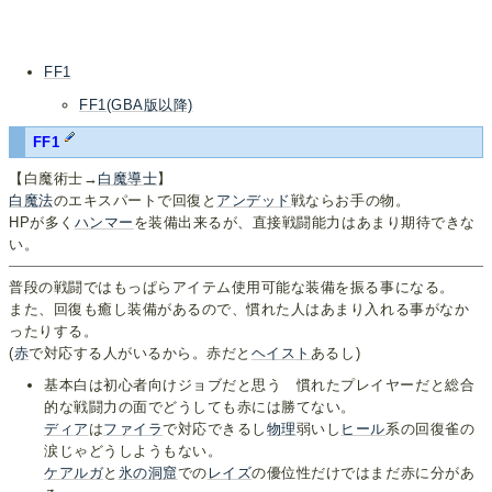
FF1
FF1(GBA版以降)
FF1
【白魔術士→
白魔導士
】
白魔法
のエキスパートで回復と
アンデッド
戦ならお手の物。
HPが多く
ハンマー
を装備出来るが、直接戦闘能力はあまり期待できな
い。
普段の戦闘ではもっぱらアイテム使用可能な装備を振る事になる。
また、回復も癒し装備があるので、慣れた人はあまり入れる事がなか
ったりする。
(
赤
で対応する人がいるから。赤だと
ヘイスト
あるし)
基本白は初心者向けジョブだと思う 慣れたプレイヤーだと総合
的な戦闘力の面でどうしても赤には勝てない。
ディア
は
ファイラ
で対応できるし
物理
弱いし
ヒール
系の回復雀の
涙じゃどうしようもない。
ケアルガ
と
氷の洞窟
での
レイズ
の優位性だけではまだ赤に分があ