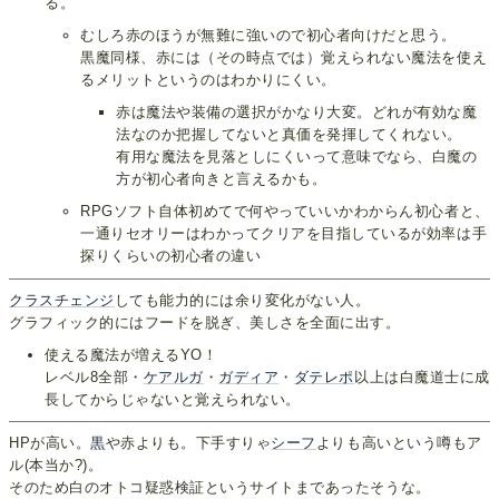
る。
むしろ赤のほうが無難に強いので初心者向けだと思う。
黒魔同様、赤には（その時点では）覚えられない魔法を使え
るメリットというのはわかりにくい。
赤は魔法や装備の選択がかなり大変。どれが有効な魔
法なのか把握してないと真価を発揮してくれない。
有用な魔法を見落としにくいって意味でなら、白魔の
方が初心者向きと言えるかも。
RPGソフト自体初めてで何やっていいかわからん初心者と、
一通りセオリーはわかってクリアを目指しているが効率は手
探りくらいの初心者の違い
クラスチェンジ
しても能力的には余り変化がない人。
グラフィック的にはフードを脱ぎ、美しさを全面に出す。
使える魔法が増えるYO！
レベル8全部・
ケアルガ
・
ガディア
・
ダテレポ
以上は白魔道士に成
長してからじゃないと覚えられない。
HPが高い。
黒
や赤よりも。下手すりゃ
シーフ
よりも高いという噂もア
ル(本当か?)。
そのため白のオトコ疑惑検証というサイトまであったそうな。