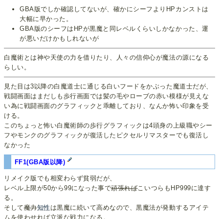
GBA版でしか確認してないが、確かにシーフよりHPカンストは
大幅に早かった。
GBA版のシーフはHPが黒魔と同レベルくらいしかなかった、運
が悪いだけかもしれないが
白魔術とは神や天使の力を借りたり、人々の信仰心が魔法の源になる
らしい。
見た目は3以降の白魔道士に通じる白いフードをかぶった魔道士だが、
戦闘画面はまだしも歩行画面では髪の毛やローブの赤い模様が見えな
い為に戦闘画面のグラフィックと乖離しており、なんか怖い印象を受
ける。
このちょっと怖い白魔術師の歩行グラフィックは4頭身の上級職やシー
フやモンクのグラフィックが復活したピクセルリマスターでも復活し
なかった
FF1(GBA版以降)
リメイク版でも相変わらず貧弱だが、
レベル上限が50から99になった事で
頑張れば
こいつらもHP999に達す
る。
そして
魔力
知性
は黒魔に続いて高めなので、黒魔法が発動するアイテ
ムを使わせれば立派な戦力になる。