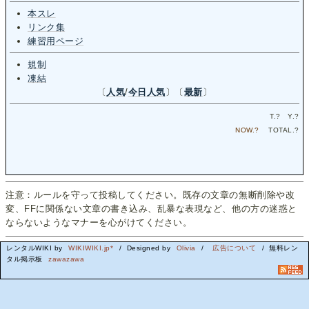
本スレ
リンク集
練習用ページ
規制
凍結
〔
人気
/
今日人気
〕〔
最新
〕
T.
?
Y.
?
NOW.
?
TOTAL.
?
注意：ルールを守って投稿してください。既存の文章の無断削除や改
変、FFに関係ない文章の書き込み、乱暴な表現など、他の方の迷惑と
ならないようなマナーを心がけてください。
レンタルWIKI by
WIKIWIKI.jp*
/ Designed by
Olivia
/
広告について
/ 無料レン
タル掲示板
zawazawa