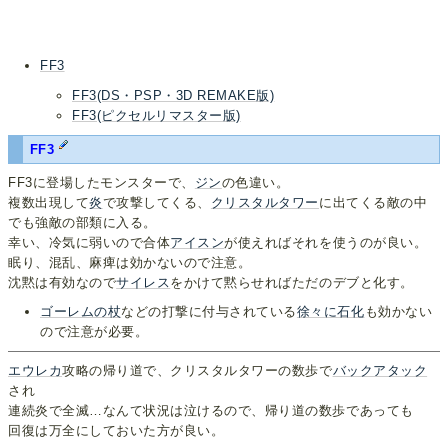
FF3
FF3(DS・PSP・3D REMAKE版)
FF3(ピクセルリマスター版)
FF3
FF3に登場したモンスターで、
ジン
の色違い。
複数出現して
炎
で攻撃してくる、
クリスタルタワー
に出てくる敵の中
でも強敵の部類に入る。
幸い、冷気に弱いので合体
アイスン
が使えればそれを使うのが良い。
眠り、混乱、麻痺は効かないので注意。
沈黙は有効なので
サイレス
をかけて黙らせればただのデブと化す。
ゴーレムの杖
などの打撃に付与されている
徐々に石化
も効かない
ので注意が必要。
エウレカ
攻略の帰り道で、クリスタルタワーの数歩で
バックアタック
され
連続炎で全滅…なんて状況は泣けるので、帰り道の数歩であっても
回復は万全にしておいた方が良い。