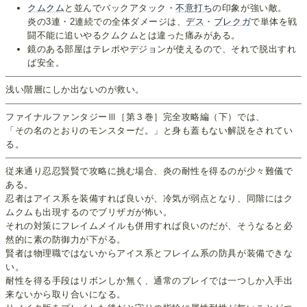
クムクム
と並んでバックアタック・
不意打ち
の印象が強い敵。
炎の3連・2連続での全体ダメージは、
デス
・
ブレクガ
で単体を戦
闘不能に追いやるクムクムとは違った痛みがある。
鏡のある部屋はテレポやデジョンが使えるので、それで脱出すれ
ば安全。
浅い階層にしか出ないのが救い。
ファイナルファンタジーⅢ［第３巻］完全攻略編（下）では、
「その名のとおりのモンスターだ。」と身も蓋もない解説をされてい
る。
従来通り忍忍賢賢で攻略に挑む場合、炎の耐性を得るのが少々難儀で
ある。
忍者はアイス系を装備すれば良いが、冷気が弱点となり、同階にはク
ムクムも出現するのでブリザガが怖い。
それの対策にフレイムメイルも併用すれば良いのだが、そうなると必
然的に素の防御力が下がる。
賢者は物理職ではないからアイス系とフレイム系の防具が装備できな
い。
耐性を得る手段はリボンしか無く、通常のプレイでは一つしか入手出
来ないから取り合いになる。