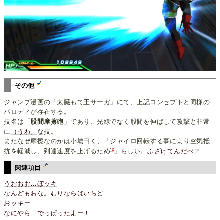
その他
ジャンプ漫画の「太臓もて王サーガ」にて、上記コンセプトと同様の
パロディが存在する。
技名は「
股間摩擦砲
」であり、光線でなく股間を伸ばして攻撃と非常
に
（うわ。
な技。
またなぜ摩擦なのかは小城曰く、「ジャイロ回転する事により空気抵
*2
抗を軽減し、到達速度を上げるため
」らしい。
ふざけてんだべ？
関連項目
うおおお…ぼッキ
なんどもおな。むりならばいちど
おッキー
なにやら でっぱったよー！