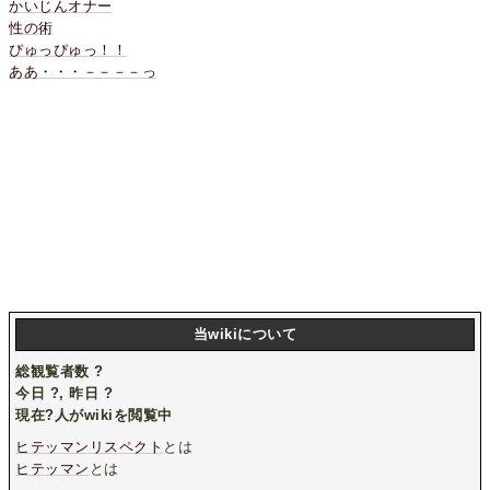
かいじんオナー
性の術
ぴゅっぴゅっ！！
ああ・・・－－－－っ
当wikiについて
総観覧者数
?
今日
?
, 昨日
?
現在
?
人がwikiを閲覧中
ヒテッマンリスペクト
とは
ヒテッマン
とは