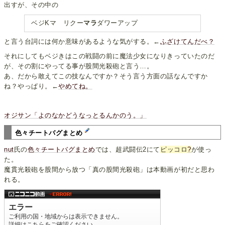
出すが、その中の
ベジKマ リクー
マラ
ダワーアップ
と言う台詞には何か意味があるような気がする。←
ふざけてんだべ？
それにしてもベジきはこの戦闘の前に魔法少女になりきっていたのだ
が、その割にやってる事が股間光殺砲と言う…。
あ、だから敢えてこの技なんですか？そう言う方面の話なんですか
ね？やっぱり。←
やめてね。
オジサン「よのなかどうなっとるんかのう。」
色々チートバグまとめ
nut
氏の
色々チートバグまとめ
では、超武闘伝2にて
ピッコロ
?
が使っ
た。
魔貫光殺砲を股間から放つ「真の股間光殺砲」は本動画が初だと思わ
れる。