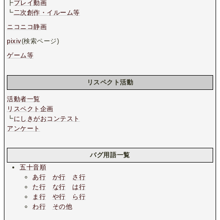
┣
プレイ動画
┗
二次創作・イルーム等
ニコニコ静画
pixiv
(検索ページ)
ゲーム等
リスペクト活動
活動者一覧
リスペクト企画
┗
にしきがおコンテスト
アンケート
バグ用語一覧
五十音順
あ行
か行
さ行
た行
な行
は行
ま行
や行
ら行
わ行
その他