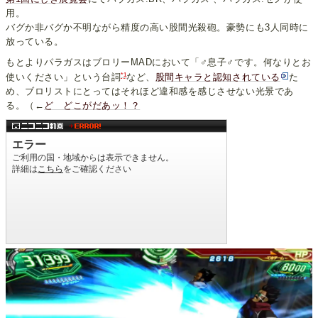
用。
バグか非バグか不明ながら精度の高い股間光殺砲。豪勢にも3人同時に
放っている。
もとよりパラガスはブロリーMADにおいて「♂息子♂です。何なりとお
*1
使いください」という台詞
など、
股間キャラと認知されている
た
め、ブロリストにとってはそれほど違和感を感じさせない光景であ
る。（←
ど どこがだあッ！？