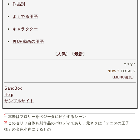
作品別
よくでる用語
キャラクター
再UP動画の用語
〔
人気
〕〔
最新
〕
T.
?
Y.
?
NOW.
?
TOTAL.
?
〔
MENU編集
〕
SandBox
Help
サンプルサイト
*1
本来はブロリーをベジータに紹介するシーン
*2
このセリフ自体も別作品のパロディであり、元ネタは「テニスの王子
様」の金色小春によるもの