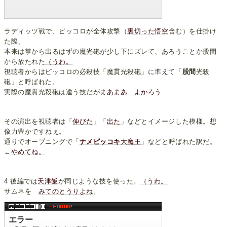
ラディッツ戦で、ピッコロが全体攻撃（
裏切った
悟空
含む）を仕掛け
た際、
本来は掌から出るはずの魔光砲が少し下にズレて、あろうことか股間
から放たれた
（うわ。
視聴者からはピッコロの必殺技「魔貫光殺砲」に準えて「
股間
光殺
砲」と呼ばれた。
実際の魔貫光殺砲は違う技だが
まあまあ よかろう
その演出を視聴者は「
伸びた
」「
出た
」などとイメージした模様。想
像力豊かですねぇ。
通りでオープニングで「
ナメピッコキ
大魔王
」などと呼ばれた訳だ。
←
やめてね。
4 後編では
天津飯
が同じような技を使った。
（うわ。
サムネを
みてのとうりよね
。