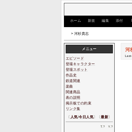
[
ホーム
|
新規
|
編集
|
添付
]
> 河杉貴志
メニュー
河
Last
エピソード
登場キャラクター
登場スポット
作品史
鉄道関連
楽曲
関連商品
表の説明
掲示板での約束
リンク集
〔
人気
/
今日人気
〕〔
最新
〕
T.
?
Y.
?