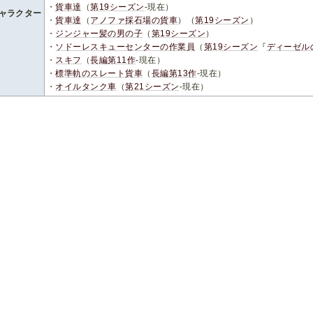
・
貨車達
（
第19シーズン
-現在）
ャラクター
・
貨車達
（
アノファ採石場の貨車
）（
第19シーズン
）
・
ジンジャー髪の男の子
（
第19シーズン
）
・
ソドーレスキューセンターの作業員
（
第19シーズン
『
ディーゼル
・
スキフ
（
長編第11作
-現在）
・
標準軌のスレート貨車
（
長編第13作
-現在）
・
オイルタンク車
（
第21シーズン
-現在）