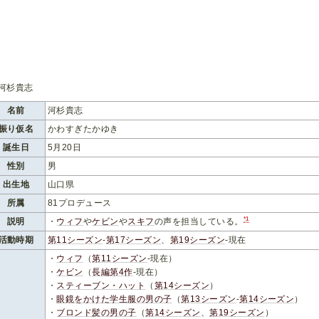
名前
河杉貴志
振り仮名
かわすぎたかゆき
誕生日
5月20日
性別
男
出生地
山口県
所属
81プロデュース
*1
説明
・
ウィフ
や
ケビン
や
スキフ
の声を担当している。
活動時期
第11シーズン
-
第17シーズン
、
第19シーズン
-現在
・
ウィフ
（
第11シーズン
-現在）
・
ケビン
（
長編第4作
-現在）
・
スティーブン・ハット
（
第14シーズン
）
・
眼鏡をかけた学生服の男の子
（
第13シーズン
-
第14シーズン
）
・
ブロンド髪の男の子
（
第14シーズン
、
第19シーズン
）