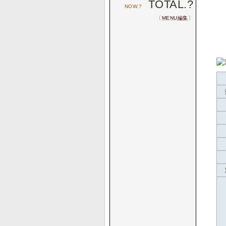
TOTAL.
?
NOW.
?
〔
MENU編集
〕