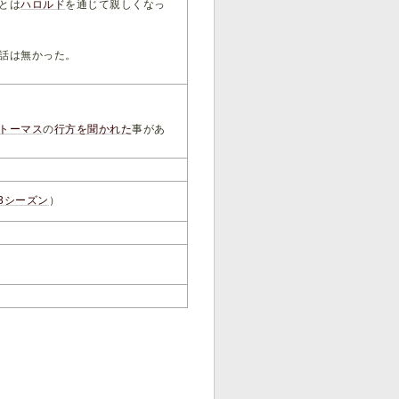
とは
ハロルド
を通じて親しくなっ
話は無かった。
トーマス
の
行方を聞かれた
事があ
3シーズン
）