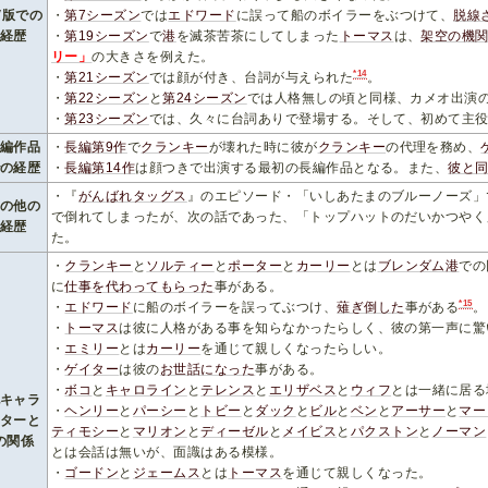
V版での
・
第7シーズン
では
エドワード
に誤って船のボイラーをぶつけて、
脱線
経歴
・
第19シーズン
で
港
を滅茶苦茶にしてしまった
トーマス
は、
架空の機
リー」
の大きさを例えた。
*14
・
第21シーズン
では顔が付き、台詞が与えられた
。
・
第22シーズン
と
第24シーズン
では人格無しの頃と同様、カメオ出演
・
第23シーズン
では、久々に台詞ありで登場する。そして、初めて主
長編作品
・
長編第9作
で
クランキー
が壊れた時に彼が
クランキー
の代理を務め、
での経歴
・
長編第14作
は顔つきで出演する最初の長編作品となる。また、
彼と
・『
がんばれタッグス
』のエピソード・「いしあたまのブルーノーズ」
その他の
で倒れてしまったが、次の話であった、「トップハットのだいかつやく
経歴
た。
・
クランキー
と
ソルティー
と
ポーター
と
カーリー
とは
ブレンダム港
での
に
仕事を代わってもらった
事がある。
*15
・
エドワード
に船のボイラーを誤ってぶつけ、
薙ぎ倒した
事がある
。
・
トーマス
は彼に人格がある事を知らなかったらしく、彼の第一声に驚
・
エミリー
とは
カーリー
を通じて親しくなったらしい。
・
ゲイター
は彼の
お世話になった
事がある。
・
ボコ
と
キャロライン
と
テレンス
と
エリザベス
と
ウィフ
とは一緒に居る
他キャラ
・
ヘンリー
と
パーシー
と
トビー
と
ダック
と
ビル
と
ベン
と
アーサー
と
マー
クターと
ティモシー
と
マリオン
と
ディーゼル
と
メイビス
と
パクストン
と
ノーマン
の関係
とは会話は無いが、面識はある模様。
・
ゴードン
と
ジェームス
とは
トーマス
を通じて親しくなった。