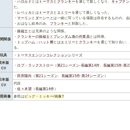
・
ハロルド
とは
トーマス
と
クランキー
を通じて親しくなり、
キャプテン
た。
・
レベッカ
とは
トーマス
と
エミリー
を通じて親しくなった。
・
マーリン
と
ダーシー
とは一緒に写っている場面は存在するものの、会
・おはなし絵本のみ、
フランキー
と対面した。
・
操縦士
とは兄弟のような関係。
・
クランキーの操縦士
と
ブレンダム港の作業員
とは同僚。
人間関係
・
トップハム・ハット卿
とは
エミリー
と
クランキー
を通じて知り合い、
る。
玩具
・
トーマスエンジンコレクションシリーズ
英米版
・
ロブ・ラックストロー
（
第21シーズン
-
長編第14作
、
長編第15作
-
第2
CV
・
田所陽向
（
第21シーズン
、
長編第15作
-
第24シーズン
）
日本版
代役
CV
・
佐々木望
（
長編第14作
）
参照画像
参照は
ビッグ・ミッキー/画像
?