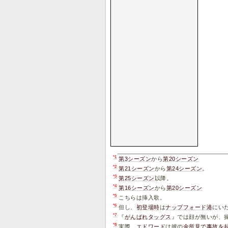
*1
第3シーズン
から
第20シーズン
*2
第21シーズン
から
第24シーズン
。
*3
第25シーズン
以降。
*4
第16シーズン
から
第20シーズン
*5
こちらは挿入歌。
*6
但し、
初登場時
は
ナップフォード港
にい
*7
『
がんばれタッグス
』では顔が無いが、
*8
実際、
エドワード
は彼の
余所見で事故を