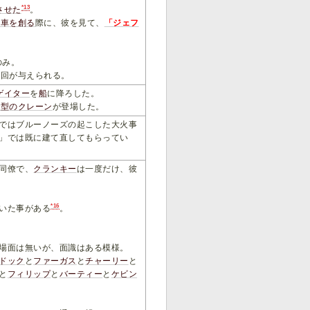
*13
させた
。
関車
を創る
際に、彼を見て、
「ジェフ
のみ。
役回が与えられる。
ゲイター
を
船
に降ろした。
同型
のクレーン
が登場した。
ではブルーノーズの起こした大火事
」では既に建て直してもらってい
同僚で、
クランキー
は一度だけ、彼
*16
いた事がある
。
場面は無いが、面識はある模様。
ドック
と
ファーガス
と
チャーリー
と
と
フィリップ
と
バーティー
と
ケビン