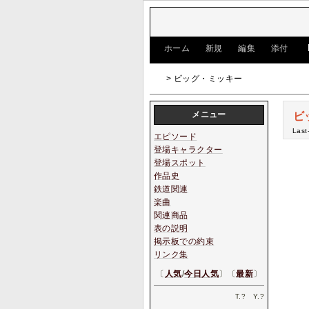
[
ホーム
|
新規
|
編集
|
添付
]
> ビッグ・ミッキー
メニュー
ビ
Last
エピソード
登場キャラクター
登場スポット
作品史
鉄道関連
楽曲
関連商品
表の説明
掲示板での約束
リンク集
〔
人気
/
今日人気
〕〔
最新
〕
T.
?
Y.
?