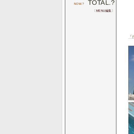
TOTAL.
?
NOW.
?
〔
MENU編集
〕
「