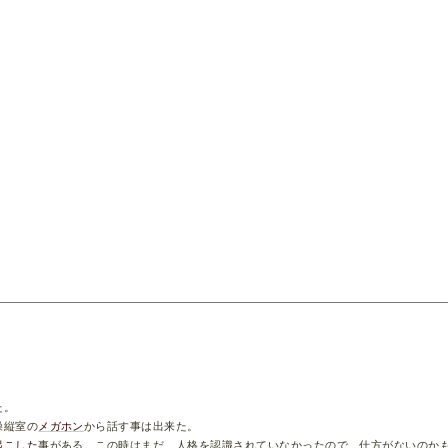
た。
操縦室の
メガホン
から話す事は出来た。
起こした
事がある。この時はまだ、人格を認識されていなかったので、仕方がないのか