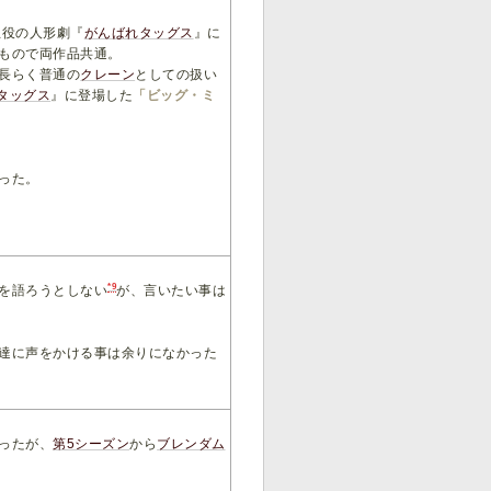
主役の人形劇『
がんばれタッグス
』に
もので両作品共通。
長らく普通の
クレーン
としての扱い
タッグス
』に登場した
「ビッグ・ミ
った。
*9
を語ろうとしない
が、言いたい事は
達に声をかける事は余りになかった
ったが、
第5シーズン
から
ブレンダム