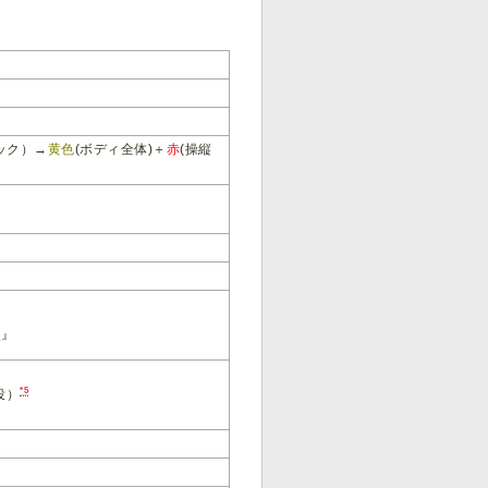
ック）→
黄色
(ボディ全体)＋
赤
(操縦
ー
』
*5
役）