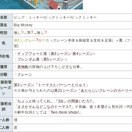
名前
ビッグ・ミッキー/ビッグミッキー/ビックミッキー
英名
Big Mickey
*1
*2
*3
性別
無し
→男
→無し
*4
冷たいグレー
灰汁色
（クレーン本体＆操縦室＆支柱＆足場）＋
黒
（フ
色
室)
・
ナップフォード港
（
第3シーズン
-
第4シーズン
）
所在地
・
ブレンダム港
（
第5シーズン
-）
運用
・
貨物船
の荷物の上げ下ろしが主な仕事。
分類
・
クレーン
V版初登
第3シーズン
『
トーマスとパーシーとりゅう
』
場シーズ
※人格が与えられたのは
第21シーズン
『
あたらしいクレーンのカーリ
ン
「ちょっと待ってくれ。『3台』の間違いだろ?」
V版初台
「まさかそんなどこなのトーマス?」
※長編、
佐々木望
さん初台詞（代
詞
※劇中台詞としては
「Two more ships!」
一人称
僕
二人称
君