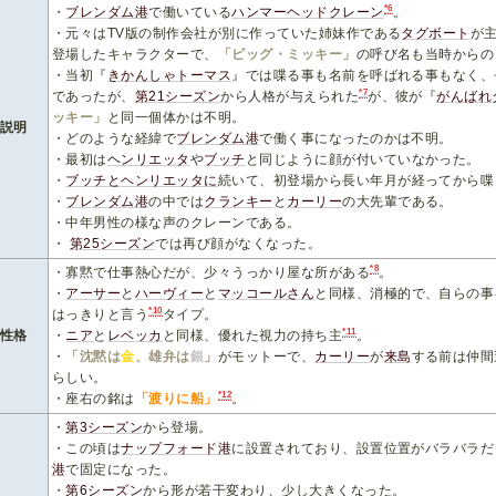
*6
・
ブレンダム港
で働いている
ハンマーヘッドクレーン
。
・元々はTV版の制作会社が別に作っていた姉妹作である
タグボート
が
登場したキャラクターで、
「ビッグ・ミッキー」
の呼び名も当時からの
・当初『
きかんしゃトーマス
』では喋る事も名前を呼ばれる事もなく、
*7
であったが、
第21シーズン
から人格が与えられた
が、彼が『
がんばれ
ッキー」
と同一個体かは不明。
説明
・どのような経緯で
ブレンダム港
で働く事になったのかは不明。
・最初は
ヘンリエッタ
や
ブッチ
と同じように顔が付いていなかった。
・
ブッチ
と
ヘンリエッタ
に
続いて、初登場から長い年月が経ってから喋
・
ブレンダム港
の中では
クランキー
と
カーリー
の大先輩である。
・中年男性の様な声のクレーンである。
・
第25シーズン
では再び顔がなくなった。
*8
・寡黙で仕事熱心だが、少々うっかり屋な所がある
。
・
アーサー
と
ハーヴィー
と
マッコールさん
と同様、消極的で、自らの事
*10
はっきりと言う
タイプ。
*11
性格
・
ニア
と
レベッカ
と同様、優れた視力の持ち主
。
・
「沈黙は
金
、雄弁は
銀
」
がモットーで、
カーリー
が
来島
する前は仲間
らしい。
*12
・座右の銘は
「渡りに船」
。
・
第3シーズン
から登場。
・この頃は
ナップフォード港
に設置されており、設置位置がバラバラだ
港
で固定になった。
・
第6シーズン
から形が若干変わり、少し大きくなった。