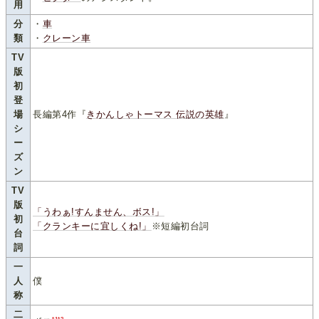
用
分
・
車
類
・
クレーン車
TV
版
初
登
場
長編第4作『
きかんしゃトーマス 伝説の英雄
』
シ
ー
ズ
ン
TV
版
「うわぁ!すんません、ボス!」
初
「クランキーに宜しくね!」
※短編初台詞
台
詞
一
人
僕
称
二
*1
*2