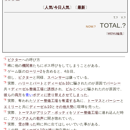
〔
人気
/
今日人気
〕〔
最新
〕
T.
?
Y.
?
TOTAL.
?
NOW.
?
〔
MENU編集
〕
*1
ビクター
への呼び方
*2
稀に他の
機関
車
たちにボス呼びをしてしまうことがある。
*3
ゲーム版の
ローリー2
を含めると、4台目。
*4
但し、
ビクター
と同様、
スペンサー
は嫌っている。
*5
実際、
ハリー
と
バート
と
ディーゼル10
に騙されたのが原因で
パーシー
共々
ディーゼル整備工場
に
誘拐
され、
ビル
と
ベン
に騙されたのが原因で、
彼
ら
の
両
方
を
青い
ボディに塗り替えさせてしまった
。
*6
実際、奪われた
ソドー整備工場
を
奪還する
為に、
トーマス
と
パーシー
と
エミリー
と共に
ディーゼル10
と
そ
の
他
大
勢
に喧嘩を売った。
*7
実際、
トーマス
が
アリシア・ボッティ
を
ソドー整備工場
に連れ込んだ時
に、
アリシアさん
の
歌声
に聞き惚れていた。
*8
実際、
雪が降った
時に外に出てはしゃいでいた事がある。
*9