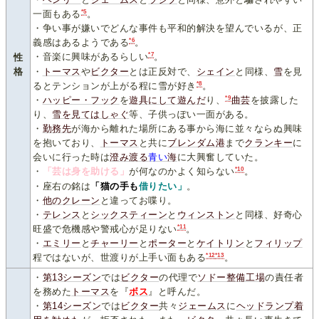
*5
一面もある
。
・争い事が嫌いでどんな事件も平和的解決を望んでいるが、正
*6
義感はあるようである
。
*7
性
・音楽に興味があるらしい
。
格
・
トーマス
や
ビクター
とは正反対で、
シェイン
と同様、
雪
を見
*8
るとテンションが上がる程に雪が好き
。
*9
・
ハッピー・フック
を
遊具にして遊んだ
り、
曲芸
を披露した
り、
雪を見てはしゃぐ
等、子供っぽい一面がある。
・
勤務先
が海から離れた場所にある事から海に並々ならぬ興味
を抱いており、
トーマス
と共に
ブレンダム港
まで
クランキー
に
会いに行った時は
澄み渡る
青い
海
に大興奮していた。
*10
・
「芸は身を助ける」
が何なのかよく知らない
。
・座右の銘は
「猫の手も
借りたい」
。
・
他
の
ク
レ
ー
ン
と違ってお喋り。
・
テレンス
と
シックスティーン
と
ウィンストン
と同様、好奇心
*11
旺盛で危機感や警戒心が足りない
。
・
エミリー
と
チャーリー
と
ポーター
と
ケイトリン
と
フィリップ
*12
*13
程ではないが、世渡りが上手い面もある
。
・
第13シーズン
では
ビクター
の代理で
ソドー整備工場
の責任者
を務めた
トーマス
を『
ボス
』と呼んだ。
・
第14シーズン
では
ビクター
共々
ジェームス
に
ヘッドランプ着