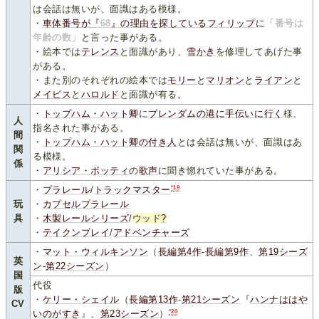
は会話は無いが、面識はある模様。
・
車体番号が『
68
』の理由を探している
フィリップ
に
「番号は
年齢の数」
と言った事がある。
・絵本では
テレンス
と面識があり、
雪かき
を修理してあげた事
がある。
・また別のそれぞれの絵本では
モリー
と
マリオン
と
ライアン
と
メイビス
と
ハロルド
と面識が有る。
・
トップハム・ハット卿
に
ブレンダムの港に手伝いに行く
様、
人
指名された事がある。
間
・
トップハム・ハット卿の付き人
とは会話は無いが、面識はあ
関
る模様。
係
・
アリシア・ボッティ
の
歌声
に聞き惚れていた事がある。
*19
・
プラレール
/
トラックマスター
玩
・
カプセルプラレール
具
・
木製レールシリーズ
/
ウッド
?
・
テイクンプレイ
/
アドベンチャーズ
・
マット・ウィルキンソン
（
長編第4作
-
長編第9作
、
第19シーズ
英
ン
-
第22シーズン
）
国
代役
版
・
ケリー・シェイル
（
長編第13作
-
第21シーズン
『
ハンナははや
CV
*20
いのがすき
』、
第23シーズン
）