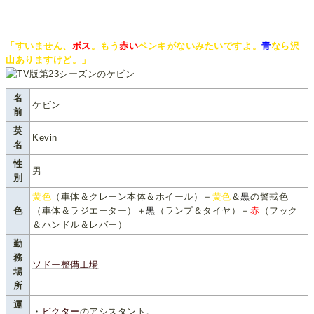
「すいません、
ボス
。もう
赤い
ペンキがないみたいですよ。
青
なら沢
山ありますけど。」
名
ケビン
前
英
Kevin
名
性
男
別
黄色
（車体＆クレーン本体＆ホイール）＋
黄色
＆
黒
の警戒色
色
（車体＆ラジエーター）＋
黒
（ランプ＆タイヤ）＋
赤
（フック
＆ハンドル＆レバー）
勤
務
ソドー整備工場
場
所
運
・
ビクター
のアシスタント。