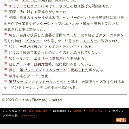
この時、
ディーゼル10
は
彼
に御立腹だった。
*10
エミリー
と
ビクター
に向けて
ドラム缶
を
放り投げて
悶絶させた。
*11
実際、雪に対する警戒心がなかった。
*12
実際、自身の
うっかり
が原因で、
ヘンリー
の
ペンキ
を蛍光塗料に塗り替
えた件で
作業員
や
ビクター
や
トップハム・ハット卿
から説教を受けたり、
注意される事は無かった。
*13
然し、自身が披露した
曲芸
が原因で
エミリー
の車輪と
ビクター
の車体を
汚した時は、
ビクター
にやや厳しめに注意され、
エミリー
に説教された。
*14
然し、一度だけ
彼
のことをボスと呼んだことがある。
*15
どう言う経緯で出会ったのか、今の所、語られていない。
*16
然し一度だけ、
エミリー
に
説教された
事がある。
*17
但し
クランキー
は
初対面時
、彼に皮肉を言っている。
*18
但し、
第15シーズン
で
スペンサー
から
褒められた
事がある。
*19
線路を走るタイプに進化。
*20
第23シーズン
では
ジェームス
と
ベル
と同様、米国版との区別を付ける為
か、イントネーション等に多少違和感がある。
©2020 Gullane (Thomas) Limited.
レンタルWIKI by
WIKIWIKI.jp*
/ Designed by
Olivia
/
広告について
/ 無料レン
タル掲示板
zawazawa