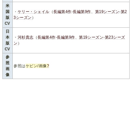
米
国
・
ケリー・シェイル
（
長編第4作
-
長編第9作
、
第19シーズン
-
第2
版
3シーズン
）
CV
日
本
・
河杉貴志
（
長編第4作
-
長編第9作
、
第19シーズン
-
第23シーズ
版
ン
）
CV
参
照
参照は
ケビン/画像
?
画
像