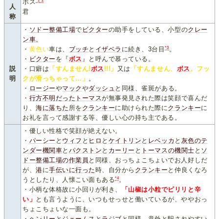
ボス
人
君
称
・
ソドー整備工場
で
ビクター
の助手をしている、小型の
クレー
ン車
。
*3
・
黄色い
車は、
ブッチ
と
イザベラ
に続き、3台目
。
・
ビクター
を『
ボス
』と呼んで慕っている。
説
・口癖は
「すんません!
ボス
!!!」
又は
「すんません、
ボス
。フッ
明
クが滑っちゃって…」
。
・
ロージー
や
マック
や
ダッシュ
と同様、雀斑がある。
・
行方不明だった
トーマス
が無事発見された際は笑顔で喜んだ
り、
海に落ちた
所を
クランキー
に助けられた際に
クランキー
に
お礼を言って感謝する等、優しい心の持ち主である。
・優しい性格で笑顔が絶えない。
・
パーシー
と
ウィフ
と
ヒロ
と
ケイトリン
と
レベッカ
と
灰色のテ
ンダー機関車
と
パクストン
と
カーリー
と
トーマスの機関士
と
ソ
ドー整備工場の作業員
と同様、おっちょこちょいでお人好しだ
が、
港
に
手伝いに行った
時、自分から
クランキー
と仲良くなろ
*4
うとしたり、人懐こい面もある
。
・小柄な体格故に小回りが利き、
「山椒は小粒でピリリと辛
い」
とも言うように、いつもせっせと働いているが、ややおっ
ちょこちょいな一面も。
・
ヘンリー
と
ジェームス
と
ラジブ
と同様、意外と騙されやすい