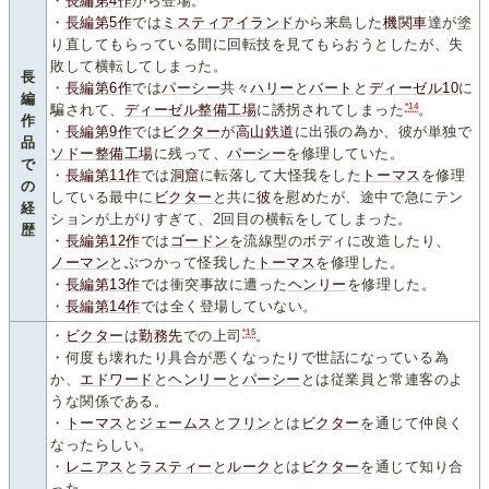
・
長編第4作
から登場。
・
長編第5作
では
ミスティアイランド
から来島した
機
関
車
達が塗
り直してもらっている間に回転技を見てもらおうとしたが、失
敗して横転してしまった。
長
・
長編第6作
では
パーシー
共々
ハリー
と
バート
と
ディーゼル10
に
編
*14
騙されて、
ディーゼル整備工場
に誘拐されてしまった
。
作
・
長編第9作
では
ビクター
が
高山鉄道
に出張の為か、彼が単独で
品
ソドー整備工場
に残って、
パーシー
を修理していた。
で
・
長編第11作
では
洞窟
に転落して大怪我をした
トーマス
を修理
の
している最中に
ビクター
と共に
彼
を慰めたが、途中で急にテン
経
ションが上がりすぎて、2回目の横転をしてしまった。
歴
・
長編第12作
では
ゴードン
を流線型のボディに改造したり、
ノーマン
とぶつかって怪我した
トーマス
を修理した。
・
長編第13作
では衝突事故に遭った
ヘンリー
を修理した。
・
長編第14作
では全く登場していない。
*15
・
ビクター
は
勤務先
での上司
。
・何度も壊れたり具合が悪くなったりで世話になっている為
か、
エドワード
と
ヘンリー
と
パーシー
とは従業員と常連客のよ
うな関係である。
・
トーマス
と
ジェームス
と
フリン
とは
ビクター
を通じて仲良く
なったらしい。
・
レニアス
と
ラスティー
と
ルーク
とは
ビクター
を通じて知り合
った。