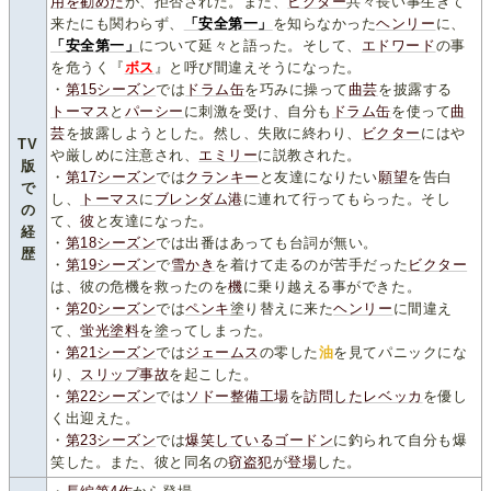
用を勧めた
が、拒否された。また、
ビクター
共々長い事生きて
来たにも関わらず、
「安全第一」
を知らなかった
ヘンリー
に、
「安全第一」
について延々と語った。そして、
エドワード
の事
を危うく『
ボス
』と呼び間違えそうになった。
・
第15シーズン
では
ドラム缶
を巧みに操って
曲芸
を披露する
トーマス
と
パーシー
に刺激を受け、自分も
ドラム缶
を使って
曲
芸
を披露しようとした。然し、失敗に終わり、
ビクター
にはや
TV
や厳しめに注意され、
エミリー
に説教された。
版
・
第17シーズン
では
クランキー
と友達になりたい
願望
を告白
で
し、
トーマス
に
ブレンダム港
に連れて行ってもらった。そし
の
て、
彼
と友達になった。
経
・
第18シーズン
では出番はあっても台詞が無い。
歴
・
第19シーズン
で
雪かき
を着けて走るのが苦手だった
ビクター
は、彼の危機を救ったのを
機
に乗り越える事ができた。
・
第20シーズン
では
ペンキ
塗り替えに来た
ヘンリー
に間違え
て、
蛍光塗料
を塗ってしまった。
・
第21シーズン
では
ジェームス
の零した
油
を見てパニックにな
り、
スリップ事故
を起こした。
・
第22シーズン
では
ソドー整備工場
を
訪問した
レベッカ
を優し
く出迎えた。
・
第23シーズン
では
爆笑している
ゴードン
に釣られて自分も爆
笑した。また、彼と同名の
窃盗犯
が
登場
した。