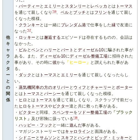
・
バーティー
と
エミリー
と
スタンリー
と
レベッカ
とは
トーマス
*16
を通じて親しくなり
、
ベル
と
ブッチ
とは
フリン
を通じて親し
くなった模様。
・
クランキー
とは一緒に
ブレンダム港
で仕事をした
縁
で友達に
*17
なった
。
他
・
ロッキー
とは
邂逅する
エピソードは存在するものの、会話は
キ
なかった。
ャ
・
ビル
と
ベン
と
ハリー
と
バート
と
ディーゼル10
に騙された事が
ラ
ある。また、
ディーゼル10
に
ディーゼル整備工場
に招待された
ク
事があり、その時に
彼
から
「ヒーロー」
と讃えられた事があ
タ
る。
ー
・
ダック
とは
トーマス
と
エミリー
を通じて親しくなったらし
と
い。
の
・
蒸気機関車の方のオリバー
と
ウィフ
と
チャーリー
と
ポーター
関
とは
トーマス
と
パーシー
を通じて親しくなった模様。
係
・
ヒロ
とは
トーマス
を通じて親しくなり、スクラップ寸前だっ
た
ヒロ
を
トーマス
や
ビクター
達と共に救った事がある。
・
ビクター
と同様、
スペンサー
を
ソドー整備工場
の
「ブラック
*18
リスト」
及び邪険に扱っている
。
・
ハッピー・フック
と一緒に
遊んだ
事がある。
・マガジンストーリーでは
キャロライン
と面識がある。
・
シドニー
と
サムソン
と
スキフ
と
ハンナ
と
ビッグ・ミッキー
と