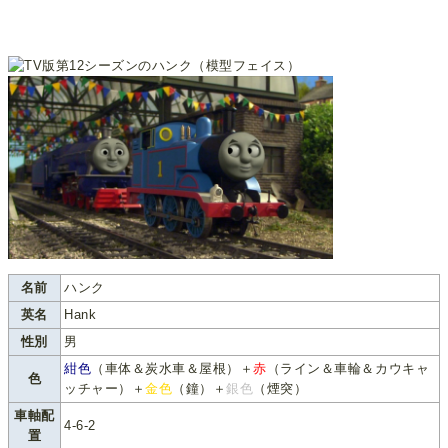
名前
ハンク
英名
Hank
性別
男
紺色
（車体＆炭水車＆屋根）＋
赤
（ライン＆車輪＆カウキャ
色
ッチャー）＋
金色
（鐘）＋
銀色
（煙突）
車軸配
4-6-2
置