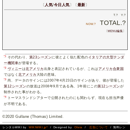
〔
人気
/
今日人気
〕〔
最新
〕
T.
?
Y.
?
TOTAL.
?
NOW.
?
〔
MENU編集
〕
*1
その代わり、
第23シーズン
に彼とよく似た配色の
イタリアの大型テンダ
ー機関車
が登場する。
*2
ヴィニー
は
北アメリカ
出身と表記されているが、これは
アメリカ合衆国
ではなく
北アメリカ
大陸の意味。
*3
尚、データのサインには2007年4月23日のサインがあり、彼が登場した
第12シーズン
の放送は2008年9月である為、1年前にこの
第12シーズン
が
制作された事がわかる。
*4
トーマスランドシアターで公開されたのにも関わらず、現在も担当声優
が不明である。
©2020 Gullane (Thomas) Limited.
レンタルWIKI by
WIKIWIKI.jp*
/ Designed by
Olivia
/
広告について
/ 無料レン