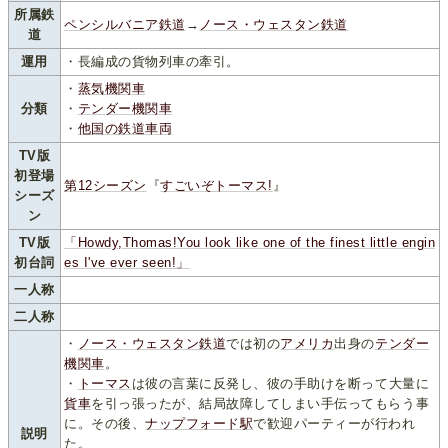
所属鉄
ペンシルバニア鉄道
→
ノース・ウェスタン鉄道
道
運用
・長編成の貨物列車の牽引。
・
蒸気機関車
分類
・
テンダー機関車
・
他国の鉄道車両
TV版
初登場
第12シーズン
『
すごいぞトーマス!
』
シーズ
ン
TV版
「Howdy,Thomas!You look like one of the finest little engin
初台詞
es I've ever seen!」
一人称
二人称
・
ノース・ウェスタン鉄道
では初の
アメリカ
出身の
テンダー
機関車
。
・
トーマス
は彼の言葉に反発し、彼の手助けを断って大量に
貨車
を引っ張ったが、結局故障してしまい手伝ってもらう事
に。その後、
ナップフォード駅
で歓迎パーティーが行われ
説明
た。