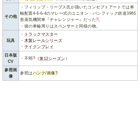
・フィリップ・リーブス氏が描いたコンセプトアートでは車
軸配置4-6-6-4のマレー式のユニオン・パシフィック鉄道3985
その他
*3
形蒸気機関車『チャレンジャー』だった
。
・彼の車輪周りは
スペンサー
と同様の物。
・
トラックマスター
玩具
・
木製レールシリーズ
・
テイクンプレイ
日本版
*4
・不明
（
第12シーズン
）
CV
参照画
参照は
ハンク/画像
?
像