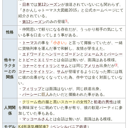
・
日本
では
第12シーズン
が放送されていないにも関わらず、
『きかんしゃトーマス大図鑑2015』と公式ホームページにて
紹介されている。
*1
・
第12シーズン
のみの登場
。
・仲間思いで頼りになる存在だが、うっかり相手の気にして
性格
いる事を口走ってしまう事がある。
・
トーマス
の事を
「小さい」
と言って揶揄っていたが、一緒
に貨物列車を運んだ事で和解し、友情が芽生えた。
・
エドワード
と
ヘンリー
と
ゴードン
と
ジェームス
と
パーシー
他キャ
と
トビー
と
エミリー
とは会話は無いが、面識はある模様。
*2
ラクタ
・
コナー
と
ケイトリン
と
サム
とは同じ
アメリカ
出身だが
、
ーとの
コナー
と
ケイトリン
、
サム
が登場するようになった際には既
関係
に彼の出番がなくなっていた為、作中では全く対面していな
い。
・
フィリップ
とは面識はないが、同じ鉄道出身。
・
パーシー
に
巨人
みたいだと揶揄われた事がある。
・
クリーム色の服と黒いスカートの女性
?
と
初老の男性
は彼
人間関
を興味深そうに眺めていた事が有り、彼の歓迎パーティに参
係
加していた事もある。
・
マッコールさん
とは会話は無いが、面識はある模様。
モデル
K4形蒸気機関車
?
（
ペンシルバニア鉄道
）