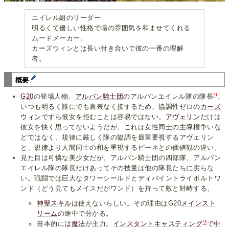
エイレル組のリーダー
明るくて優しい性格で場の雰囲気を和ませてくれる
ムードメーカー。
カーズウィンとは長い付き合いで彼の一番の理解
者。
概要
*1
G20
の登場人物、
アルバン騎士団
のアルバンエイレル隊の隊長
。
いつも明るく誰にでも裏表なく接するため、協調性ゼロの
カーズ
ウィン
ですら彼女を拒むことは容易ではない。
アヴェリン
だけは
彼女を快く思ってないようだが、これは女性同士の主導権争いな
どではなく、規律に厳しく隊の協調を最重要視するアヴェリン
と、規律より人間同士の和を重視するピーネとの価値観の違い。
見た目は可憐な美少女だが、アルバン騎士団の四部隊、アルバン
エイレル隊の隊長だけあってその技量は他の隊長たちに劣らな
い。戦闘では巨大なタワーシールドとディバイントライボルトワ
ンド（どう見てもメイスだがワンド）を持って敵と対峙する。
神聖スキル
は使えないらしい。その理由はG20
メインスト
リーム
の途中で分かる。
*2
基本的には
魔法
が主力。
インスタントキャスティング
で
中