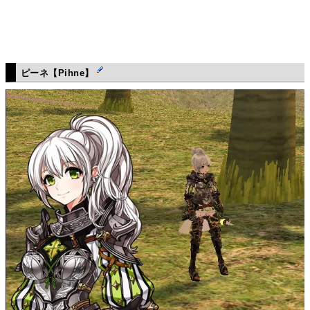
ピーネ【Pihne】