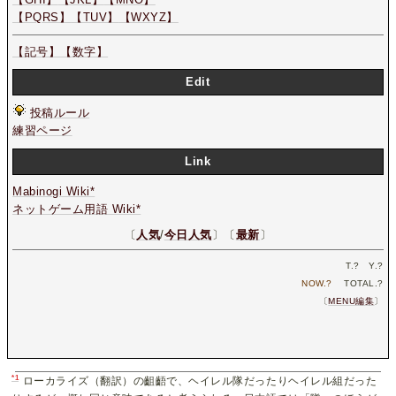
【PQRS】
【TUV】
【WXYZ】
【記号】
【数字】
Edit
投稿ルール
練習ページ
Link
Mabinogi Wiki*
ネットゲーム用語 Wiki*
〔
人気
/
今日人気
〕〔
最新
〕
T.
?
Y.
?
NOW.
?
TOTAL.
?
〔
MENU編集
〕
*1
ローカライズ（翻訳）の齟齬で、ヘイレル隊だったりヘイレル組だった