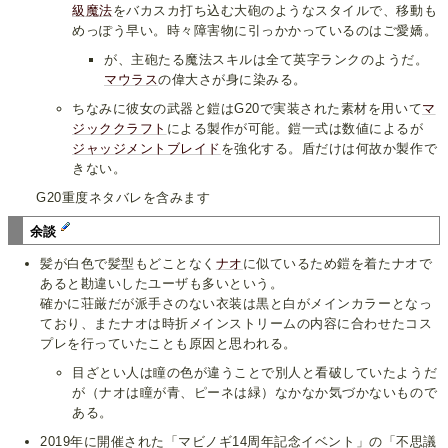
級魔法
をバカスカ打ち込む大砲のようなスタイルで、移動も
めっぽう早い。時々障害物に引っかかっているのはご愛嬌。
が、主砲たる魔法スキルは全て英字ランクのようだ。
マウラス
の偉大さが身に染みる。
ちなみに彼女の武器と鎧はG20で実装された素材を用いて
マ
ジッククラフト
による製作が可能。鎧一式は数値によるが
ジャッジメントブレイド
を強化する。盾だけは何故か製作で
きない。
G20重度ネタバレを含みます
余談
髪が白色で髪型もどことなく
ナオ
に似ているため鎧を着たナオで
あると勘違いしたユーザも多いという。
確かに荘厳だが派手さのない衣装は黒と白がメインカラーとなっ
ており、またナオは時折メインストリームの内容に合わせたコス
プレを行っていたことも原因と思われる。
目ざとい人は瞳の色が違うことで別人と看破していたようだ
が（ナオは瞳が青、ピーネは緑）なかなか気づかないもので
ある。
2019年に開催された「マビノギ14周年記念イベント」の「不思議