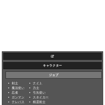
ぽ
キャラクター
ジョブ
剣士
ナイト
魔法使い
力士
忍者
弓矢使い
ガンマン
スネイカー
テレパス
精霊術士