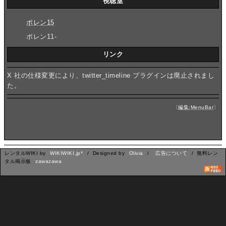
視聴室
ポレン15
ポレン11-
リンク
X 社の仕様変更により、twitter_timeline プラグインは廃止されまし
た。
〔
編集:MenuBar
〕
レンタルWIKI by
WIKIWIKI.jp*
/ Designed by
Olivia
/
広告について
/ 無料レン
タル掲示板
zawazawa