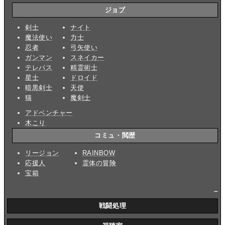
ジョブ
剣士
ナイト
魔法使い
力士
忍者
弓矢使い
ガンマン
スネイカー
テレパス
精霊術士
星士
ドロイド
暗黒剣士
天使
猫
魔剣士
アドベンチャー
木こり
コミュ・閲歴
リージョン
RAINBOW
応援人
霊体の冒険
宝箱
_
戦闘処理