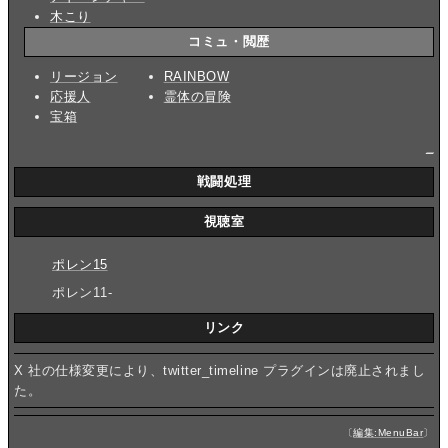
木こり
コミュ・閲歴
リージョン
RAINBOW
応援人
霊体の冒険
宝箱
_
戦闘処理
視聴室
ポレン15
ポレン11-
リンク
X 社の仕様変更により、twitter_timeline プラグインは廃止されまし
た。
〔
編集:MenuBar
〕