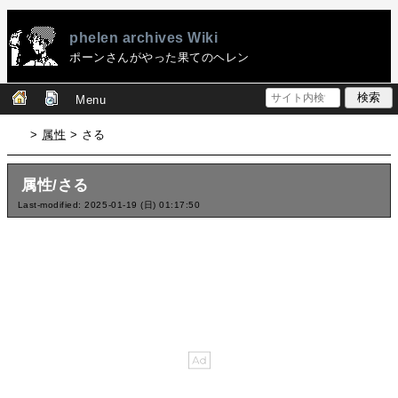
phelen archives Wiki
ポーンさんがやった果てのヘレン
Menu
>
属性
> さる
属性/さる
Last-modified: 2025-01-19 (日) 01:17:50