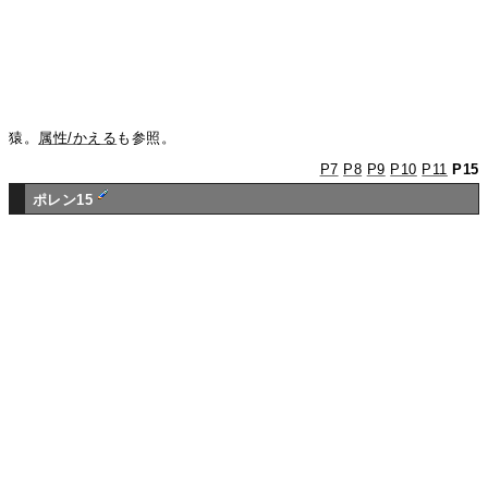
猿。
属性/かえる
も参照。
P7
P8
P9
P10
P11
P15
ポレン15