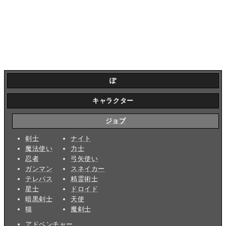
ぽ
キャラクター
ジョブ
剣士
ナイト
魔法使い
力士
忍者
弓矢使い
ガンマン
スネイカー
テレパス
精霊術士
星士
ドロイド
暗黒剣士
天使
猫
魔剣士
アドベンチャー