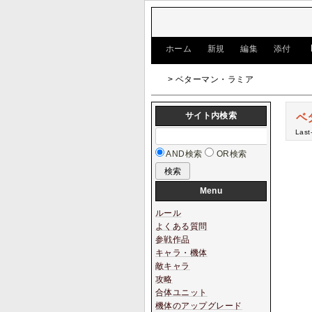
[
ホーム
|
新規
|
編集
|
添付
]
> ベターマン・ラミア
サイト内検索
ベ
Last
AND検索
OR検索
Menu
ルール
よくある質問
参戦作品
キャラ・機体
敵キャラ
攻略
合体ユニット
機体のアップグレード