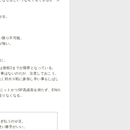
こなせるというなんでもできるエース
せる。
い限り不可能。
が強い。
うに。
は射程2までが限界となっている。
う事はないのだが、注意しておこう。
低く対ボス戦に参加し辛い事もしばし
ニットかつSP高成長を持たず、ENの
足りなくなる。
薙ぎ払うのが主。
使い勝手がいい。