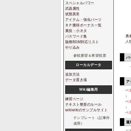
スペシャルパワー
武器属性
状態異常
アイテム・強化パーツ
ＲＰ獲得ボーナス一覧
裏技・小ネタ
勇
パスワード集
人
版権BGM対応リスト
やり込み
参戦要望＆希望投票
パ
ローカルデータ
追加方法
データ置き場
ア
Wiki編集用
ベ
↓
練習ページ
ベ
テキスト整形のルール
↓
wikiwikiのサンプルサイト
ベ
テンプレート（記事作
運
成用）