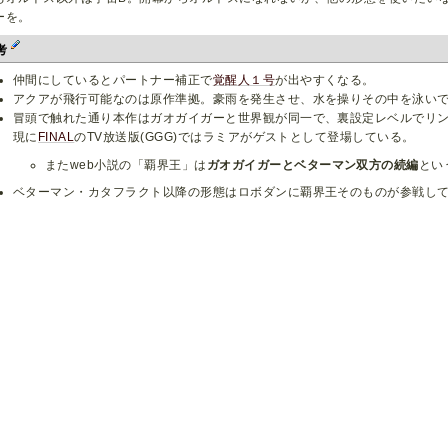
ーを。
考
仲間にしているとパートナー補正で
覚醒人１号
が出やすくなる。
アクアが飛行可能なのは原作準拠。豪雨を発生させ、水を操りその中を泳い
冒頭で触れた通り本作はガオガイガーと世界観が同一で、裏設定レベルでリ
現に
FINAL
のTV放送版(GGG)ではラミアがゲストとして登場している。
またweb小説の「覇界王」は
ガオガイガーとベターマン双方の続編
とい
ベターマン・カタフラクト以降の形態はロボダンに覇界王そのものが参戦し