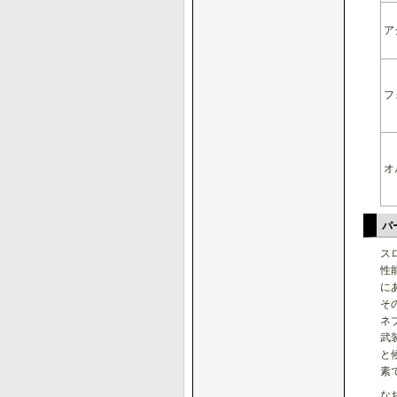
ア
フ
オ
パ
ス
性
に
そ
ネ
武
と
素
な