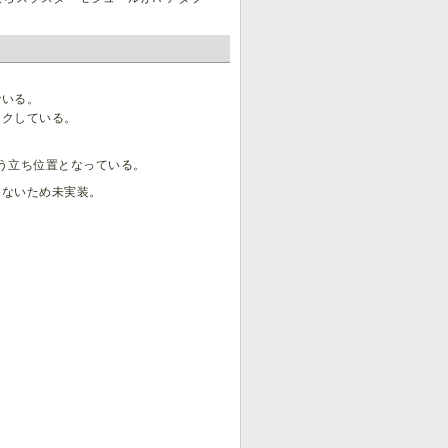
でいる。
ンクしている。
う立ち位置となっている。
てないため未実装。