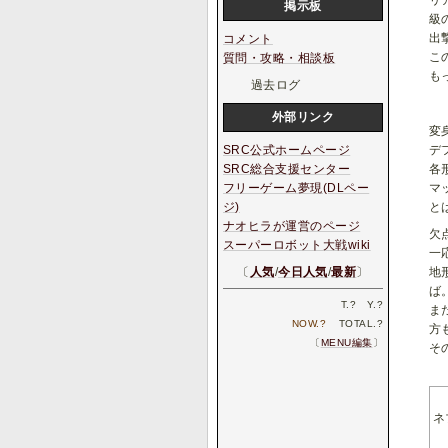
リ
掲示板
級
出
コメント
こ
質問・攻略・相談板
も
過去ログ
外部リンク
変
SRC公式ホームページ
デ
SRC総合支援センター
各
フリーゲーム夢現(DLペー
マ
ジ)
と
ナオヒラが運営のページ
欠
スーパーロボット大戦wiki
一
〔
人気
/
今日人気
/
最新
〕
地
ば
T.
?
Y.
?
ま
NOW.
?
TOTAL.
?
方
〔
MENU編集
〕
そ
ネ