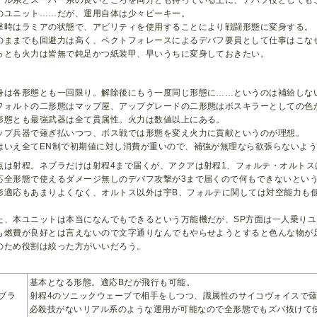
アル系とスーパー系の良いところを両方とも持っている上に、デバフ役としても
のユニット……だが、運用自体は少々ピーキー。
撃時はラミアの状態で、アビリティを使用することにより戦闘形態に変身する。
のままでも回避力は高く、ペクトフォレースによるデバフ要員として仕事はこな
っとも火力は皆無で鈍足かつ紙装甲、早いうちに変身しておきたい。
身は各形態とも一回限り。解除後にもう一度同じ形態に……というのは補給しな
フォルトの二形態はマップ屋、アップグレードの二形態はボスキラーとしての色
形態とも最強武器は全て貫属性。火力は数値以上にある。
ップ兵器で薙ぎ払いつつ、ボス戦では形態を変え火力に貢献というのが理想。
はいえ全てEN制で初期値に対し消費が重いので、補強が無理なら欲張らないよ
点は射程。ネブラだけは射程4まで届くが、アクアは射程1、フォルテ・オルトス
応全形態で使えるダメージ無しのデバフ攻撃が3まで届くので何もできないとい
形適応もあまりよくなく、オルトス以外は宇B、フォルテに関しては対空能力も
。
た、本ユニットは本当になんでもできるという万能機だが、SP方面は一人乗りユ
も燃費が良好とは言えないので文字通りなんでもやらせようとすると色んな物が
のため役割は絞った方がいいだろう。
基本となる形態。適応Bだが飛行も可能。
ブラ
射程4のソニックウェーブで相手をしつつ、識属性のサイコヴォイスで
必殺技がないリアル系のような運用が可能なので全形態でもズバ抜けて