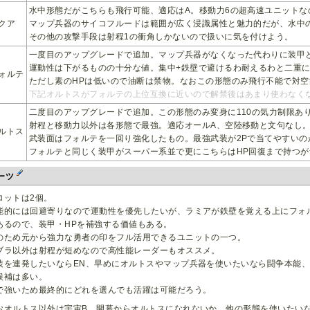
水中形態だがこちらも飛行可能、適応はA。移動力6の超高速ユニットな
クア
マップ兵器のサイコフルードは範囲が広く浸識属性と魅力的だが、水中
その他の攻撃手段は射程1の衝角しかないので扱いに気を付けよう。
一度目のアップグレードで追加。マップ兵器がなくなった代わりに装甲
運動性は下がるものの十分な値。集中+鉄壁で避けるわ耐えるわと二重
ォルテ
ただし素のHPは低いので油断は禁物。なおこの形態のみ飛行不能で対空
下記オルトスがフォルテの上位互換に近いので解禁後はあまり使わなく
二度目のアップグレードで追加。この形態のみ変身に110の気力制限あ
射程と移動力以外は各形態で最強。適応オールA、空陸移動と文句なし
ルトス
武装面はフォルテを一回り強化したもの。最強武装が2Pで当てやすいの
フォルテと同じく装甲がスーパー系並で更にこちらはHP回復まで持つ
ーツ
ロットは2個。
能的には回避寄りなので運動性を優先したいが、ラミアが鉄壁を覚える上にフォ
あるので、装甲・HPを補強する価値もある。
のため元から強力な勇者の印をフル活用できるユニットの一つ。
ブラ以外は射程が短めなので高性能レーダーもオススメ。
装を連発したいならEN、早めにオルトスやマップ兵器を使いたいなら闘争本能
候補は多い。
で強いため最終的にどれを選んでも活躍は可能だろう。
おオルトス以外は宇宙B。開幕からオルトスになれないか、他の形態を使いたいな