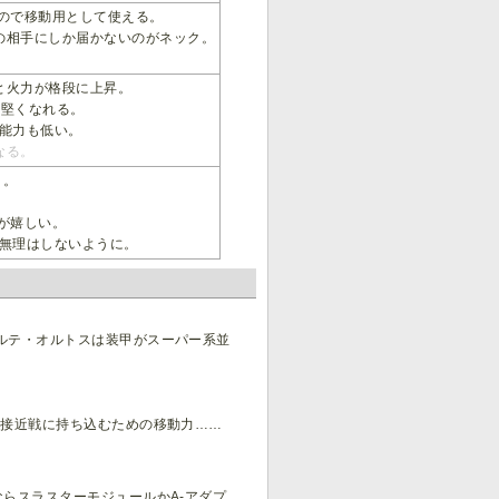
ので移動用として使える。
の相手にしか届かないのがネック。
と火力が格段に上昇。
に堅くなれる。
能力も低い。
なる。
り。
。
が嬉しい。
が無理はしないように。
ルテ・オルトスは装甲がスーパー系並
、接近戦に持ち込むための移動力……
らスラスターモジュールかA-アダプ