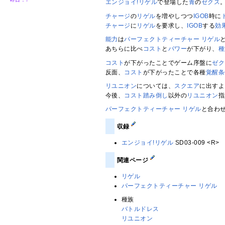
エンジョイ!リゲル
で登場した
青
の
ゼクス
チャージ
の
リゲル
を増やしつつ
IGOB
時に
チャージ
に
リゲル
を要求し、
IGOB
する
効
能力
は
パーフェクトティーチャー リゲル
あちらに比べ
コスト
と
パワー
が下がり、
種
コスト
が下がったことでゲーム序盤に
ゼク
反面、
コスト
が下がったことで各種
覚醒条
リユニオン
については、
スクエア
に出すよ
今後、
コスト踏み倒し
以外の
リユニオン
指
パーフェクトティーチャー リゲル
と合わ
収録
エンジョイ!リゲル
SD03-009 <R>
関連ページ
リゲル
パーフェクトティーチャー リゲル
種族
バトルドレス
リユニオン