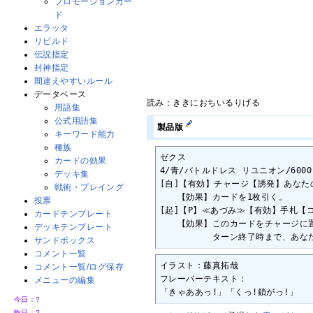
プロモーションカー
ド
エラッタ
リビルド
伝説指定
封神指定
間違えやすいルール
データベース
読み：ききにおちいるりげる
用語集
公式用語集
製品版
キーワード能力
種族
ゼクス

カードの効果
4/青/バトルドレス リユニオン/6000

デッキ集
[自]【有効】チャージ【誘発】あなたの
戦術・プレイング
　　【効果】カードを1枚引く。

投票
[起]【P】≪あづみ≫【有効】手札【
カードテンプレート
　　【効果】このカードをチャージに置
デッキテンプレート
　　　　　　ターン終了時まで、あな
サンドボックス
コメント一覧
イラスト：藤真拓哉

コメント一覧/ログ保存
フレーバーテキスト：

メニューの編集
「きゃああっ!」「くっ!鎖がっ!」
今日：
?
昨日：
?