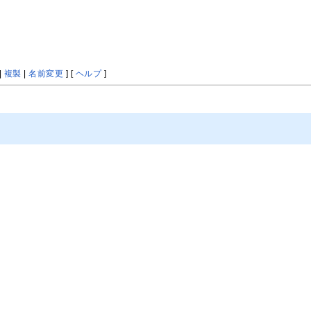
|
複製
|
名前変更
] [
ヘルプ
]