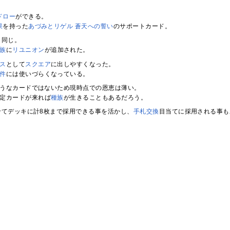
。
ドロー
ができる。
果
を持った
あづみとリゲル 蒼天への誓い
のサポートカード。
と同じ。
族
に
リユニオン
が追加された。
ス
として
スクエア
に出しやすくなった。
件
には使いづらくなっている。
うなカードではないため現時点での恩恵は薄い。
定カードが来れば
種族
が生きることもあるだろう。
せてデッキに計8枚まで採用できる事を活かし、
手札交換
目当てに採用される事も