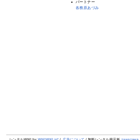
パートナー
各務原あづみ
レンタルWIKI by
WIKIWIKI.jp*
/
広告について
/ 無料レンタル掲示板
zawazawa