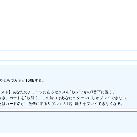
≪あづみ≫がIGOBする。

コスト】あなたのチャージにあるゼクスを1枚デッキの1番下に置く。

き、カードを1枚引く。この能力はあなたのターンにしかプレイできない。

たはカード名が「危機に陥るリゲル」の[起]能力をプレイできなくなる。