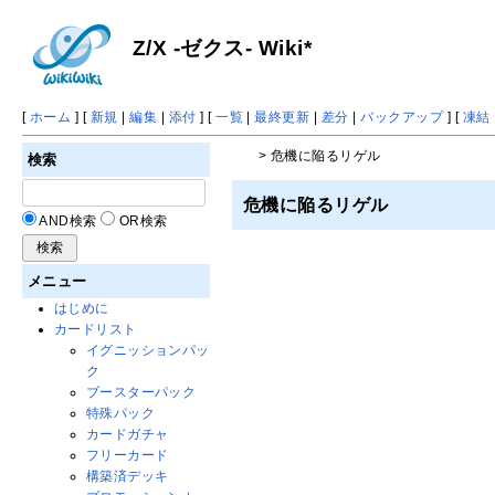
Z/X -ゼクス- Wiki*
[
ホーム
] [
新規
|
編集
|
添付
] [
一覧
|
最終更新
|
差分
|
バックアップ
] [
凍結
> 危機に陥るリゲル
検索
危機に陥るリゲル
AND検索
OR検索
メニュー
はじめに
カードリスト
イグニッションパッ
ク
ブースターパック
特殊パック
カードガチャ
フリーカード
構築済デッキ