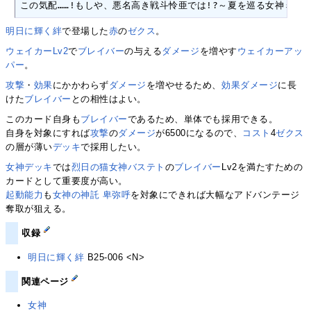
この気配……!もしや、悪名高き戦斗怜亜では!?～夏を巡る女神ミネ
明日に輝く絆
で登場した
赤
の
ゼクス
。
ウェイカーLv2
で
ブレイバー
の与える
ダメージ
を増やす
ウェイカー
アッ
パー
。
攻撃
・
効果
にかかわらず
ダメージ
を増やせるため、
効果
ダメージ
に長
けた
ブレイバー
との相性はよい。
このカード自身も
ブレイバー
であるため、単体でも採用できる。
自身を対象にすれば
攻撃
の
ダメージ
が6500になるので、
コスト
4
ゼクス
の層が薄い
デッキ
で採用したい。
女神
デッキ
では
烈日の猫女神バステト
の
ブレイバー
Lv2を満たすための
カードとして重要度が高い。
起動能力
も
女神の神託 卑弥呼
を対象にできれば大幅なアドバンテージ
奪取が狙える。
収録
明日に輝く絆
B25-006 <N>
関連ページ
女神