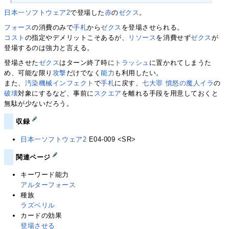
日本一ソフトウェア2
で登場した
赤
の
ゼクス
。
フォース
の消費のみで
手札
から
ゼクス
を登場させられる。
コスト
の指定やデメリットこそあるが、
リソース
を消費せず
ゼクス
が
登場するのは強力と言える。
登場させた
ゼクス
はターン終了時に
トラッシュ
に置かれてしまうた
め、可能な限り
攻撃
だけでなく
能力
も利用したい。
また、
汚染機械インフェクト
で
手札
に戻す、
七大罪 憤怒の魔人イラ
の
破壊
対象にするなど、事前に
スクエア
を離れる手段を用意しておくと
無駄が少ないだろう。
収録
日本一ソフトウェア2
E04-009 <SR>
関連ページ
キーワード能力
アルターフォース
種族
ラズベリル
カードの効果
登場させる