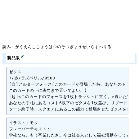
読み：がくえんしじょうはつのそつぎょうせいらずべりる
製品版
ゼクス

7/赤/ラズベリル/9500

[自]アルターフォース(このカードが登場した時、あなたのトラッシ
このカードの下に表向きで置いてよい。)

[起]<このカードのフォースを1枚トラッシュに置く。>置いたフォー
あなたの手札にあるコスト6以下のゼクスを1枚選び、リブートでゼク
ターン終了時、スクエアにあるこの能力で登場させたゼクスをトラッ
イラスト：モタ

フレーバーテキスト：

学校なら、もう卒業したさ。今は社会人として福祉活動をしてるんだ