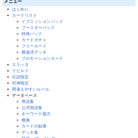
メニュー
はじめに
カードリスト
イグニッションパック
ブースターパック
特殊パック
カードガチャ
フリーカード
構築済デッキ
プロモーションカード
エラッタ
リビルド
伝説指定
封神指定
間違えやすいルール
データベース
用語集
公式用語集
キーワード能力
種族
カードの効果
デッキ集