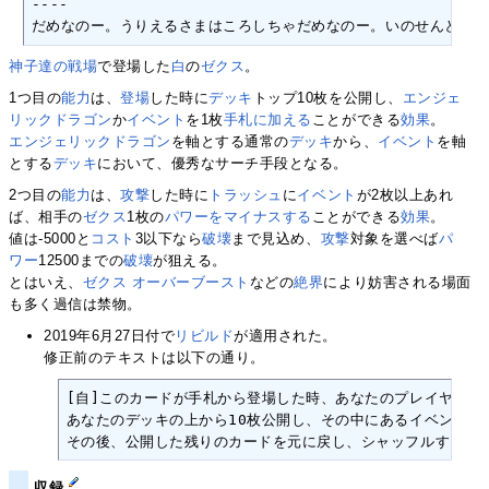
----

だめなのー。うりえるさまはころしちゃだめなのー。いのせんとすたーも
神子達の戦場
で登場した
白
の
ゼクス
。
1つ目の
能力
は、
登場
した時に
デッキ
トップ10枚を公開し、
エンジェ
リックドラゴン
か
イベント
を1枚
手札に加える
ことができる
効果
。
エンジェリックドラゴン
を軸とする通常の
デッキ
から、
イベント
を軸
とする
デッキ
において、優秀なサーチ手段となる。
2つ目の
能力
は、
攻撃
した時に
トラッシュ
に
イベント
が2枚以上あれ
ば、相手の
ゼクス
1枚の
パワーをマイナスする
ことができる
効果
。
値は-5000と
コスト
3以下なら
破壊
まで見込め、
攻撃
対象を選べば
パ
ワー
12500までの
破壊
が狙える。
とはいえ、
ゼクス オーバーブースト
などの
絶界
により妨害される場面
も多く過信は禁物。
2019年6月27日付で
リビルド
が適用された。
修正前のテキストは以下の通り。
[自]このカードが手札から登場した時、あなたのプレイヤーが
あなたのデッキの上から10枚公開し、その中にあるイベントを1
その後、公開した残りのカードを元に戻し、シャッフルする。
収録