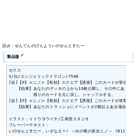
読み：せんてんのげんよういのせんとすたー
製品版
ゼクス

5/白/エンジェリックドラゴン/7500

[自]【P】≪ニノ≫【有効】スクエア【誘発】このカードが登場する。
　　【効果】あなたのデッキの上から10枚公開し、その中にある[エ
　　　　　　残りのカードを元に戻し、シャッフルする。

[自]【P】≪ニノ≫【有効】スクエア【誘発】このカードが攻撃する。
　　【効果】あなたのトラッシュにイベントが2枚以上ある場合、ノー
イラスト：イトウヨウイチ/工画堂スタジオ

フレーバーテキスト：

いのせんとすたー、いざなえー! ～白の竜の巫女ニノ～ (B11-052)