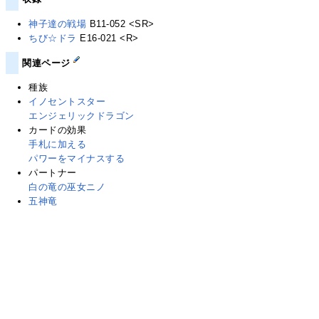
神子達の戦場
B11-052 <SR>
ちび☆ドラ
E16-021 <R>
関連ページ
種族
イノセントスター
エンジェリックドラゴン
カードの効果
手札に加える
パワーをマイナスする
パートナー
白の竜の巫女ニノ
五神竜