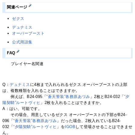
関連ページ
ゼクス
デュナミス
オーバーブースト
公式用語集
FAQ
プレイヤー名関連
Q：
デュナミス
に4枚まで入れられるゼクス オーバーブーストの上部
は、複数種類を入れることはできますか。
例えば、B24-095「
“蒼天誓装”各務原あづみ
」2枚とB24-032「
“夕
陽契騎”ルートヴィヒ
」2枚を入れることはできますか。
A：はい、可能です。
その場合、用意しているゼクス オーバーブーストの下部がB24-
096「
“蒼天誓装”各務原あづみ
」だった場合、2枚入れているB24-
032「
“夕陽契騎”ルートヴィヒ
」を
IGOB
して登場させることはできませ
ん。