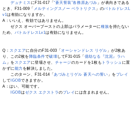
デュナミス
にF31-017「
“蒼天誓装”各務原あづみ
」が表向きである
とき、F31-009「
メルティングスノー ベラトリクス
」の
バトルドレスL
v1
は有効になりますか。
A：いいえ、有効ではありません。
ゼクス オーバーブーストの上部はパラメーターに
種族
を持たない
ため、
バトルドレスLv1
は有効になりません。
Q：
スクエア
に自分のF31-003「
オーシャンドレス リゲル
」が2枚あ
り、この2枚を
降臨条件
で
破壊
してF31-015「
億劫なる『沈泥』ラハ
ム
」を
スクエア
に登場させ、
チャージ
のカードを1枚も
トラッシュ
に置
かずに
能力
を解決しました。
このターン、F31-014「
あづみとリゲル 蒼天への誓い
」を
プレイ
して
IGOB
できますか。
A：はい、可能です。
IGOB
は
ゼクス エクストラ
の
プレイ
には含まれません。