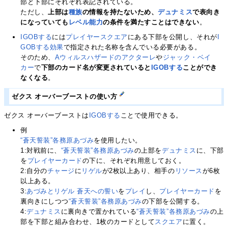
部と下部にそれぞれ表記されている。
ただし、
上部は
種族
の情報を持たないため、
デュナミス
で表向き
になっていても
レベル能力
の条件を満たすことはできない
。
IGOBする
には
プレイヤースクエア
にある下部を公開し、それが
I
GOBする
効果
で指定された名称を含んでいる必要がある。
そのため、
Aウィルスハザードのアクターレ
や
ジャック・ベイ
カー
で
下部のカード名が変更されていると
IGOBする
ことができ
なくなる
。
ゼクス オーバーブーストの使い方
ゼクス オーバーブーストは
IGOBする
ことで使用できる。
例
“蒼天誓装”各務原あづみ
を使用したい。
1:対戦前に、
“蒼天誓装”各務原あづみ
の上部を
デュナミス
に、下部
を
プレイヤーカード
の下に、それぞれ用意しておく。
2:自分の
チャージ
に
リゲル
が2枚以上あり、相手の
リソース
が6枚
以上ある。
3:
あづみとリゲル 蒼天への誓い
を
プレイ
し、
プレイヤーカード
を
裏向きにしつつ
“蒼天誓装”各務原あづみ
の下部を公開する。
4:
デュナミス
に裏向きで置かれている
“蒼天誓装”各務原あづみ
の上
部を下部と組み合わせ、1枚のカードとして
スクエア
に置く。