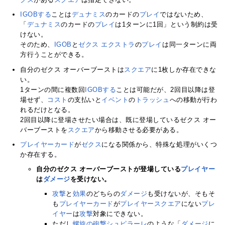
IGOBする
ことは
デュナミス
のカードの
プレイ
ではないため、
「
デュナミス
のカードの
プレイ
は1ターンに1回」という制約は受
けない。
そのため、
IGOB
と
ゼクス エクストラ
の
プレイ
は同一ターンに両
方行うことができる。
自分のゼクス オーバーブーストは
スクエア
に1枚しか存在できな
い。
1ターンの間に複数回
IGOBする
ことは可能だが、2回目以降は登
場せず、
コスト
の支払いと
イベント
の
トラッシュ
への移動が行わ
れるだけとなる。
2回目以降に登場させたい場合は、既に登場しているゼクス オー
バーブーストを
スクエア
から移動させる必要がある。
プレイヤーカード
が
ゼクス
になる関係から、特殊な処理がいくつ
か存在する。
自分のゼクス オーバーブーストが登場している
プレイヤー
は
ダメージ
を受けない。
攻撃
と
効果
のどちらの
ダメージ
も受けないが、そもそ
も
プレイヤーカード
が
プレイヤースクエア
にない
プレ
イヤー
は
攻撃
対象にできない。
ただし
螺旋の砲撃シュピラーレ
のような「
ダメージ
に