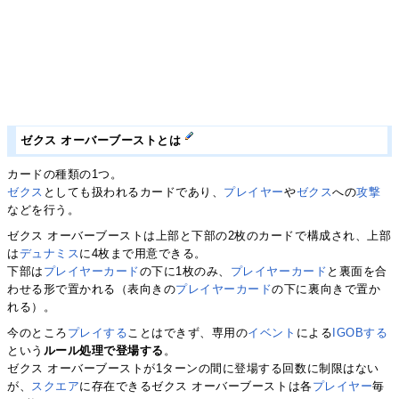
ゼクス オーバーブーストとは
カードの種類の1つ。
ゼクス
としても扱われるカードであり、
プレイヤー
や
ゼクス
への
攻撃
などを行う。
ゼクス オーバーブーストは上部と下部の2枚のカードで構成され、上部
は
デュナミス
に4枚まで用意できる。
下部は
プレイヤーカード
の下に1枚のみ、
プレイヤーカード
と裏面を合
わせる形で置かれる（表向きの
プレイヤーカード
の下に裏向きで置か
れる）。
今のところ
プレイする
ことはできず、専用の
イベント
による
IGOBする
という
ルール処理で登場する
。
ゼクス オーバーブーストが1ターンの間に登場する回数に制限はない
が、
スクエア
に存在できるゼクス オーバーブーストは各
プレイヤー
毎