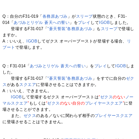
Q：自分のF31-019「
各務原あづみ
」が
スリープ
状態のとき、F31-
014「
あづみとリゲル 蒼天への誓い
」を
プレイ
して
IGOB
しました。
登場するF31-017「
“蒼天誓装”各務原あづみ
」も
スリープ
で登場し
ますか。
A：いいえ、
IGOB
してゼクス オーバーブーストが登場する場合、
リ
ブート
で登場します。
Q：F31-014「
あづみとリゲル 蒼天への誓い
」を
プレイ
して
IGOB
しま
した。
登場するF31-017「
“蒼天誓装”各務原あづみ
」をすでに自分の
ゼク
ス
がある
スクエア
に登場させることはできますか。
A：いいえ、できません。
IGOB
して登場するゼクス オーバーブーストは
“
ゼクス
のない
ノー
マルスクエア
”
もしくは
“
ゼクス
のない自分の
プレイヤースクエア
”
に登
場させることができます。
また、
ゼクス
のある／ないに関わらず相手の
プレイヤースクエア
に登場させることはできません。