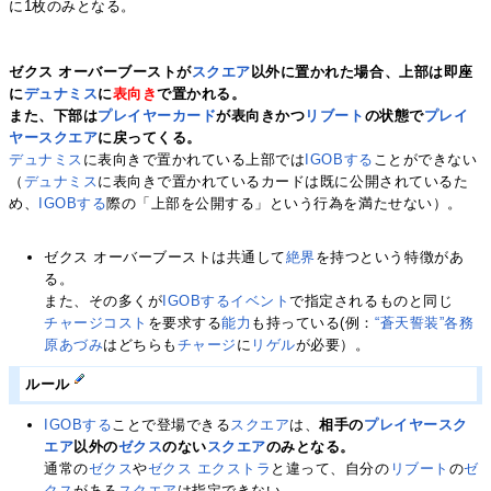
に1枚のみとなる。
ゼクス オーバーブーストが
スクエア
以外に置かれた場合、上部は即座
に
デュナミス
に
表向き
で置かれる。
また、下部は
プレイヤーカード
が表向きかつ
リブート
の状態で
プレイ
ヤースクエア
に戻ってくる。
デュナミス
に表向きで置かれている上部では
IGOBする
ことができない
（
デュナミス
に表向きで置かれているカードは既に公開されているた
め、
IGOBする
際の「上部を公開する」という行為を満たせない）。
ゼクス オーバーブーストは共通して
絶界
を持つという特徴があ
る。
また、その多くが
IGOBする
イベント
で指定されるものと同じ
チャージコスト
を要求する
能力
も持っている(例：
“蒼天誓装”各務
原あづみ
はどちらも
チャージ
に
リゲル
が必要）。
ルール
IGOBする
ことで登場できる
スクエア
は、
相手の
プレイヤースク
エア
以外の
ゼクス
のない
スクエア
のみとなる。
通常の
ゼクス
や
ゼクス エクストラ
と違って、自分の
リブート
の
ゼ
クス
がある
スクエア
は指定できない。