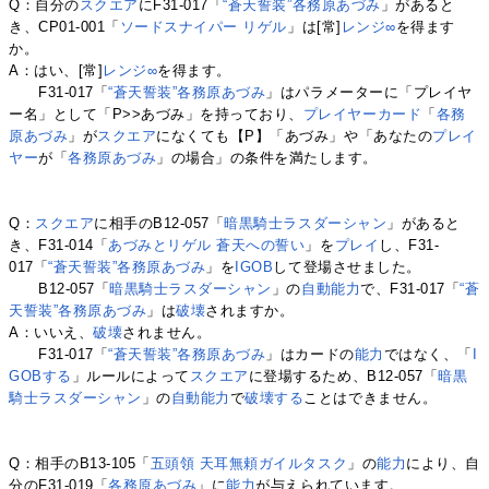
Q：自分の
スクエア
にF31-017「
“蒼天誓装”各務原あづみ
」があると
き、CP01-001「
ソードスナイパー リゲル
」は[常]
レンジ∞
を得ます
か。
A：はい、[常]
レンジ∞
を得ます。
F31-017「
“蒼天誓装”各務原あづみ
」はパラメーターに「プレイヤ
ー名」として「P>>あづみ」を持っており、
プレイヤーカード
「
各務
原あづみ
」が
スクエア
になくても【P】「あづみ」や「あなたの
プレイ
ヤー
が「
各務原あづみ
」の場合」の条件を満たします。
Q：
スクエア
に相手のB12-057「
暗黒騎士ラスダーシャン
」があると
き、F31-014「
あづみとリゲル 蒼天への誓い
」を
プレイ
し、F31-
017「
“蒼天誓装”各務原あづみ
」を
IGOB
して登場させました。
B12-057「
暗黒騎士ラスダーシャン
」の
自動能力
で、F31-017「
“蒼
天誓装”各務原あづみ
」は
破壊
されますか。
A：いいえ、
破壊
されません。
F31-017「
“蒼天誓装”各務原あづみ
」はカードの
能力
ではなく、「
I
GOBする
」ルールによって
スクエア
に登場するため、B12-057「
暗黒
騎士ラスダーシャン
」の
自動能力
で
破壊する
ことはできません。
Q：相手のB13-105「
五頭領 天耳無頼ガイルタスク
」の
能力
により、自
分のF31-019「
各務原あづみ
」に
能力
が与えられています。