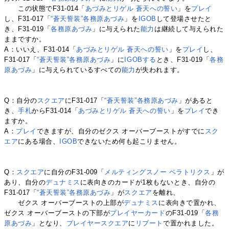
この状態でF31-014「
あづみとリゲル 蒼天への誓い
」を
プレイ
し、F31-017「
“蒼天誓装”各務原あづみ
」を
IGOB
して登場させたと
き、F31-019「
各務原あづみ
」に与えられた
能力
は継続して与えられた
ままですか。
A：いいえ、F31-014「
あづみとリゲル 蒼天への誓い
」を
プレイ
し、
F31-017「
“蒼天誓装”各務原あづみ
」に
IGOBする
とき、F31-019「
各務
原あづみ
」に与えられているすべての
能力
が失われます。
Q：自分の
スクエア
にF31-017「
“蒼天誓装”各務原あづみ
」があると
き、
手札
からF31-014「
あづみとリゲル 蒼天への誓い
」を
プレイ
でき
ますか。
A：
プレイ
できますが、自分のゼクス オーバーブーストがすでに
スク
エア
にある場合、
IGOB
できないため何も起こりません。
Q：
スクエア
に自分のF31-009「
メルティングスノー ベラトリクス
」が
あり、自分の
デュナミス
に表向きのカードが1枚もないとき、自分の
F31-017「
“蒼天誓装”各務原あづみ
」が
スクエア
を離れ、
ゼクス オーバーブーストの上部が
デュナミス
に表向きで置かれ、
ゼクス オーバーブーストの下部が
プレイヤーカード
のF31-019「
各務
原あづみ
」となり、
プレイヤースクエア
に
リブート
で置かれました。