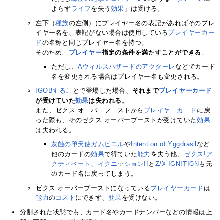
よらず
ライフ
を失う
効果
」は受ける。
左下（
種族
の左側）にプレイヤー名の表記があればそのプレ
イヤー名を、表記がない場合は使用している
プレイヤーカー
ド
の名称と同じプレイヤー名を持つ。
そのため、
プレイヤー
指定の条件を満たすことができる
。
ただし、
Aウィルスハザードのアクターレ
などでカード
名を変更される場合はプレイヤー名も変更される。
IGOBする
ことで登場した場合、
それまで
プレイヤーカード
が受けていた
効果
は失われる
。
また、ゼクス オーバーブーストから
プレイヤーカード
に戻
った際も、そのゼクス オーバーブーストが受けていた
効果
は失われる。
灰蝕の堕天使ガムビエル
や
Intention of Yggdrasil
など
他のカードの
効果
で得ていた
能力
を失う他、
ゼクス!ア
クティベート、イグニッション!!
と
Z/X IGNITION
も元
のカード名に戻ってしまう。
ゼクス オーバーブーストになっている
プレイヤーカード
は
能力
の
コスト
にできず、
効果
を受けない。
分割された状態でも、カード名やカードナンバーなどの情報は上