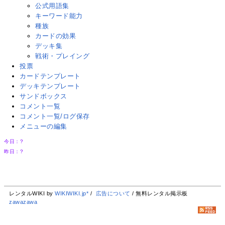
公式用語集
キーワード能力
種族
カードの効果
デッキ集
戦術・プレイング
投票
カードテンプレート
デッキテンプレート
サンドボックス
コメント一覧
コメント一覧/ログ保存
メニューの編集
今日：
?
昨日：
?
レンタルWIKI by
WIKIWIKI.jp*
/
広告について
/ 無料レンタル掲示板
zawazawa