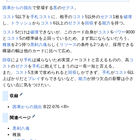
因果からの脱出
で登場する
黒
の
ゼクス
。
コスト
5以下を
手札コスト
に、相手の
コスト
5以外の
ゼクス
1枚を
破壊
し、
トラッシュ
から
コスト
6以上の
ゼクス
を
回収
する
能力
を持つ。
コスト
5だけは
破壊
できないが、このカード自身が
コスト
6
パワー
9000
と
コスト
5の標準値を上回っているため、まず気にならないだろう。
種族
を2つ持つ
黒剣八魂
らしく
リソース
の条件も2つあり、採用できる
構築の幅は他のカードに比べて広め。
回収
により
手札
は減らないため実質ノーコストと言えるものの、高
コ
スト
の
ゼクス
を
手札
に抱えてしまうのは一長一短と言える。
また、
コスト
5主体で攻められると
回収
しかできず、
手札
が
コスト
6以
上ばかりだと
プレイ
すらできないなど、
能力
が持つ欠点の影響は小さ
くない点に気をつけたい。
収録
因果からの脱出
B22-076 <R>
関連ページ
黒剣八魂
種族