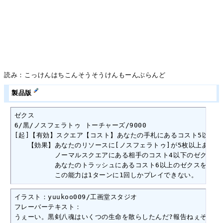
読み：こっけんはちこんそうそうけんもーんぶらんど
製品版
ゼクス

6/黒/ノスフェラトゥ トーチャーズ/9000

[起]【有効】スクエア【コスト】あなたの手札にあるコスト5以下の
　　【効果】あなたのリソースに[ノスフェラトゥ]が5枚以上あるか[
　　　　　　ノーマルスクエアにある相手のコスト4以下のゼクスか相
　　　　　　あなたのトラッシュにあるコスト6以上のゼクスを1枚選
　　　　　　この能力は1ターンに1回しかプレイできない。
イラスト：yuukoo009/工画堂スタジオ

フレーバーテキスト：

うぇーい。黒剣八魂はいくつの生命を散らしたんだ?報告ねぇぞー。