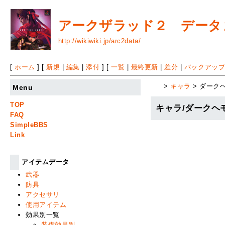
アークザラッド２ データまと
http://wikiwiki.jp/arc2data/
[
ホーム
] [
新規
|
編集
|
添付
] [
一覧
|
最終更新
|
差分
|
バックアッ
>
キャラ
> ダーク
Menu
TOP
キャラ/ダークヘ
FAQ
SimpleBBS
Link
アイテムデータ
武器
防具
アクセサリ
使用アイテム
効果別一覧
装備効果別