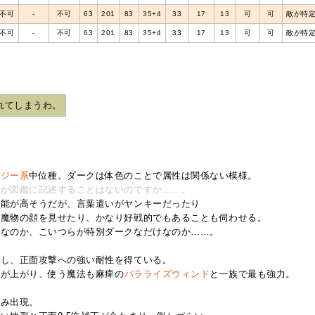
不可
‐
不可
63
201
83
35+4
33
17
13
可
可
敵が特
不可
‐
不可
63
201
83
35+4
33
17
13
可
可
敵が特
れてしまうわ。
モジー系
中位種。ダークは体色のことで属性は関係ない模様。
何か図鑑に記述することはないのですか……。
知能が高そうだが、言葉遣いがヤンキーだったり
い魔物の顔を見せたり、かなり好戦的でもあることも伺わせる。
うなのか、こいつらが特別ダークなだけなのか……。
増し、正面攻撃への強い耐性を得ている。
ルが上がり、使う魔法も麻痺の
パラライズウィンド
と一族で最も強力。
のみ出現。