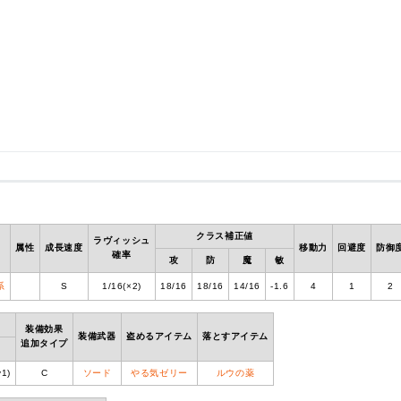
クラス補正値
ラヴィッシュ
属性
成長速度
移動力
回避度
防御
確率
攻
防
魔
敏
系
S
1/16(×2)
18/16
18/16
14/16
-1.6
4
1
2
装備効果
装備武器
盗めるアイテム
落とすアイテム
追加タイプ
1)
C
ソード
やる気ゼリー
ルウの薬