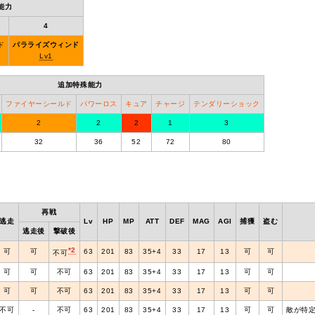
能力
4
ド
パラライズウィンド
Lv1
追加特殊能力
ファイヤーシールド
パワーロス
キュア
チャージ
テンダリーショック
2
2
2
1
3
32
36
52
72
80
再戦
逃走
Lv
HP
MP
ATT
DEF
MAG
AGI
捕獲
盗む
逃走後
撃破後
*2
可
可
63
201
83
35+4
33
17
13
可
可
不可
可
可
不可
63
201
83
35+4
33
17
13
可
可
可
可
不可
63
201
83
35+4
33
17
13
可
可
不可
‐
不可
63
201
83
35+4
33
17
13
可
可
敵が特