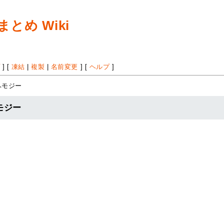
め Wiki
プ
] [
凍結
|
複製
|
名前変更
] [
ヘルプ
]
ヘモジー
モジー