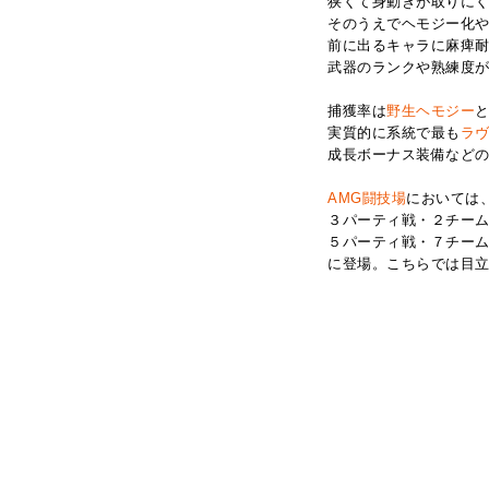
狭くて身動きが取りにく
そのうえでヘモジー化
前に出るキャラに麻痺
武器のランクや熟練度
捕獲率は
野生ヘモジー
実質的に系統で最も
ラ
成長ボーナス装備など
AMG闘技場
においては
３パーティ戦・２チーム
５パーティ戦・７チーム
に登場。こちらでは目