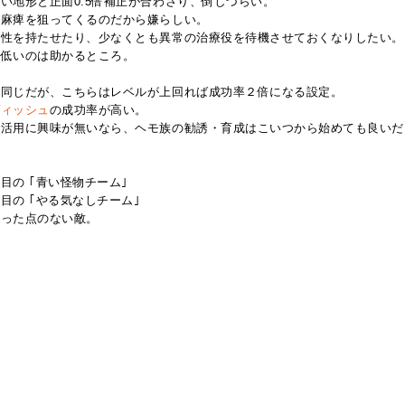
い地形と正面0.5倍補正が合わさり、倒しづらい。
や麻痺を狙ってくるのだから嫌らしい。
耐性を持たせたり、少なくとも異常の治療役を待機させておくなりしたい。
が低いのは助かるところ。
と同じだが、こちらはレベルが上回れば成功率２倍になる設定。
ヴィッシュ
の成功率が高い。
の活用に興味が無いなら、ヘモ族の勧誘・育成はこいつから始めても良いだ
、
目の ｢青い怪物チーム｣
目の ｢やる気なしチーム｣
立った点のない敵。