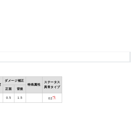
ダメージ補正
ステータス
度
特殊属性
異常タイプ
正面
背後
*1
0.5
1.5
02