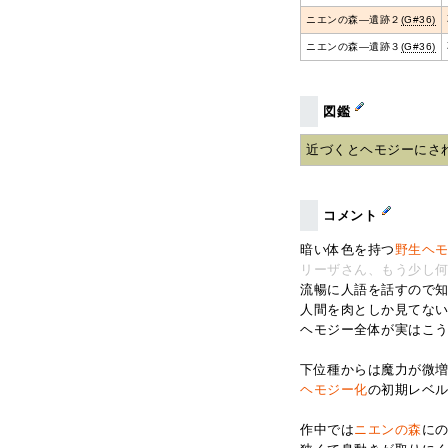
ニエンの森―遺跡２
(G#36)
ニエンの森―遺跡３
(G#36)
図鑑
近づくとヘモジーにさ
コメント
暗い体色を持つ
野生ヘ
リーザさん、もう少し
流暢に人語を話すので
人間を肉としか見てな
ヘモジー全体が実はこ
下位種からは魔力が微
ヘモジー化
の初期レベ
作中では
ニエンの森
に