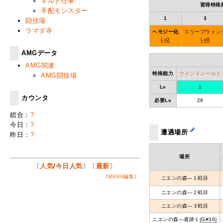
ギルド仕事
習得特殊
手配モンスター
1
3
闘技場
ラマダ寺
ヘモジー化
スリープウィン
Lv2
Lv0
AMGデータ
AMG関連
特殊能力
ウインドシールド
AMG闘技場
Lv
1
カウンタ
必要Lv
28
総合：
?
今日：
?
遭遇場所
昨日：
?
場所
〔
人気
/
今日人気
〕〔
最新
〕
〔
MENU編集
〕
ニエンの森―１戦目
ニエンの森―２戦目
ニエンの森―３戦目
ニエンの森―遺跡１
(G#36)