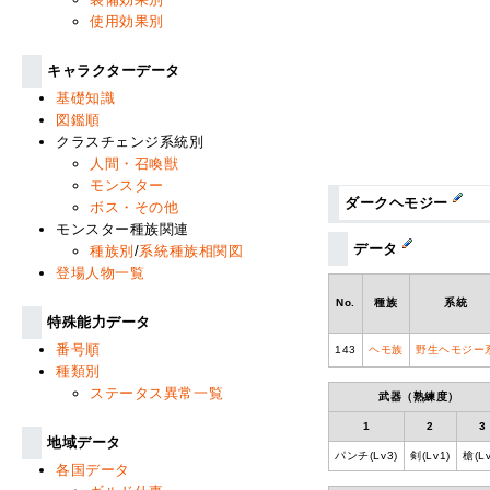
使用効果別
キャラクターデータ
基礎知識
図鑑順
クラスチェンジ系統別
人間・召喚獣
モンスター
ダークヘモジー
ボス・その他
モンスター種族関連
データ
種族別
/
系統種族相関図
登場人物一覧
No.
種族
系統
特殊能力データ
番号順
143
ヘモ族
野生ヘモジー
種類別
ステータス異常一覧
武器（熟練度）
1
2
3
地域データ
パンチ(Lv3)
剣(Lv1)
槍(Lv
各国データ