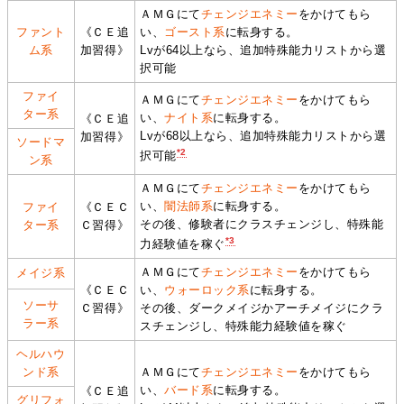
ＡＭＧにて
チェンジエネミー
をかけてもら
ファント
《ＣＥ追
い、
ゴースト系
に転身する。
ム系
加習得》
Lvが64以上なら、追加特殊能力リストから選
択可能
ファイ
ＡＭＧにて
チェンジエネミー
をかけてもら
ター系
い、
ナイト系
に転身する。
《ＣＥ追
Lvが68以上なら、追加特殊能力リストから選
加習得》
ソードマ
*2
択可能
ン系
ＡＭＧにて
チェンジエネミー
をかけてもら
い、
闇法師系
に転身する。
ファイ
《ＣＥＣ
その後、修験者にクラスチェンジし、特殊能
ター系
Ｃ習得》
*3
力経験値を稼ぐ
ＡＭＧにて
チェンジエネミー
をかけてもら
メイジ系
《ＣＥＣ
い、
ウォーロック系
に転身する。
ソーサ
Ｃ習得》
その後、ダークメイジかアーチメイジにクラ
ラー系
スチェンジし、特殊能力経験値を稼ぐ
ヘルハウ
ンド系
ＡＭＧにて
チェンジエネミー
をかけてもら
い、
バード系
に転身する。
《ＣＥ追
グリフォ