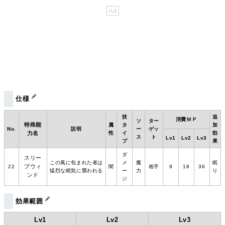
仕様
技
追
消費ＭＰ
ソ
ター
特殊能
属
タ
加
No.
説明
ー
ゲッ
力名
性
イ
効
ス
ト
Lv1
Lv2
Lv3
プ
果
ダ
スリー
この風に包まれた者は
メ
魔
眠
プウィ
22
闇
相手
9
18
36
猛烈な眠気に襲われる
ー
力
り
ンド
ジ
効果範囲
Lv1
Lv2
Lv3