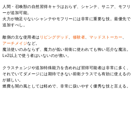
人間・召喚獣の自然習得キャラはおらず、シャンテ、サニア、モフリ
ーが追加可能。
火力が物足りないシャンテやモフリーには非常に重要な技。最優先で
追加すべし。
敵側の主な使用者は
リビングデッド
、
修験者
、
マッドストーカー
、
アーチメイジ
など。
魔法使いのみならず、魔力が低い前衛に使われても怖い厄介な魔法。
Lv2以上で使う者はいないのが救い。
クラスチェンジや追加特殊能力を含めれば習得可能者は非常に多く、
それでいてダメージには期待できない前衛クラスでも有効に使えるの
が嬉しい。
燃費も闇の風としては軽めで、非常に扱いやすく優秀な技と言える。