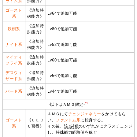
ライム系
殊能力》
ゴースト
《追加特
Lv64で追加可能
系
殊能力》
《追加特
妖樹系
Lv80で追加可能
殊能力》
《追加特
ナイト系
Lv52で追加可能
殊能力》
マイティ
《追加特
Lv60で追加可能
フライ系
殊能力》
デスウィ
《追加特
Lv56で追加可能
ザード系
殊能力》
《追加特
バード系
Lv44で追加可能
殊能力》
*1
‐以下はＡＭＧ限定‐
ＡＭＧにて
チェンジエネミー
をかけてもら
ゴースト
《ＣＥＣ
い、
ファントム系
に転身する。
系
Ｃ習得》
その後、
該当4種
のいずれかにクラスチェンジ
し、特殊能力経験値を稼ぐ