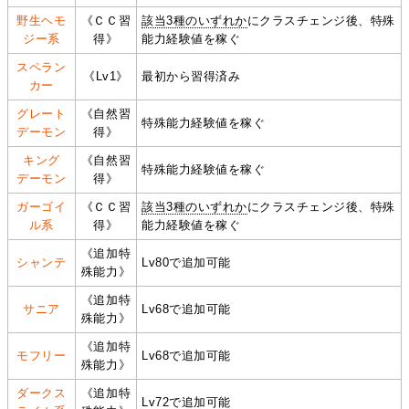
野生ヘモ
《ＣＣ習
該当3種のいずれか
にクラスチェンジ後、特殊
ジー系
得》
能力経験値を稼ぐ
スペラン
《Lv1》
最初から習得済み
カー
グレート
《自然習
特殊能力経験値を稼ぐ
デーモン
得》
キング
《自然習
特殊能力経験値を稼ぐ
デーモン
得》
ガーゴイ
《ＣＣ習
該当3種のいずれか
にクラスチェンジ後、特殊
ル系
得》
能力経験値を稼ぐ
《追加特
シャンテ
Lv80で追加可能
殊能力》
《追加特
サニア
Lv68で追加可能
殊能力》
《追加特
モフリー
Lv68で追加可能
殊能力》
ダークス
《追加特
Lv72で追加可能