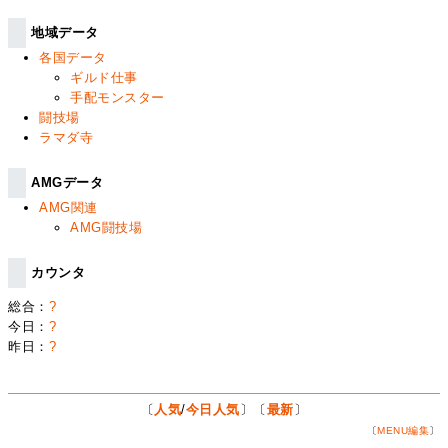
地域データ
各国データ
ギルド仕事
手配モンスター
闘技場
ラマダ寺
AMGデータ
AMG関連
AMG闘技場
カウンタ
総合：
?
今日：
?
昨日：
?
〔
人気
/
今日人気
〕〔
最新
〕
〔
MENU編集
〕