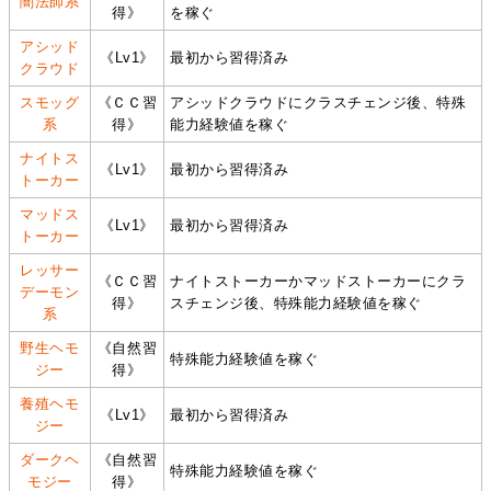
闇法師系
得》
を稼ぐ
アシッド
《Lv1》
最初から習得済み
クラウド
スモッグ
《ＣＣ習
アシッドクラウドにクラスチェンジ後、特殊
系
得》
能力経験値を稼ぐ
ナイトス
《Lv1》
最初から習得済み
トーカー
マッドス
《Lv1》
最初から習得済み
トーカー
レッサー
《ＣＣ習
ナイトストーカーかマッドストーカーにクラ
デーモン
得》
スチェンジ後、特殊能力経験値を稼ぐ
系
野生ヘモ
《自然習
特殊能力経験値を稼ぐ
ジー
得》
養殖ヘモ
《Lv1》
最初から習得済み
ジー
ダークヘ
《自然習
特殊能力経験値を稼ぐ
モジー
得》