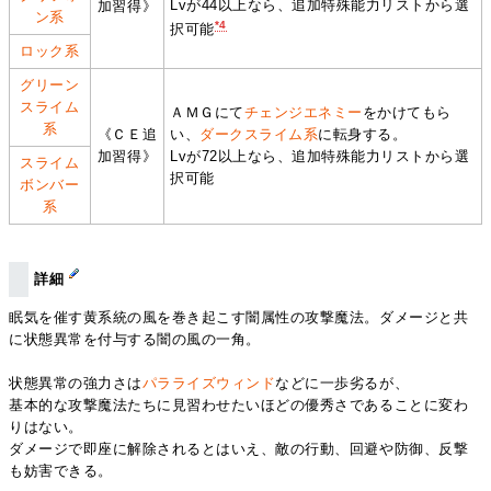
Lvが44以上なら、追加特殊能力リストから選
加習得》
ン系
*4
択可能
ロック系
グリーン
スライム
ＡＭＧにて
チェンジエネミー
をかけてもら
系
《ＣＥ追
い、
ダークスライム系
に転身する。
加習得》
Lvが72以上なら、追加特殊能力リストから選
スライム
択可能
ボンバー
系
詳細
眠気を催す黄系統の風を巻き起こす闇属性の攻撃魔法。ダメージと共
に状態異常を付与する闇の風の一角。
状態異常の強力さは
パラライズウィンド
などに一歩劣るが、
基本的な攻撃魔法たちに見習わせたいほどの優秀さであることに変わ
りはない。
ダメージで即座に解除されるとはいえ、敵の行動、回避や防御、反撃
も妨害できる。