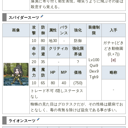
腐臭に寄り付く衛生害虫。嘲笑うように飛ぶその姿は
殺意すら覚える。
スパイダースーツ
攻
防
バラ
装備制
画像
属性
強化
入手
撃
御
ンス
限
10
80
地30
-
防御
ガチャ(どき
命
回
クリティカ
強化限
どき動物園
中
避
ル
界値
(0,+7))
Lv100
[e]
20
35
-
?
Qui9
魔
魔
Dex9
HP
MP
価格
略称
力
防
Tgh9
10
65
80
40
(750)
-
トレード不可 /隠しステータス
なし
蜘蛛の見た目はグロテスクだが、その性格は臆病でお
となしく、毒の有無を除けば益虫である事が多い。
ライオンスーツ