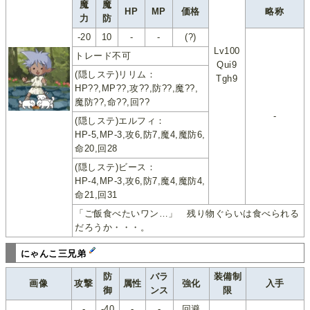
魔
魔
HP
MP
価格
略称
力
防
-20
10
-
-
(?)
Lv100
トレード不可
Qui9
(隠しステ)リリム：
Tgh9
HP??,MP??,攻??,防??,魔??,
魔防??,命??,回??
-
(隠しステ)エルフィ：
HP-5,MP-3,攻6,防7,魔4,魔防6,
命20,回28
(隠しステ)ビース：
HP-4,MP-3,攻6,防7,魔4,魔防4,
命21,回31
「ご飯食べたいワン…」 残り物ぐらいは食べられる
だろうか・・・。
にゃんこ三兄弟
防
バラ
装備制
画像
攻撃
属性
強化
入手
御
ンス
限
-
-40
-
-
回避