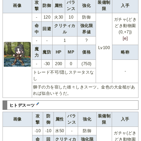
攻
バラ
装備制
画像
防御
属性
強化
入手
撃
ンス
限
-
120
火30
10
防御
ガチャ(どき
命
クリティカ
強化限
どき動物園
回避
中
ル
界値
(0,+7))
[e]
-
-
1
?
Lv100
魔
魔防
HP
MP
価格
略称
力
-
-30
200
0
(750)
-
トレード不可/隠しステータスな
し
獅子の力を宿した雄々しきスーツ。金色の大金槌があ
れば似合いそうだ。
ヒトデスーツ
攻
防
バラ
装備制
画像
属性
強化
入手
撃
御
ンス
限
-10
-10
水50
-
防御
ガチャ(どき
命
回
クリティカ
強化限
どき動物園