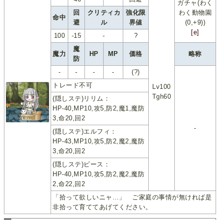
ガチャ(わく
回
クリティカ
強化限
わく動物園
命中
避
ル
界値
(0,+9))
[e]
100
-15
-
?
魔
魔力
HP
MP
価格
略称
防
-
-
-
-
(?)
トレード不可
Lv100
Tgh60
(隠しステ)リリム：
HP-40,MP10,攻5,防2,魔1,魔防
3,命20,回2
-
(隠しステ)エルフィ：
HP-43,MP10,攻5,防2,魔2,魔防
3,命20,回2
(隠しステ)ビース：
HP-40,MP10,攻5,防2,魔2,魔防
2,命22,回2
「拾って欲しいニャ…」 ご家庭の事情が無ければ是
非拾って育ててあげてください。