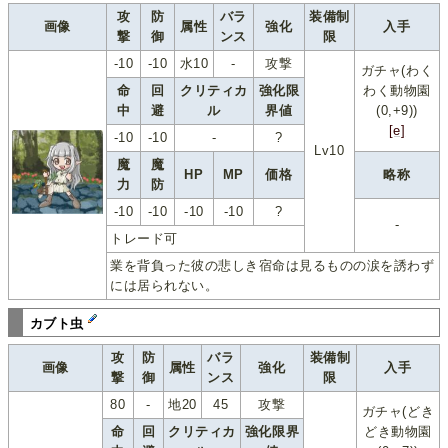
攻
防
バラ
装備制
画像
属性
強化
入手
撃
御
ンス
限
-10
-10
水10
-
攻撃
ガチャ(わく
命
回
クリティカ
強化限
わく動物園
中
避
ル
界値
(0,+9))
[e]
-10
-10
-
?
Lv10
魔
魔
HP
MP
価格
略称
力
防
-10
-10
-10
-10
?
-
トレード可
業を背負った彼の悲しき宿命は見るものの涙を誘わず
には居られない。
カブト虫
攻
防
バラ
装備制
画像
属性
強化
入手
撃
御
ンス
限
80
-
地20
45
攻撃
ガチャ(どき
命
回
クリティカ
強化限界
どき動物園