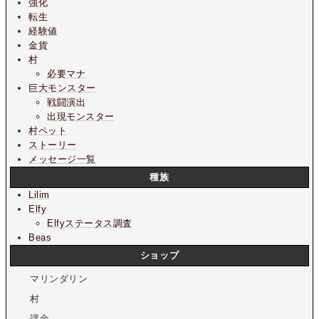
強化
転生
経験値
金貨
村
必要マナ
巨大モンスター
戦闘演出
出現モンスター
村ペット
ストーリー
メッセージ一覧
種族
Lilim
Elfy
Elfyステータス調査
Beas
ショップ
マリンダリン
村
課金