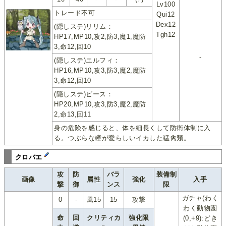
Lv100
トレード不可
Qui12
Dex12
(隠しステ)リリム：
Tgh12
HP17,MP10,攻2,防3,魔1,魔防
3,命12,回10
-
(隠しステ)エルフィ：
HP16,MP10,攻3,防3,魔2,魔防
3,命12,回10
(隠しステ)ビース：
HP20,MP10,攻3,防3,魔2,魔防
2,命13,回11
身の危険を感じると、体を細長くして防衛体制に入
る。つぶらな瞳が愛らしいイカした猛禽類。
クロバエ
攻
防
バラ
装備制
画像
属性
強化
入手
撃
御
ンス
限
ガチャ(わく
0
-
風15
15
攻撃
わく動物園
命
回
クリティカ
強化限
(0,+9):どき