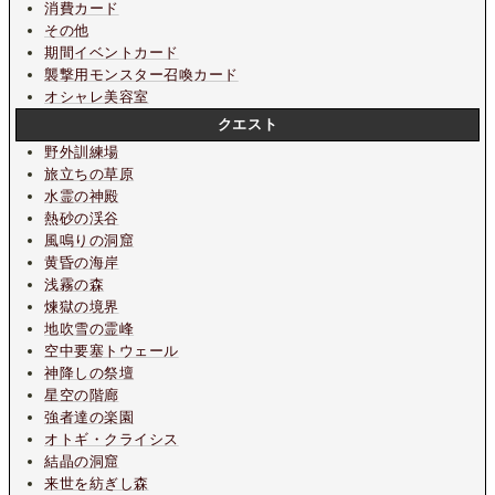
消費カード
その他
期間イベントカード
襲撃用モンスター召喚カード
オシャレ美容室
クエスト
野外訓練場
旅立ちの草原
水霊の神殿
熱砂の渓谷
風鳴りの洞窟
黄昏の海岸
浅霧の森
煉獄の境界
地吹雪の霊峰
空中要塞トウェール
神降しの祭壇
星空の階廊
強者達の楽園
オトギ・クライシス
結晶の洞窟
来世を紡ぎし森