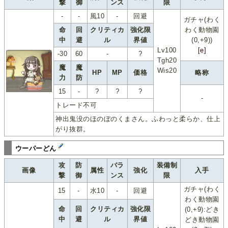
撃
御
ンス
限
-
-
風10
-
回避
ガチャ(わく
命
回
クリティカ
強化限
わく動物園
中
避
ル
界値
(0,+9))
Lv100
[e]
-30
60
-
?
Tgh20
魔
魔
Wis20
HP
MP
価格
略称
力
防
15
-
?
?
?
-
トレード不可
神出鬼没のほのぼのくまさん。ふわっと柔らか、仕上
がり抜群。
ウーパーどん
攻
防
バラ
装備制
画像
属性
強化
入手
撃
御
ンス
限
ガチャ(わく
15
-
水10
-
回避
わく動物園
命
回
クリティカ
強化限
(0,+9):どき
中
避
ル
界値
どき動物園