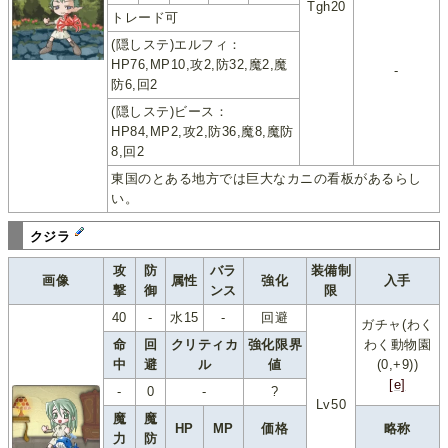
Tgh20
トレード可
(隠しステ)エルフィ：
HP76,MP10,攻2,防32,魔2,魔
-
防6,回2
(隠しステ)ビース：
HP84,MP2,攻2,防36,魔8,魔防
8,回2
東国のとある地方では巨大なカニの看板があるらし
い。
クジラ
攻
防
バラ
装備制
画像
属性
強化
入手
撃
御
ンス
限
40
-
水15
-
回避
ガチャ(わく
命
回
クリティカ
強化限界
わく動物園
中
避
ル
値
(0,+9))
[e]
-
0
-
?
Lv50
魔
魔
HP
MP
価格
略称
力
防