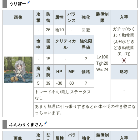
うりぼー
攻
防
バラ
装備制
画像
属性
強化
入手
撃
御
ンス
限
ガチャ(わく
-
26
地10
-
回避
わく動物園
命
回
クリティカ
強化限
(0,+9):どき
中
避
ル
界値
どき動物園
(0,+7))
Lv100
-
15
-
?
[e]
Tgh20
魔
魔
Wis24
HP
MP
価格
略称
力
防
5
39
-30
80
?
-
トレード不可/隠しステータス
なし
あまり無理に引っ張りすぎると正体不明の生き物にな
っちゃいます。
ふんわりくまさん
攻
防
バラ
装備制
画像
属性
強化
入手