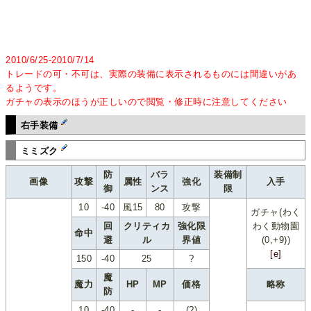
2010/6/25-2010/7/14
トレードの可・不可は、実際の装備に表示されるものには間違いがあ
るようです。
ガチャの表示のほうが正しいので閲覧・修正時に注意してください
右手装備
ミミズク
防
バラ
装備制
画像
攻撃
属性
強化
入手
御
ンス
限
10
-40
風15
80
攻撃
ガチャ(わく
回
クリティカ
強化限
わく動物園
命中
避
ル
界値
(0,+9))
[e]
150
-40
25
?
魔
魔力
HP
MP
価格
略称
防
10
-40
-
-
(?)