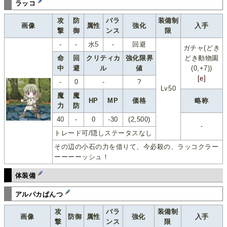
ラッコ
攻
防
バラ
装備制
画像
属性
強化
入手
撃
御
ンス
限
-
-
水5
-
回避
ガチャ(どき
命
回
クリティカ
強化限界
どき動物園
中
避
ル
値
(0,+7))
[e]
-
0
-
?
Lv50
魔
魔
HP
MP
価格
略称
力
防
40
-
0
-30
(2,500)
-
トレード可/隠しステータスなし
その辺の小石の力を借りて、今必殺の、ラッコクラー
ーーーーッシュ！
体装備
アルパカぱんつ
攻
バラ
装備制
画像
防御
属性
強化
入手
撃
ンス
限