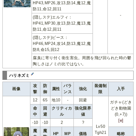
HP43,MP26,攻13,防14,魔12,魔
防11,命12,回11
-
(隠しステ)エルフィ：
HP41,MP30,攻13,防12,魔13,魔
防11,命12,回11
(隠しステ)ビース：
HP46,MP24,攻14,防13,魔12,魔
防8,命15,回12
腐臭に寄り付く衛生害虫。周囲を飛び回られた時の鬱
陶しさはノミの比ではない。
ハリネズミ
攻
防
バラ
装備制
画像
属性
強化
入手
撃
御
ンス
限
12
65
地10
-
回避
ガチャ(どき
命
回
クリティカ
強化限界
どき動物園
中
避
ル
値
(0,+7))
[e]
-10
-10
2
?
Lv50
魔
魔
Tgh21
HP
MP
価格
略称