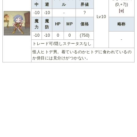
中
避
ル
界値
(0,+7))
[e]
-10
-10
-
?
Lv10
魔
魔
HP
MP
価格
略称
力
防
-10
-10
0
0
(750)
-
トレード可/隠しステータスなし
怪人ヒトデ男。着ているのかヒトデに食われているの
か傍目には見分けがつかない。