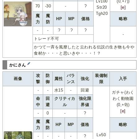
Lv100
(0,+7))
70
-30
-
?
Str20
[e]
Tgh20
魔
魔
HP
MP
価格
略称
力
防
-
-
?
?
?
-
トレード不可
かつて一斉を風靡したと云われる伝説の生き物も今や
食材か・・・と思いきや・・・！？
かにさん
攻
防
バラ
装備制
画像
属性
強化
入手
撃
御
ンス
限
-
-
水15
-
回避
ガチャ(わく
命
回
クリティカ
強化限
わく動物園
中
避
ル
界値
(0,+9))
[e]
-
0
-
?
魔
魔
HP
MP
価格
略称
力
防
Lv50
-
-
-
-
?