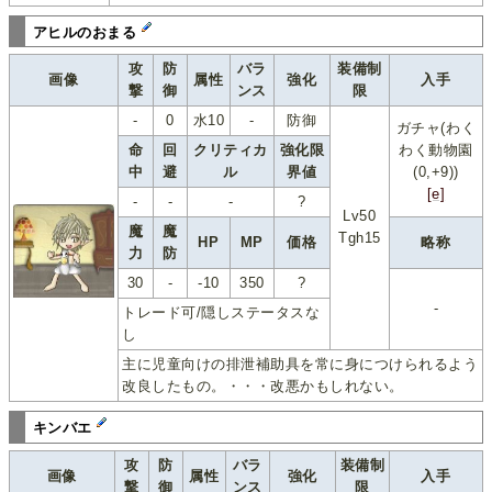
アヒルのおまる
攻
防
バラ
装備制
画像
属性
強化
入手
撃
御
ンス
限
-
0
水10
-
防御
ガチャ(わく
命
回
クリティカ
強化限
わく動物園
中
避
ル
界値
(0,+9))
[e]
-
-
-
?
Lv50
魔
魔
Tgh15
HP
MP
価格
略称
力
防
30
-
-10
350
?
-
トレード可/隠しステータスな
し
主に児童向けの排泄補助具を常に身につけられるよう
改良したもの。・・・改悪かもしれない。
キンバエ
攻
防
バラ
装備制
画像
属性
強化
入手
撃
御
ンス
限