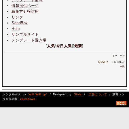
情報提供ページ
編集方針検討用
リンク
SandBox
Help
サンプルサイト
テンプレート置き場
[
人気
/
今日人気
][
最新
]
T.
?
Y.
?
NOW.
?
TOTAL.
?
edit
レンタルWIKI by
WIKIWIKI.jp*
/ Designed by
Olivia
/
広告について
/ 無料レン
タル掲示板
zawazawa