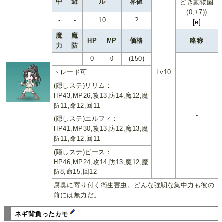
中
避
ル
界値
どき動物園
(0,+7))
-
-
10
?
[e]
魔
魔
HP
MP
価格
略称
力
防
-
-
0
0
(150)
トレード可
Lv10
(隠しステ)リリム：
HP43,MP26,攻13,防14,魔12,魔
防11,命12,回11
-
(隠しステ)エルフィ：
HP41,MP30,攻13,防12,魔13,魔
防11,命12,回11
(隠しステ)ビース：
HP46,MP24,攻14,防13,魔12,魔
防8,命15,回12
腐臭に寄り付く衛生害虫。どんな強靭な集中力も彼の
前には無力だ。
ネギ背負ったカモ