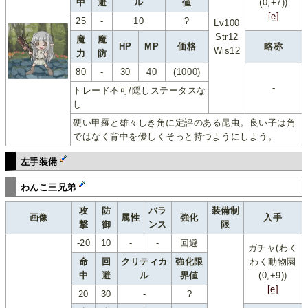
中
避
ル
値
(0,+7))
[e]
25
-
10
?
Lv100
Str12
魔
魔
HP
MP
価格
略称
Wis12
力
防
80
-
30
40
(1000)
-
トレード不可/隠しステータスな
し
硬い甲羅と雄々しき角に定評のある昆虫。良い子は角
ではなく背中を優しくそっと持つようにしよう。
左手装備
わんこ三兄弟
攻
防
バラ
装備制
画像
属性
強化
入手
撃
御
ンス
限
-20
10
-
-
回避
ガチャ(わく
命
回
クリティカ
強化限
わく動物園
中
避
ル
界値
(0,+9))
[e]
20
30
-
?