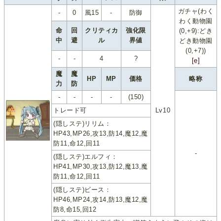
ガチャ(わく
-
0
風15
-
防御
わく動物園
命
回
クリティカ
強化限
(0,+9):どき
中
避
ル
界値
どき動物園
(0,+7))
-
-
4
?
[e]
魔
魔
HP
MP
価格
略称
力
防
-
-
-
-
(150)
トレード可
Lv10
(隠しステ)リリム：
HP43,MP26,攻13,防14,魔12,魔
防11,命12,回11
-
(隠しステ)エルフィ：
HP41,MP30,攻13,防12,魔13,魔
防11,命12,回11
(隠しステ)ビース：
HP46,MP24,攻14,防13,魔12,魔
防8,命15,回12