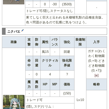
-
-
0
-30
(3500)
-
トレード可/隠しステータスなし
果てしなく巨大と云われる水棲哺乳類の品種改良版。
色々問題があるので乱獲に気をつけよう。
ニクバエ
攻
防
バラ
装備制
画像
属性
強化
入手
撃
御
ンス
限
ガチャ(わく
-
-
風15
-
回避
わく動物園
命
回
クリティカ
強化限
(0,+9):どき
中
避
ル
界値
どき動物園
(0,+7))
-
0
4
?
[e]
魔
魔
HP
MP
価格
略称
力
防
-
-
-
-
(150)
トレード可
Lv10
(隠しステ)リリム：