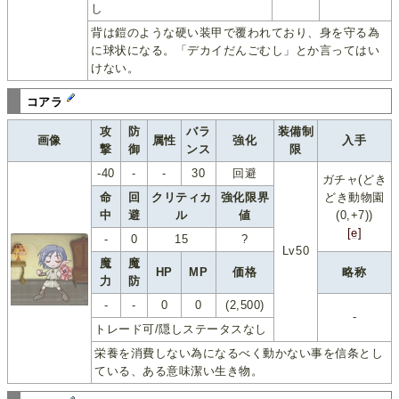
し
背は鎧のような硬い装甲で覆われており、身を守る為
に球状になる。「デカイだんごむし」とか言ってはい
けない。
コアラ
攻
防
バラ
装備制
画像
属性
強化
入手
撃
御
ンス
限
-40
-
-
30
回避
ガチャ(どき
命
回
クリティカ
強化限界
どき動物園
中
避
ル
値
(0,+7))
[e]
-
0
15
?
Lv50
魔
魔
HP
MP
価格
略称
力
防
-
-
0
0
(2,500)
-
トレード可/隠しステータスなし
栄養を消費しない為になるべく動かない事を信条とし
ている、ある意味潔い生き物。