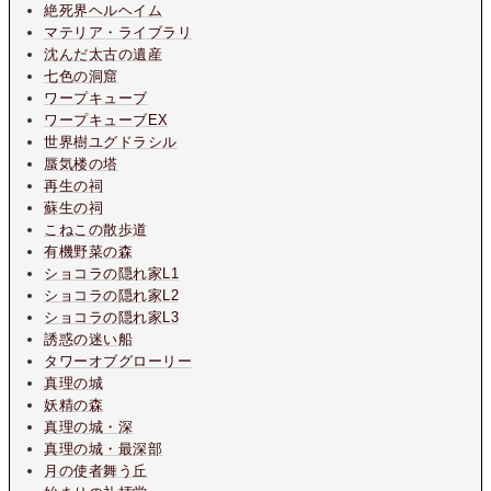
絶死界ヘルヘイム
マテリア・ライブラリ
沈んだ太古の遺産
七色の洞窟
ワープキューブ
ワープキューブEX
世界樹ユグドラシル
蜃気楼の塔
再生の祠
蘇生の祠
こねこの散歩道
有機野菜の森
ショコラの隠れ家L1
ショコラの隠れ家L2
ショコラの隠れ家L3
誘惑の迷い船
タワーオブグローリー
真理の城
妖精の森
真理の城・深
真理の城・最深部
月の使者舞う丘