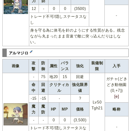
力
防
12
-
0
0
(3500)
-
トレード不可/隠しステータスな
し
身を守る為に体毛を針のようにする性質がある。残念
ながら丸まったまま音速で敵に突っ込んだりはしな
い。
アルマジロ
攻
防
バラ
装備制
画像
属性
強化
入手
撃
御
ンス
限
-
75
地20
15
回避
ガチャ(どき
命
回
クリティカ
強化限界
どき動物園
中
避
ル
値
(0,+7))
[e]
-15
-15
-
?
Lv50
魔
魔
Tgh21
HP
MP
価格
略称
力
防
-
-
0
0
(3,500)
-
トレード不可/隠しステータスな