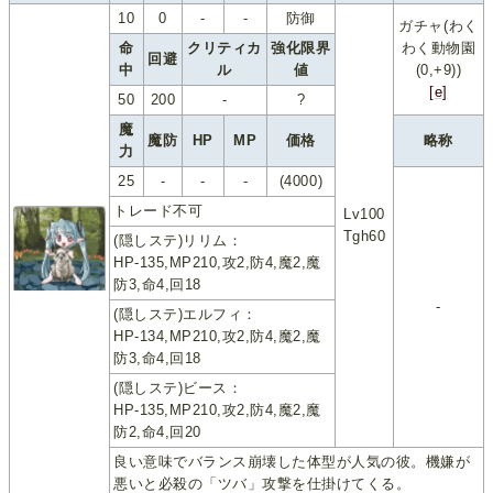
10
0
-
-
防御
ガチャ(わく
命
クリティカ
強化限界
わく動物園
回避
中
ル
値
(0,+9))
[e]
50
200
-
?
魔
魔防
HP
MP
価格
略称
力
25
-
-
-
(4000)
トレード不可
Lv100
Tgh60
(隠しステ)リリム：
HP-135,MP210,攻2,防4,魔2,魔
防3,命4,回18
-
(隠しステ)エルフィ：
HP-134,MP210,攻2,防4,魔2,魔
防3,命4,回18
(隠しステ)ビース：
HP-135,MP210,攻2,防4,魔2,魔
防2,命4,回20
良い意味でバランス崩壊した体型が人気の彼。機嫌が
悪いと必殺の「ツバ」攻撃を仕掛けてくる。